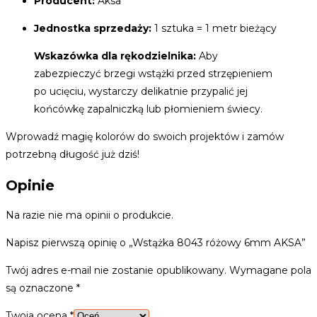
Producent:
Aksa
Jednostka sprzedaży:
1 sztuka = 1 metr bieżący
Wskazówka dla rękodzielnika:
Aby
zabezpieczyć brzegi wstążki przed strzępieniem
po ucięciu, wystarczy delikatnie przypalić jej
końcówkę zapalniczką lub płomieniem świecy.
Wprowadź magię kolorów do swoich projektów i zamów
potrzebną długość już dziś!
Opinie
Na razie nie ma opinii o produkcie.
Napisz pierwszą opinię o „Wstążka 8043 różowy 6mm AKSA”
Twój adres e-mail nie zostanie opublikowany.
Wymagane pola
są oznaczone
*
Twoja ocena
*