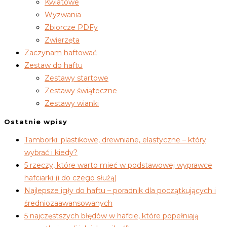
Kwiatowe
Wyzwania
Zbiorcze PDFy
Zwierzęta
Zaczynam haftować
Zestaw do haftu
Zestawy startowe
Zestawy świąteczne
Zestawy wianki
Ostatnie wpisy
Tamborki: plastikowe, drewniane, elastyczne – który
wybrać i kiedy?
5 rzeczy, które warto mieć w podstawowej wyprawce
hafciarki (i do czego służą)
Najlepsze igły do haftu – poradnik dla początkujących i
średniozaawansowanych
5 najczęstszych błędów w hafcie, które popełniają