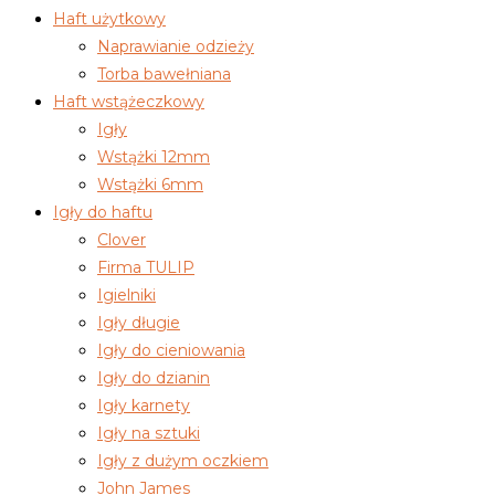
Haft użytkowy
Naprawianie odzieży
Torba bawełniana
Haft wstążeczkowy
Igły
Wstążki 12mm
Wstążki 6mm
Igły do haftu
Clover
Firma TULIP
Igielniki
Igły długie
Igły do cieniowania
Igły do dzianin
Igły karnety
Igły na sztuki
Igły z dużym oczkiem
John James