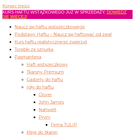
Koniec treści
KURS HAFTU WSTĄŻKOWEGO JUŻ W SPRZEDAŻY,
DOWIEDŹ
SIĘ WIĘCEJ!
Naucz się haftu wstążeczkowego
Podstawy Haftu – Naucz się haftować od zera!
Kurs haftu realistycznego zwierząt
Torebki ze sznurka
Pasmanteria
Haft wstążeczkowy
Tkaniny Premium
Gadżety do haftu
Igły do haftu
Clover
John James
Nahwelt
Prym
Firma TULIP
Kleje do tkanin