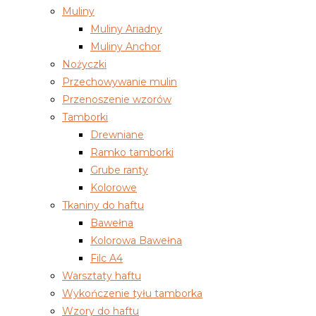
Muliny
Muliny Ariadny
Muliny Anchor
Nożyczki
Przechowywanie mulin
Przenoszenie wzorów
Tamborki
Drewniane
Ramko tamborki
Grube ranty
Kolorowe
Tkaniny do haftu
Bawełna
Kolorowa Bawełna
Filc A4
Warsztaty haftu
Wykończenie tyłu tamborka
Wzory do haftu