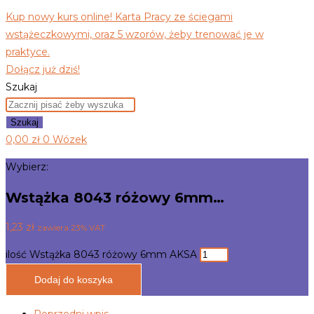
Kup nowy kurs online! Karta Pracy ze ściegami
wstążeczkowymi, oraz 5 wzorów, żeby trenować je w
praktyce.
Dołącz już dziś!
Szukaj
Szukaj
0,00
zł
0
Wózek
Wybierz:
Wstążka 8043 różowy 6mm…
1,23
zł
zawiera 23% VAT
ilość Wstążka 8043 różowy 6mm AKSA
Dodaj do koszyka