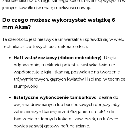
zakupie kilku sztuk tego samego koloru, tasiemkę wysyłam w
jednym kawałku (w miarę możliwości nawoju).
Do czego możesz wykorzystać wstążkę 6
mm Aksa?
Ta szerokość jest niezwykle uniwersalna i sprawdzi się w wielu
technikach craftowych oraz dekoratorskich:
Haft wstążeczkowy (ribbon embroidery):
Dzięki
odpowiedniej miękkości poliestru, wstążka świetnie
współpracuje z igłą i tkaniną, pozwalając na tworzenie
trójwymiarowych, gęstych kwiatów i liści (np. w technice
stumpwork).
Estetyczne wykończenie tamborków:
Idealna do
owijania drewnianych lub bambusowych obręczy, aby
zabezpieczyć tkaninę przed ślizganiem, a także do
tworzenia ozdobnych kokard i zawieszek, na których
powiesisz swój gotowy haft na ścianie.