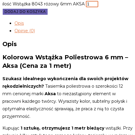
ilość Wstążka 8043 różowy 6mm AKSA
DODAJ DO KOSZYKA
Opis
Opinie (0)
Opis
Kolorowa Wstążka Poliestrowa 6 mm –
Aksa (Cena za 1 metr)
Szukasz idealnego wykończenia dla swoich projektów
rękodzielniczych?
Tasiemka poliestrowa o szerokości 12
mm cenionej marki
Aksa
to niezastąpiony element w
pracowni każdego twórcy. Wyrazisty kolor, subtelny połysk i
optymalna elastyczność sprawiają, że praca z nią to czysta
przyjemność.
Kupując
1 sztukę, otrzymujesz 1 metr bieżący
wstążki. Przy