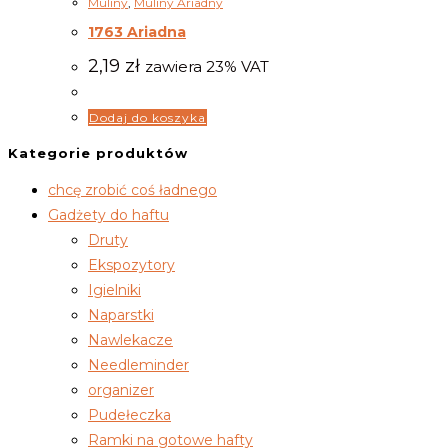
Muliny
,
Muliny Ariadny
1763 Ariadna
2,19
zł
zawiera 23% VAT
Dodaj do koszyka
Kategorie produktów
chcę zrobić coś ładnego
Gadżety do haftu
Druty
Ekspozytory
Igielniki
Naparstki
Nawlekacze
Needleminder
organizer
Pudełeczka
Ramki na gotowe hafty