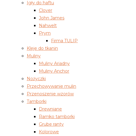
Igły do haftu
Clover
John James
Nahwelt
Prym
Firma TULIP
Kleje do tkanin
Muliny
Muliny Ariadny
Muliny Anchor
Nożyczki
Przechowywanie mulin
Przenoszenie wzorów
Tamborki
Drewniane
Ramko tamborki
Grube ranty
Kolorowe