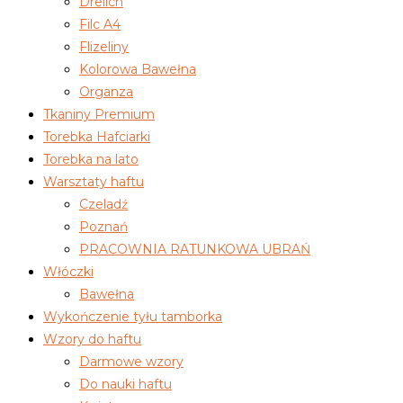
Drelich
Filc A4
Flizeliny
Kolorowa Bawełna
Organza
Tkaniny Premium
Torebka Hafciarki
Torebka na lato
Warsztaty haftu
Czeladź
Poznań
PRACOWNIA RATUNKOWA UBRAŃ
Włóczki
Bawełna
Wykończenie tyłu tamborka
Wzory do haftu
Darmowe wzory
Do nauki haftu