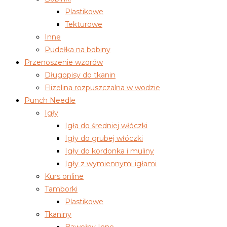
Plastikowe
Tekturowe
Inne
Pudełka na bobiny
Przenoszenie wzorów
Długopisy do tkanin
Flizelina rozpuszczalna w wodzie
Punch Needle
Igły
Igła do średniej włóczki
Igły do grubej włóczki
Igły do kordonka i muliny
Igły z wymiennymi igłami
Kurs online
Tamborki
Plastikowe
Tkaniny
Bawełny Inne