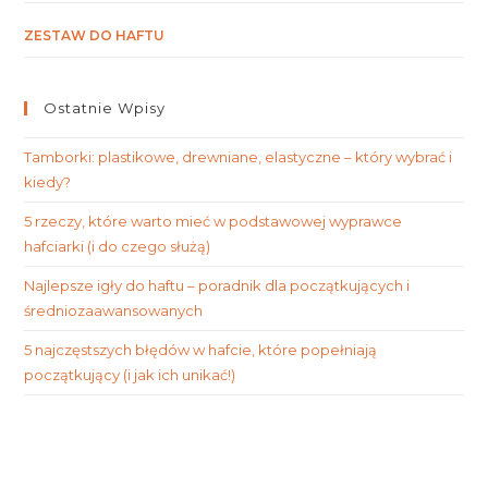
ZESTAW DO HAFTU
Ostatnie Wpisy
Tamborki: plastikowe, drewniane, elastyczne – który wybrać i
kiedy?
5 rzeczy, które warto mieć w podstawowej wyprawce
hafciarki (i do czego służą)
Najlepsze igły do haftu – poradnik dla początkujących i
średniozaawansowanych
5 najczęstszych błędów w hafcie, które popełniają
początkujący (i jak ich unikać!)