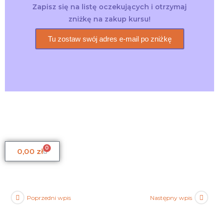
Zapisz się na listę oczekujących i otrzymaj
zniżkę na zakup kursu!
Tu zostaw swój adres e-mail po zniżkę
0
0,00
zł
Poprzedni wpis
Następny wpis