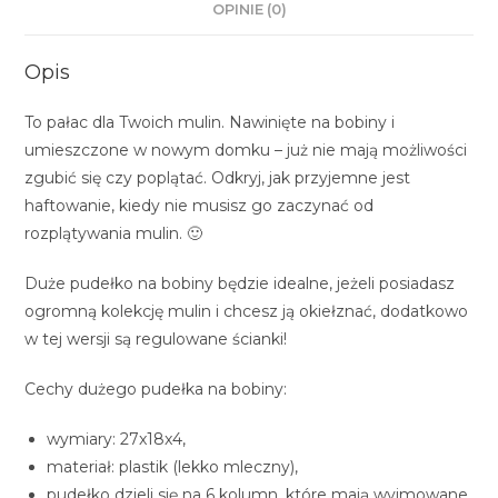
OPINIE (0)
Opis
To pałac dla Twoich mulin. Nawinięte na bobiny i
umieszczone w nowym domku – już nie mają możliwości
zgubić się czy poplątać. Odkryj, jak przyjemne jest
haftowanie, kiedy nie musisz go zaczynać od
rozplątywania mulin. 🙂
Duże pudełko na bobiny będzie idealne, jeżeli posiadasz
ogromną kolekcję mulin i chcesz ją okiełznać, dodatkowo
w tej wersji są regulowane ścianki!
Cechy dużego pudełka na bobiny:
wymiary: 27x18x4,
materiał: plastik (lekko mleczny),
pudełko dzieli się na 6 kolumn, które mają wyjmowane