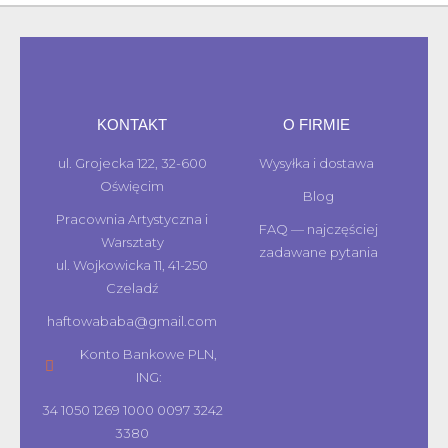
KONTAKT
O FIRMIE
ul. Grojecka 122, 32-600
Wysyłka i dostawa
Oświęcim
Blog
Pracownia Artystyczna i
FAQ — najczęściej
Warsztaty
zadawane pytania
ul. Wojkowicka 11, 41-250
Czeladź
haftowababa@gmail.com
Konto Bankowe PLN,
ING:
34 1050 1269 1000 0097 3242
3380