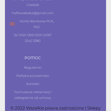
Czeladź
haftowababa@gmail.com
Konto Bankowe PLN,
ING:
34 1050 1269 1000 0097
3242 3380
POMOC
Regulamin
Polityka prywatności
Kontakt
Formularze reklamacji i
odstąpienia od umowy
© 2022 Wszelkie prawa zastrzeżone | Sklepy