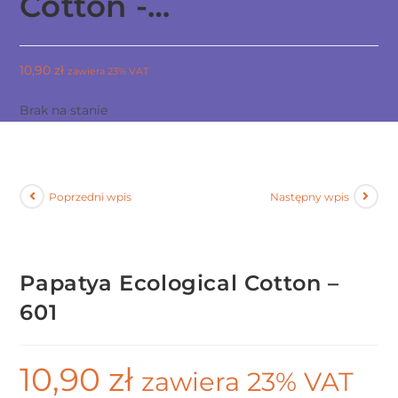
Cotton -…
10,90
zł
zawiera 23% VAT
Brak na stanie
Poprzedni wpis
Następny wpis
Papatya Ecological Cotton –
601
10,90
zł
zawiera 23% VAT