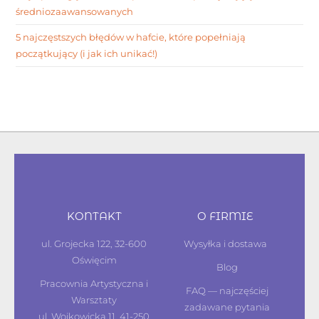
średniozaawansowanych
5 najczęstszych błędów w hafcie, które popełniają
początkujący (i jak ich unikać!)
KONTAKT
O FIRMIE
ul. Grojecka 122, 32-600
Wysyłka i dostawa
Oświęcim
Blog
Pracownia Artystyczna i
FAQ — najczęściej
Warsztaty
zadawane pytania
ul. Wojkowicka 11, 41-250