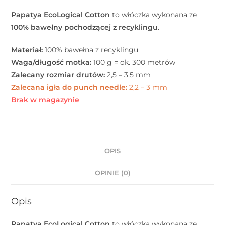
Papatya EcoLogical Cotton
to włóczka wykonana ze
100% bawełny pochodzącej z recyklingu
.
Materiał:
100% bawełna z recyklingu
Waga/długość motka:
100 g = ok. 300 metrów
Zalecany rozmiar drutów:
2,5 – 3,5 mm
Zalecana igła do punch needle:
2,2 – 3 mm
Brak w magazynie
OPIS
OPINIE (0)
Opis
Papatya EcoLogical Cotton
to włóczka wykonana ze