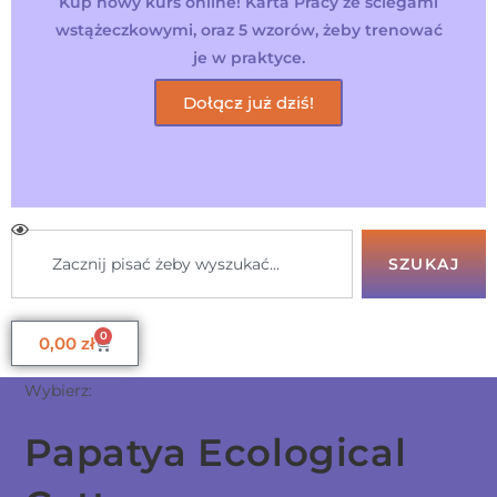
Kup nowy kurs online! Karta Pracy ze ściegami
wstążeczkowymi, oraz 5 wzorów, żeby trenować
je w praktyce.
Dołącz już dziś!
SZUKAJ
0
0,00
zł
Wybierz:
Papatya Ecological