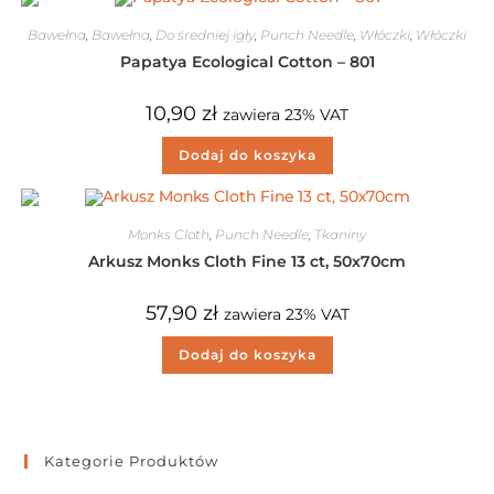
Bawełna
,
Bawełna
,
Do średniej igły
,
Punch Needle
,
Włóczki
,
Włóczki
Papatya Ecological Cotton – 801
10,90
zł
zawiera 23% VAT
Dodaj do koszyka
Monks Cloth
,
Punch Needle
,
Tkaniny
Arkusz Monks Cloth Fine 13 ct, 50x70cm
57,90
zł
zawiera 23% VAT
Dodaj do koszyka
Kategorie Produktów