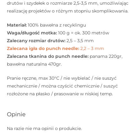
drutów i szydełek o rozmiarze 2,5-3,5 mm, umożliwiając
realizację projektów o różnym stopniu skomplikowania.
Materiał:
100% bawełna z recyklingu
Waga/długość motka:
100 g = ok. 300 metrów
Zalecany rozmiar drutów:
2,5 – 3,5 mm
Zalecana igła do punch needle:
2,2 – 3 mm
Zalecana tkanina do punch needle:
panama 220gr,
bawełna naturalna 470gr.
Pranie ręczne, max 30°C / nie wybielać / nie suszyć
mechanicznie / można czyścić chemicznie / suszyć
rozłożone na płasko / prasowanie w niskiej temp.
Opinie
Na razie nie ma opinii o produkcie.