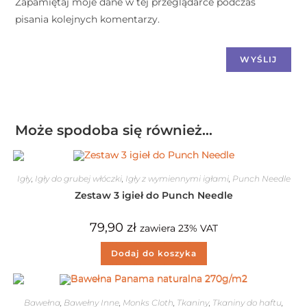
Zapamiętaj moje dane w tej przeglądarce podczas
pisania kolejnych komentarzy.
Może spodoba się również…
Igły
,
Igły do grubej włóczki
,
Igły z wymiennymi igłami
,
Punch Needle
Zestaw 3 igieł do Punch Needle
79,90
zł
zawiera 23% VAT
Dodaj do koszyka
Bawełna
,
Bawełny Inne
,
Monks Cloth
,
Tkaniny
,
Tkaniny do haftu
,