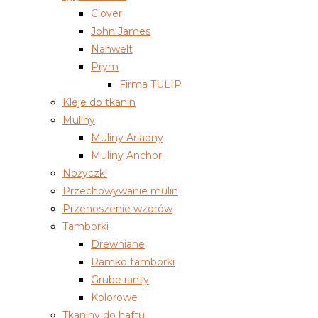
Clover
John James
Nahwelt
Prym
Firma TULIP
Kleje do tkanin
Muliny
Muliny Ariadny
Muliny Anchor
Nożyczki
Przechowywanie mulin
Przenoszenie wzorów
Tamborki
Drewniane
Ramko tamborki
Grube ranty
Kolorowe
Tkaniny do haftu