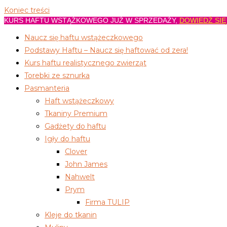
Koniec treści
KURS HAFTU WSTĄŻKOWEGO JUŻ W SPRZEDAŻY,
DOWIEDŹ SIĘ
Naucz się haftu wstążeczkowego
Podstawy Haftu – Naucz się haftować od zera!
Kurs haftu realistycznego zwierząt
Torebki ze sznurka
Pasmanteria
Haft wstążeczkowy
Tkaniny Premium
Gadżety do haftu
Igły do haftu
Clover
John James
Nahwelt
Prym
Firma TULIP
Kleje do tkanin