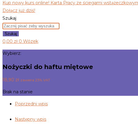
Kup nowy kurs online! Karta Pracy ze ściegami wstążeczkowymi
Dołącz już dziś!
Szukaj
Szukaj
0,00
zł
0
Wózek
Wybierz:
Nożyczki do haftu miętowe
18,90
zł
zawiera 23% VAT
Brak na stanie
Poprzedni wpis
Następny wpis