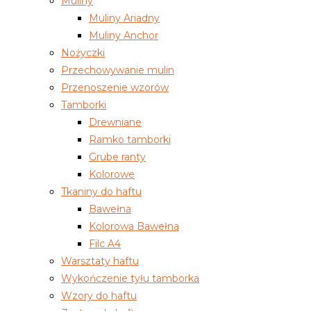
Muliny
Muliny Ariadny
Muliny Anchor
Nożyczki
Przechowywanie mulin
Przenoszenie wzorów
Tamborki
Drewniane
Ramko tamborki
Grube ranty
Kolorowe
Tkaniny do haftu
Bawełna
Kolorowa Bawełna
Filc A4
Warsztaty haftu
Wykończenie tyłu tamborka
Wzory do haftu