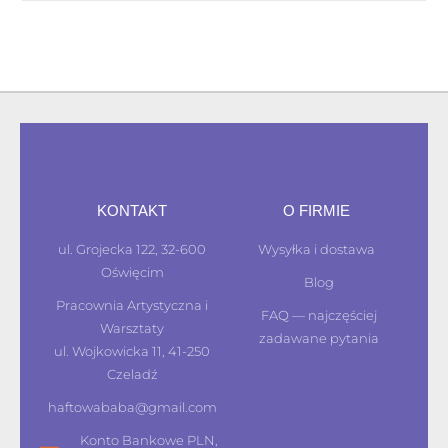
KONTAKT
O FIRMIE
ul. Grojecka 122, 32-600
Wysyłka i dostawa
Oświęcim
Blog
Pracownia Artystyczna i
FAQ — najczęściej
Warsztaty
zadawane pytania
ul. Wojkowicka 11, 41-250
Czeladź
haftowababa@gmail.com
Konto Bankowe PLN,