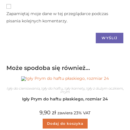
Zapamiętaj moje dane w tej przeglądarce podczas
pisania kolejnych komentarzy.
Może spodoba się również…
Igły do cieniowania
,
Igły do haftu
,
Igły karnety
,
Igły z dużym oczkiem
,
Prym
Igły Prym do haftu płaskiego, rozmiar 24
9,90
zł
zawiera 23% VAT
Dodaj do koszyka