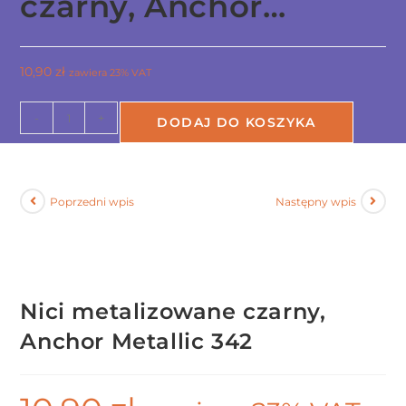
czarny, Anchor…
10,90
zł
zawiera 23% VAT
-
+
DODAJ DO KOSZYKA
Poprzedni wpis
Następny wpis
Nici metalizowane czarny,
Anchor Metallic 342