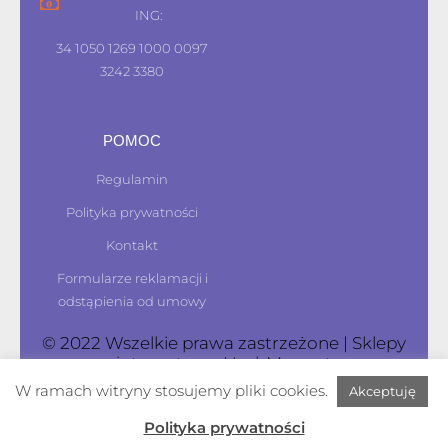
ING:
34 1050 1269 1000 0097
3242 3380
POMOC
Regulamin
Polityka prywatności
Kontakt
Formularze reklamacji i
odstąpienia od umowy
© 2022 Wszelkie prawa zastrzeżone | Sklepy
internetowe
HashMagnet
W ramach witryny stosujemy pliki cookies.
Akceptuję
Polityka prywatności