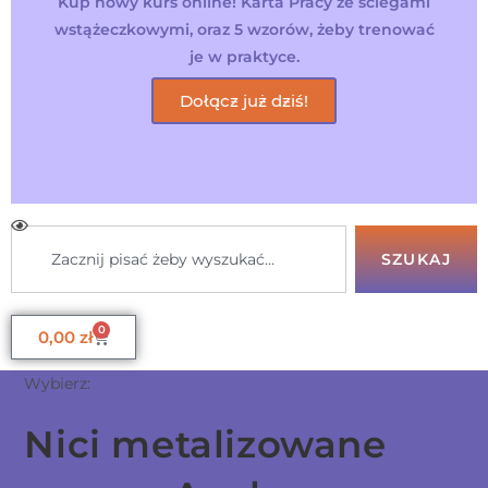
Kup nowy kurs online! Karta Pracy ze ściegami
wstążeczkowymi, oraz 5 wzorów, żeby trenować
je w praktyce.
Dołącz już dziś!
SZUKAJ
0
0,00
zł
Wybierz:
Nici metalizowane