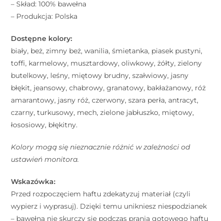
– Skład: 100% bawełna
– Produkcja: Polska
Dostępne kolory:
biały, beż, zimny beż, wanilia, śmietanka, piasek pustyni,
toffi, karmelowy, musztardowy, oliwkowy, żółty, zielony
butelkowy, leśny, miętowy brudny, szałwiowy, jasny
błękit, jeansowy, chabrowy, granatowy, bakłażanowy, róż
amarantowy, jasny róż, czerwony, szara perła, antracyt,
czarny, turkusowy, mech, zielone jabłuszko, miętowy,
łososiowy, błękitny.
Kolory mogą się nieznacznie różnić w zależności od
ustawień monitora.
Wskazówka:
Przed rozpoczęciem haftu zdekatyzuj materiał (czyli
wypierz i wyprasuj). Dzięki temu unikniesz niespodzianek
– bawełna nie skurczy się podczas prania gotowego haftu