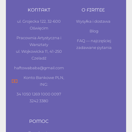
KONTAKT
O FIRMIE
ul. Grojecka 122, 32-600
Wysyłka i dostawa
Oświęcim
Blog
Pracownia Artystyczna i
FAQ — najczęściej
Warsztaty
zadawane pytania
ul. Wojkowicka 11, 41-250
Czeladź
haftowababa@gmail.com
Konto Bankowe PLN,
ING:
34 1050 1269 1000 0097
3242 3380
POMOC