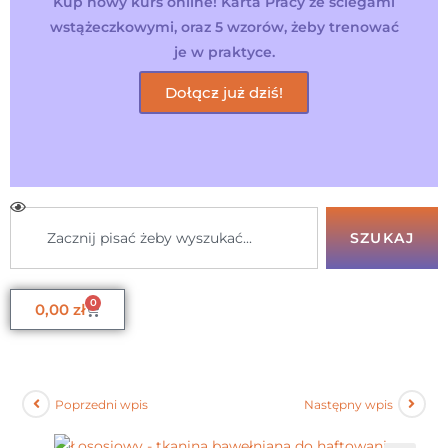
Kup nowy kurs online! Karta Pracy ze ściegami
wstążeczkowymi, oraz 5 wzorów, żeby trenować
je w praktyce.
Dołącz już dziś!
SZUKAJ
0
0,00
zł
Poprzedni wpis
Następny wpis