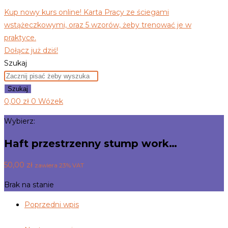
Kup nowy kurs online! Karta Pracy ze ściegami
wstążeczkowymi, oraz 5 wzorów, żeby trenować je w
praktyce.
Dołącz już dziś!
Szukaj
Szukaj
0,00
zł
0
Wózek
Wybierz:
Haft przestrzenny stump work…
50,00
zł
zawiera 23% VAT
Brak na stanie
Poprzedni wpis