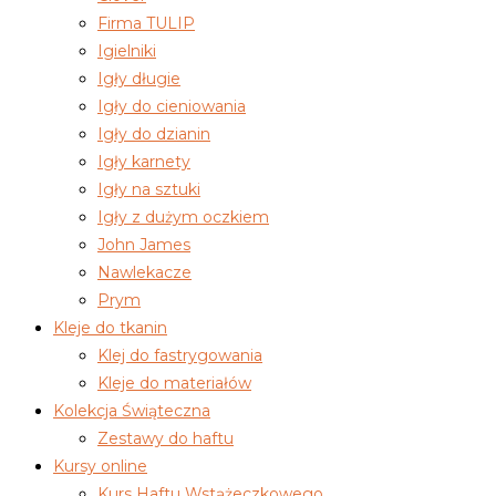
Firma TULIP
Igielniki
Igły długie
Igły do cieniowania
Igły do dzianin
Igły karnety
Igły na sztuki
Igły z dużym oczkiem
John James
Nawlekacze
Prym
Kleje do tkanin
Klej do fastrygowania
Kleje do materiałów
Kolekcja Świąteczna
Zestawy do haftu
Kursy online
Kurs Haftu Wstążeczkowego