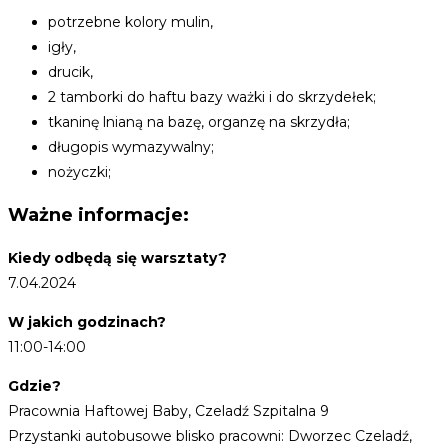
potrzebne kolory mulin,
igły,
drucik,
2 tamborki do haftu bazy ważki i do skrzydełek;
tkaninę lnianą na bazę, organzę na skrzydła;
długopis wymazywalny;
nożyczki;
Ważne informacje:
Kiedy odbędą się warsztaty?
7.04.2024
W jakich godzinach?
11:00-14:00
Gdzie?
Pracownia Haftowej Baby, Czeladź Szpitalna 9
Przystanki autobusowe blisko pracowni: Dworzec Czeladź,