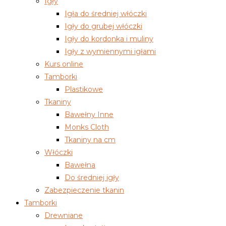
Igły
Igła do średniej włóczki
Igły do grubej włóczki
Igły do kordonka i muliny
Igły z wymiennymi igłami
Kurs online
Tamborki
Plastikowe
Tkaniny
Bawełny Inne
Monks Cloth
Tkaniny na cm
Włóczki
Bawełna
Do średniej igły
Zabezpieczenie tkanin
Tamborki
Drewniane