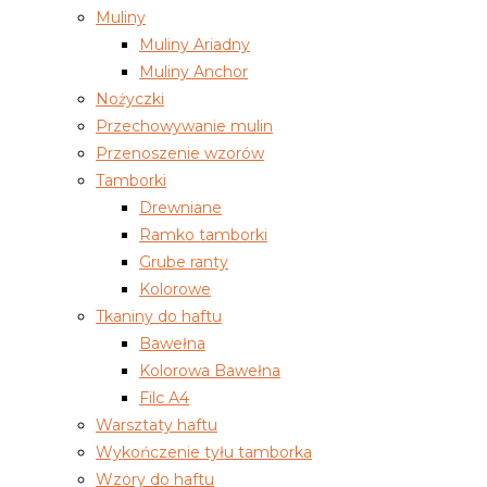
Muliny
Muliny Ariadny
Muliny Anchor
Nożyczki
Przechowywanie mulin
Przenoszenie wzorów
Tamborki
Drewniane
Ramko tamborki
Grube ranty
Kolorowe
Tkaniny do haftu
Bawełna
Kolorowa Bawełna
Filc A4
Warsztaty haftu
Wykończenie tyłu tamborka
Wzory do haftu