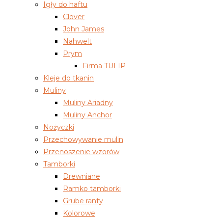
Igły do haftu
Clover
John James
Nahwelt
Prym
Firma TULIP
Kleje do tkanin
Muliny
Muliny Ariadny
Muliny Anchor
Nożyczki
Przechowywanie mulin
Przenoszenie wzorów
Tamborki
Drewniane
Ramko tamborki
Grube ranty
Kolorowe