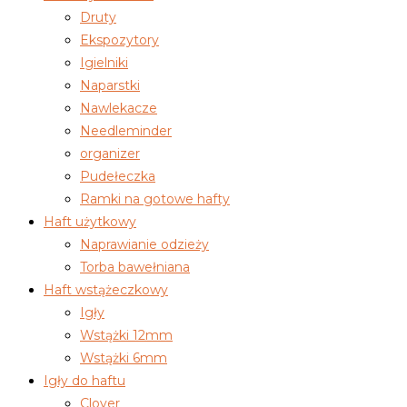
Druty
Ekspozytory
Igielniki
Naparstki
Nawlekacze
Needleminder
organizer
Pudełeczka
Ramki na gotowe hafty
Haft użytkowy
Naprawianie odzieży
Torba bawełniana
Haft wstążeczkowy
Igły
Wstążki 12mm
Wstążki 6mm
Igły do haftu
Clover