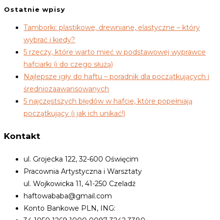
Ostatnie wpisy
Tamborki: plastikowe, drewniane, elastyczne – który
wybrać i kiedy?
5 rzeczy, które warto mieć w podstawowej wyprawce
hafciarki (i do czego służą)
Najlepsze igły do haftu – poradnik dla początkujących i
średniozaawansowanych
5 najczęstszych błędów w hafcie, które popełniają
początkujący (i jak ich unikać!)
Kontakt
ul. Grojecka 122, 32-600 Oświęcim
Pracownia Artystyczna i Warsztaty
ul. Wojkowicka 11, 41-250 Czeladź
haftowababa@gmail.com
Konto Bankowe PLN, ING: