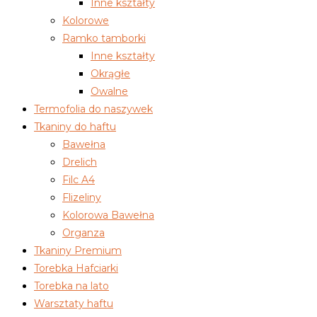
Inne kształty
Kolorowe
Ramko tamborki
Inne kształty
Okrągłe
Owalne
Termofolia do naszywek
Tkaniny do haftu
Bawełna
Drelich
Filc A4
Flizeliny
Kolorowa Bawełna
Organza
Tkaniny Premium
Torebka Hafciarki
Torebka na lato
Warsztaty haftu