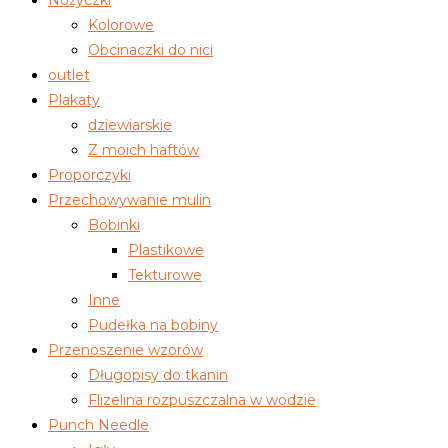
Nożyczki
Kolorowe
Obcinaczki do nici
outlet
Plakaty
dziewiarskie
Z moich haftów
Proporczyki
Przechowywanie mulin
Bobinki
Plastikowe
Tekturowe
Inne
Pudełka na bobiny
Przenoszenie wzorów
Długopisy do tkanin
Flizelina rozpuszczalna w wodzie
Punch Needle