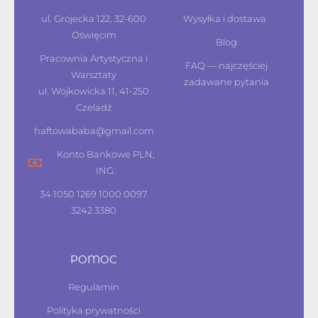
ul. Grojecka 122, 32-600
Wysyłka i dostawa
Oświęcim
Blog
Pracownia Artystyczna i
FAQ — najczęściej
Warsztaty
zadawane pytania
ul. Wojkowicka 11, 41-250
Czeladź
haftowababa@gmail.com
Konto Bankowe PLN,
ING:
34 1050 1269 1000 0097
3242 3380
POMOC
Regulamin
Polityka prywatności