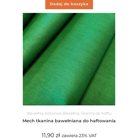
Dodaj do koszyka
Bawełna
,
Kolorowa Bawełna
,
Tkaniny do haftu
Mech tkanina bawełniana do haftowania
11,90
zł
zawiera 23% VAT