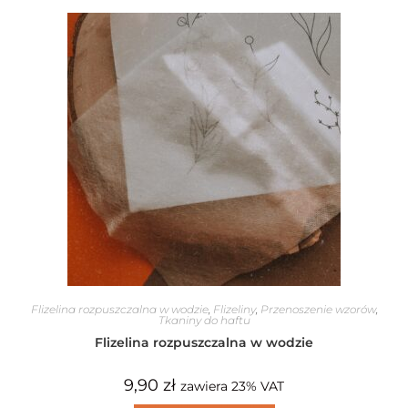
Flizelina rozpuszczalna w wodzie
,
Flizeliny
,
Przenoszenie wzorów
,
Tkaniny do haftu
Flizelina rozpuszczalna w wodzie
9,90
zł
zawiera 23% VAT