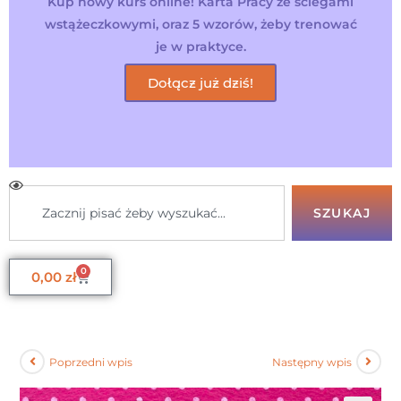
Kup nowy kurs online! Karta Pracy ze ściegami
wstążeczkowymi, oraz 5 wzorów, żeby trenować
je w praktyce.
Dołącz już dziś!
SZUKAJ
0
0,00
zł
Poprzedni wpis
Następny wpis