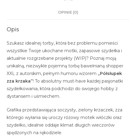
OPINIE (0)
Opis
Szukasz idealnej torby, która bez problemu pomieści
wszystkie Twoje ukochane motki, zapasowe szydełka i
aktualnie rozgrzebane projekty (WIP)? Poznaj moją
unikalną, niezwykle pojemną torbę bawełnianą shopper
XXL z autorskim, pełnym humoru wzorem
„Półsłupek
zza krzaka”
! To absolutny must-have każdej pasjonatki
szydełkowania, która podchodzi do swojego hobby z
dystansem i uśmiechem.
Grafika przedstawiająca soczysty, zielony krzaczek, zza
którego wyłania się uroczy różowy motek włóczki oraz
szydełko, idealnie oddaje klimat długich wieczorów
spędzonych na rękodziele.