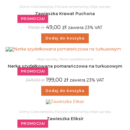
Domy Czarodziejów
,
Flicowe ornamenty
,
Moje wyroby
Zawieszka Krawat Puchona
PROMOCJA!
49,00
zł
79,00
zł
zawiera 23% VAT
Dodaj do koszyka
Moje wyroby
,
Nerki szydełkowane
Nerka szydełkowana pomarańczowa na turkusowym
PROMOCJA!
199,00
zł
249,00
zł
zawiera 23% VAT
Dodaj do koszyka
Domy Czarodziejów
,
Flicowe ornamenty
,
Moje wyroby
Zawieszka Eliksir
PROMOCJA!