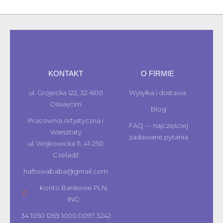
KONTAKT
O FIRMIE
ul. Grojecka 122, 32-600
Wysyłka i dostawa
Oświęcim
Blog
Pracownia Artystyczna i
FAQ — najczęściej
Warsztaty
zadawane pytania
ul. Wojkowicka 11, 41-250
Czeladź
haftowababa@gmail.com
Konto Bankowe PLN,
ING:
34 1050 1269 1000 0097 3242