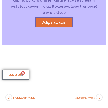
Kup nowy kurs online! Karta Pracy ze ściegami
wstążeczkowymi, oraz 5 wzorów, żeby trenować
je w praktyce.
Dołącz już dziś!
0
0,00
zł
Poprzedni wpis
Następny wpis