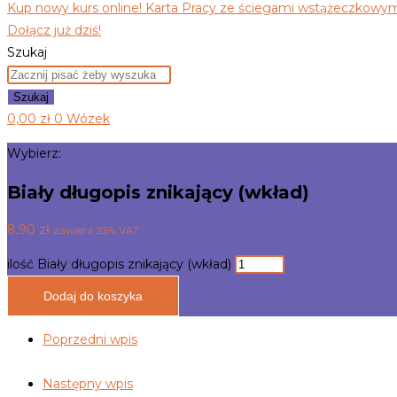
Kup nowy kurs online! Karta Pracy ze ściegami wstążeczkowymi
Dołącz już dziś!
Szukaj
Szukaj
0,00
zł
0
Wózek
Wybierz:
Biały długopis znikający (wkład)
8,90
zł
zawiera 23% VAT
ilość Biały długopis znikający (wkład)
Dodaj do koszyka
Poprzedni wpis
Następny wpis