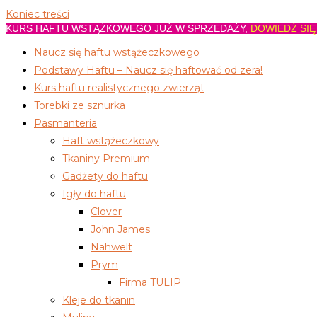
Koniec treści
KURS HAFTU WSTĄŻKOWEGO JUŻ W SPRZEDAŻY,
DOWIEDŹ SIĘ
Naucz się haftu wstążeczkowego
Podstawy Haftu – Naucz się haftować od zera!
Kurs haftu realistycznego zwierząt
Torebki ze sznurka
Pasmanteria
Haft wstążeczkowy
Tkaniny Premium
Gadżety do haftu
Igły do haftu
Clover
John James
Nahwelt
Prym
Firma TULIP
Kleje do tkanin