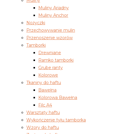
Muliny
Muliny Ariadny
Muliny Anchor
Nożyczki
Przechowywanie mulin
Przenoszenie wzorów
Tamborki
Drewniane
Ramko tamborki
Grube ranty
Kolorowe
Tkaniny do haftu
Bawełna
Kolorowa Bawełna
Filc A4
Warsztaty haftu
Wykończenie tyłu tamborka
Wzory do haftu