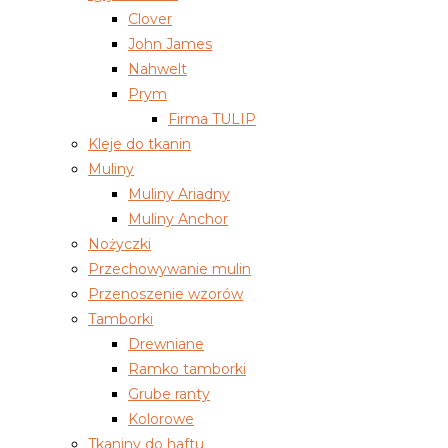
Clover
John James
Nahwelt
Prym
Firma TULIP
Kleje do tkanin
Muliny
Muliny Ariadny
Muliny Anchor
Nożyczki
Przechowywanie mulin
Przenoszenie wzorów
Tamborki
Drewniane
Ramko tamborki
Grube ranty
Kolorowe
Tkaniny do haftu