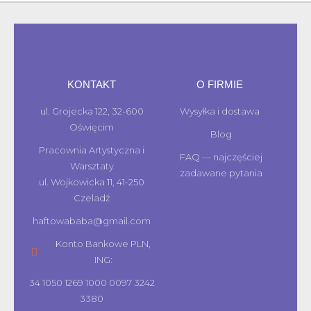
KONTAKT
O FIRMIE
ul. Grojecka 122, 32-600
Wysyłka i dostawa
Oświęcim
Blog
Pracownia Artystyczna i
FAQ — najczęściej
Warsztaty
zadawane pytania
ul. Wojkowicka 11, 41-250
Czeladź
haftowababa@gmail.com
Konto Bankowe PLN,
ING:
34 1050 1269 1000 0097 3242
3380