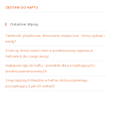
ZESTAW DO HAFTU
Ostatnie Wpisy
Tamborki: plastikowe, drewniane, elastyczne – który wybrać i
kiedy?
5 rzeczy, które warto mieć w podstawowej wyprawce
hafciarki (i do czego służą)
Najlepsze igły do haftu – poradnik dla początkujących i
średniozaawansowanych
5 najczęstszych błędów w hafcie, które popełniają
początkujący (i jak ich unikać!)