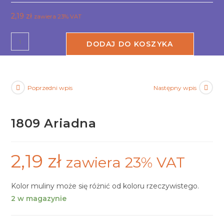
2,19
zł
zawiera 23% VAT
DODAJ DO KOSZYKA
Poprzedni wpis
Następny wpis
1809 Ariadna
2,19
zł
zawiera 23% VAT
Kolor muliny może się różnić od koloru rzeczywistego.
2 w magazynie