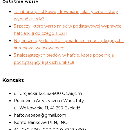
Ostatnie wpisy
Tamborki: plastikowe, drewniane, elastyczne – który
wybrać i kiedy?
5 rzeczy, które warto mieć w podstawowej wyprawce
hafciarki (i do czego służą)
Najlepsze igły do haftu – poradnik dla początkujących i
średniozaawansowanych
5 najczęstszych błędów w hafcie, które popełniają
początkujący (i jak ich unikać!)
Kontakt
ul. Grojecka 122, 32-600 Oświęcim
Pracownia Artystyczna i Warsztaty
ul. Wojkowicka 11, 41-250 Czeladź
haftowababa@gmail.com
Konto Bankowe PLN, ING:
34 1050 1269 1000 0097 3242 3380