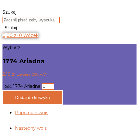
Szukaj
Szukaj
0,00
zł
0
Wózek
Wybierz:
1774 Ariadna
2,19
zł
zawiera 23% VAT
ilość 1774 Ariadna
Dodaj do koszyka
Poprzedni wpis
Następny wpis