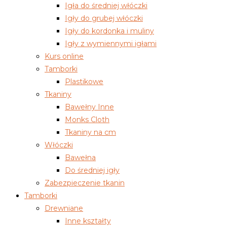
Igła do średniej włóczki
Igły do grubej włóczki
Igły do kordonka i muliny
Igły z wymiennymi igłami
Kurs online
Tamborki
Plastikowe
Tkaniny
Bawełny Inne
Monks Cloth
Tkaniny na cm
Włóczki
Bawełna
Do średniej igły
Zabezpieczenie tkanin
Tamborki
Drewniane
Inne kształty