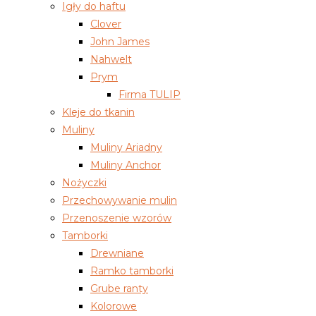
Igły do haftu
Clover
John James
Nahwelt
Prym
Firma TULIP
Kleje do tkanin
Muliny
Muliny Ariadny
Muliny Anchor
Nożyczki
Przechowywanie mulin
Przenoszenie wzorów
Tamborki
Drewniane
Ramko tamborki
Grube ranty
Kolorowe