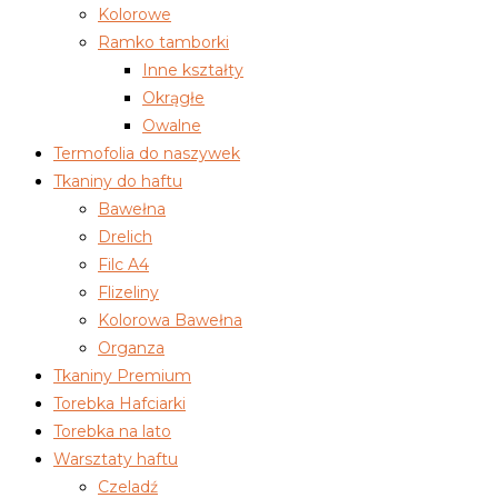
Kolorowe
Ramko tamborki
Inne kształty
Okrągłe
Owalne
Termofolia do naszywek
Tkaniny do haftu
Bawełna
Drelich
Filc A4
Flizeliny
Kolorowa Bawełna
Organza
Tkaniny Premium
Torebka Hafciarki
Torebka na lato
Warsztaty haftu
Czeladź