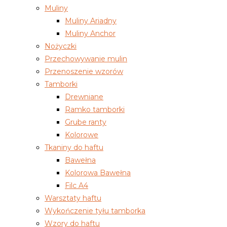
Muliny
Muliny Ariadny
Muliny Anchor
Nożyczki
Przechowywanie mulin
Przenoszenie wzorów
Tamborki
Drewniane
Ramko tamborki
Grube ranty
Kolorowe
Tkaniny do haftu
Bawełna
Kolorowa Bawełna
Filc A4
Warsztaty haftu
Wykończenie tyłu tamborka
Wzory do haftu