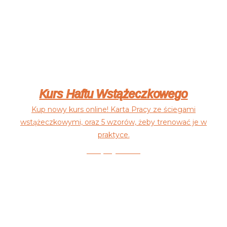
Kurs Haftu Wstążeczkowego
Kup nowy kurs online! Karta Pracy ze ściegami
wstążeczkowymi, oraz 5 wzorów, żeby trenować je w
praktyce.
Dołącz już dziś!