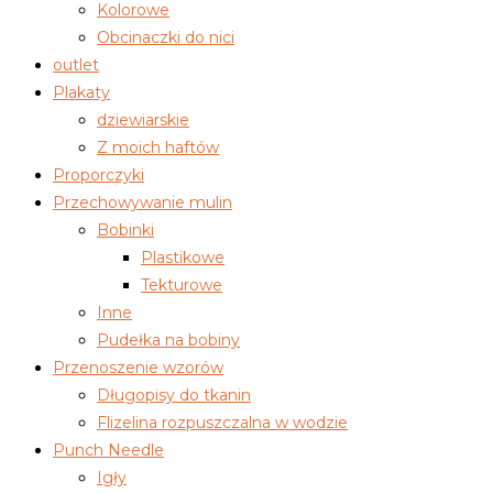
Kolorowe
Obcinaczki do nici
outlet
Plakaty
dziewiarskie
Z moich haftów
Proporczyki
Przechowywanie mulin
Bobinki
Plastikowe
Tekturowe
Inne
Pudełka na bobiny
Przenoszenie wzorów
Długopisy do tkanin
Flizelina rozpuszczalna w wodzie
Punch Needle
Igły