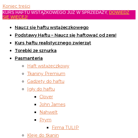
Koniec treści
KURS HAFTU WSTĄŻKOWEGO JUŻ W SPRZEDAŻY,
DOWIEDŹ
SIĘ WIĘCEJ!
Naucz się haftu wstążeczkowego
Podstawy Haftu – Naucz się haftować od zera!
Kurs haftu realistycznego zwierząt
Torebki ze sznurka
Pasmanteria
Haft wstążeczkowy
Tkaniny Premium
Gadżety do haftu
Igły do haftu
Clover
John James
Nahwelt
Prym
Firma TULIP
Kleje do tkanin