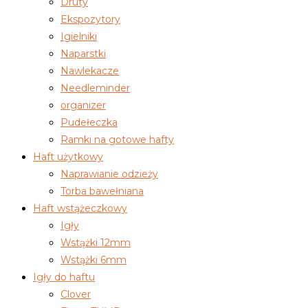
Druty
Ekspozytory
Igielniki
Naparstki
Nawlekacze
Needleminder
organizer
Pudełeczka
Ramki na gotowe hafty
Haft użytkowy
Naprawianie odzieży
Torba bawełniana
Haft wstążeczkowy
Igły
Wstążki 12mm
Wstążki 6mm
Igły do haftu
Clover