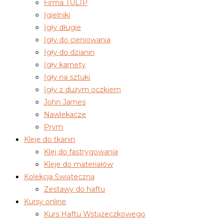
Firma TULIP
Igielniki
Igły długie
Igły do cieniowania
Igły do dzianin
Igły karnety
Igły na sztuki
Igły z dużym oczkiem
John James
Nawlekacze
Prym
Kleje do tkanin
Klej do fastrygowania
Kleje do materiałów
Kolekcja Świąteczna
Zestawy do haftu
Kursy online
Kurs Haftu Wstążeczkowego