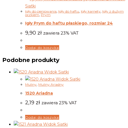
Siatki
Igły do cieniowania
,
Igły do haftu
,
Igły karnety
,
Igły z dużym
oczkiem
,
Prym
Igły Prym do haftu płaskiego, rozmiar 24
9,90
zł
zawiera 23% VAT
Dodaj do koszyka
Podobne produkty
Widok Siatki
Widok Siatki
Muliny
,
Muliny Ariadny
1520 Ariadna
2,19
zł
zawiera 23% VAT
Dodaj do koszyka
Widok Siatki