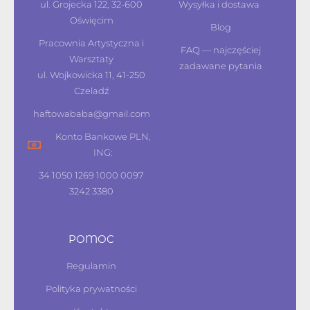
ul. Grojecka 122, 32-600
Wysyłka i dostawa
Oświęcim
Blog
Pracownia Artystyczna i
FAQ — najczęściej
Warsztaty
zadawane pytania
ul. Wojkowicka 11, 41-250
Czeladź
haftowababa@gmail.com
Konto Bankowe PLN,
ING:
34 1050 1269 1000 0097
3242 3380
POMOC
Regulamin
Polityka prywatności