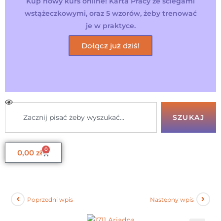
Kup nowy kurs online! Karta Pracy ze ściegami
wstążeczkowymi, oraz 5 wzorów, żeby trenować
je w praktyce.
Dołącz już dziś!
SZUKAJ
0
0,00
zł
Poprzedni wpis
Następny wpis