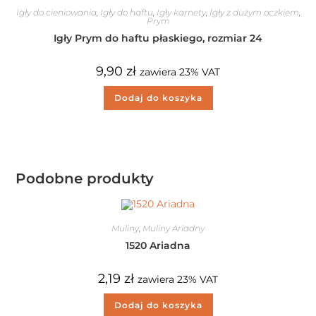
Igły do cieniowania
,
Igły do haftu
,
Igły karnety
,
Igły z dużym oczkiem
,
Prym
Igły Prym do haftu płaskiego, rozmiar 24
9,90
zł
zawiera 23% VAT
Dodaj do koszyka
Podobne produkty
Muliny
,
Muliny Ariadny
1520 Ariadna
2,19
zł
zawiera 23% VAT
Dodaj do koszyka