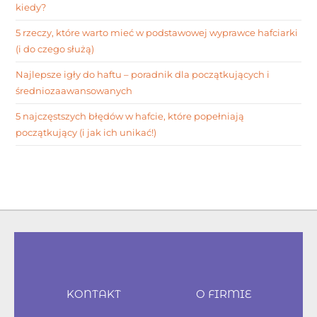
kiedy?
5 rzeczy, które warto mieć w podstawowej wyprawce hafciarki
(i do czego służą)
Najlepsze igły do haftu – poradnik dla początkujących i
średniozaawansowanych
5 najczęstszych błędów w hafcie, które popełniają
początkujący (i jak ich unikać!)
KONTAKT
O FIRMIE