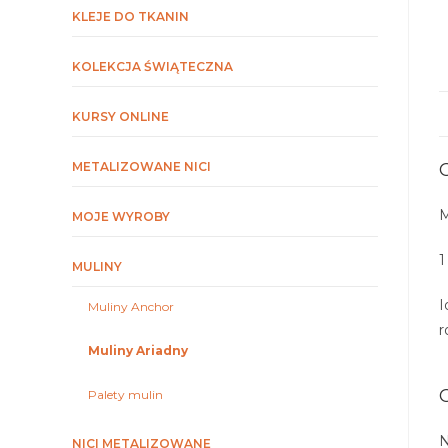
KLEJE DO TKANIN
KOLEKCJA ŚWIĄTECZNA
KURSY ONLINE
METALIZOWANE NICI
M
MOJE WYROBY
1
MULINY
I
Muliny Anchor
r
Muliny Ariadny
Palety mulin
N
NICI METALIZOWANE