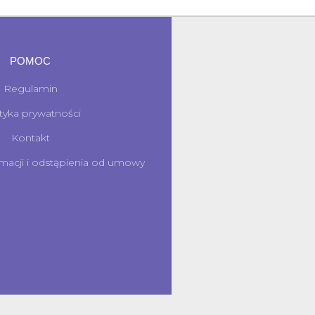
POMOC
Regulamin
ityka prywatności
Kontakt
macji i odstąpienia od umowy