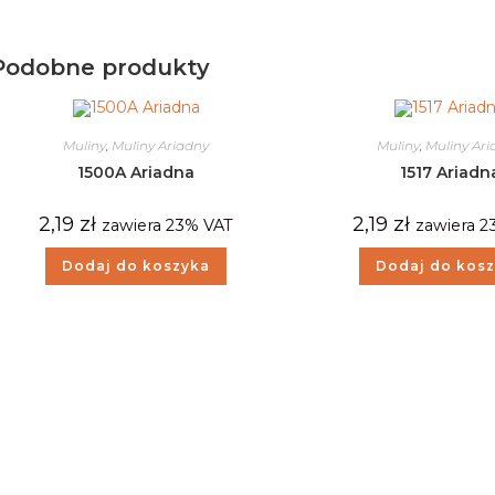
Podobne produkty
Muliny
,
Muliny Ariadny
Muliny
,
Muliny Ar
1500A Ariadna
1517 Ariadn
2,19
zł
2,19
zł
zawiera 23% VAT
zawiera 2
Dodaj do koszyka
Dodaj do kos