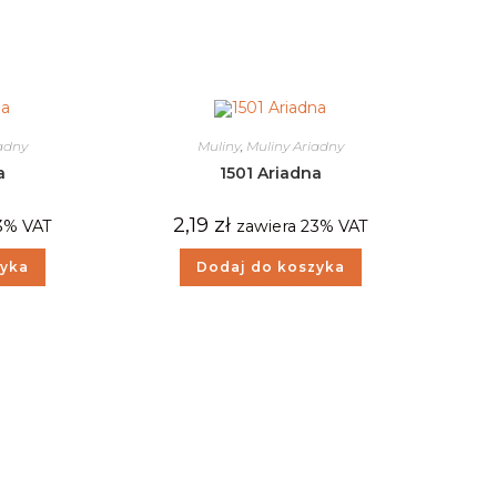
iadny
Muliny
,
Muliny Ariadny
a
1501 Ariadna
2,19
zł
3% VAT
zawiera 23% VAT
zyka
Dodaj do koszyka