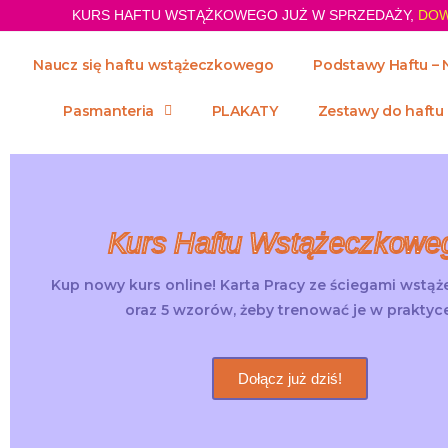
KURS HAFTU WSTĄŻKOWEGO JUŻ W SPRZEDAŻY,
DOW
Naucz się haftu wstążeczkowego
Podstawy Haftu – 
Pasmanteria
PLAKATY
Zestawy do haftu
Kurs Haftu Wstążeczkowe
Kup nowy kurs online! Karta Pracy ze ściegami wstą
oraz 5 wzorów, żeby trenować je w praktyce
Dołącz już dziś!