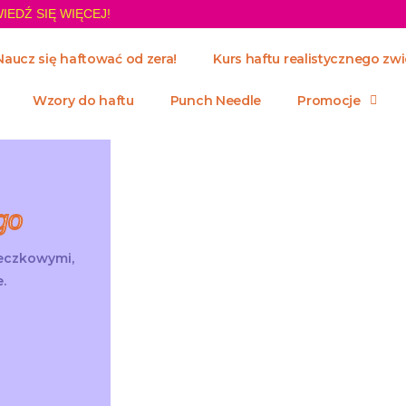
IEDŹ SIĘ WIĘCEJ!
Naucz się haftować od zera!
Kurs haftu realistycznego zwi
Wzory do haftu
Punch Needle
Promocje
go
żeczkowymi,
.