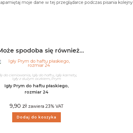
apamiętaj moje dane w tej przeglądarce podczas pisania kolejn
Może spodoba się również…
ły do cieniowania
,
Igły do haftu
,
Igły karnety
,
Igły z dużym oczkiem
,
Prym
Igły Prym do haftu płaskiego,
rozmiar 24
9,90
zł
zawiera 23% VAT
Dodaj do koszyka