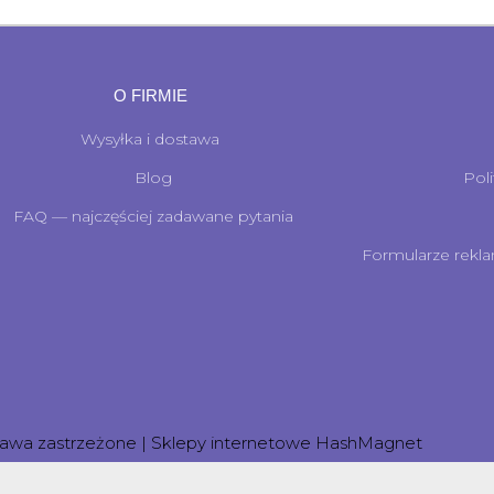
O FIRMIE
Wysyłka i dostawa
Blog
Pol
FAQ — najczęściej zadawane pytania
Formularze rekla
rawa zastrzeżone | Sklepy internetowe
HashMagnet