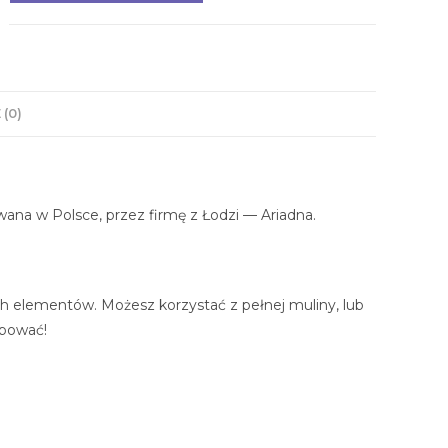
 (0)
ana w Polsce, przez firmę z Łodzi — Ariadna.
ch elementów. Możesz korzystać z pełnej muliny, lub
rbować!