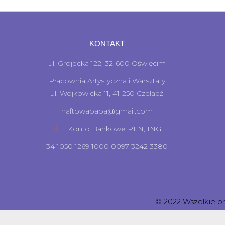
KONTAKT
ul. Grojecka 122, 32-600 Oświęcim
Pracownia Artystyczna i Warsztaty
ul. Wojkowicka 11, 41-250 Czeladź
haftowababa@gmail.com
Konto Bankowe PLN, ING:
34 1050 1269 1000 0097 3242 3380
© 2022 Wszelkie p