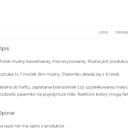
OPIS
OPINIE
Opis
otek muliny bawełnianej, merceryzowanej. Mulina jest produkow
 sztuka to 1 motek, 8m muliny. Pasemko składa się z 6 nitek.
dealna do haftu, zaplatania bransoletek czy szydełkowania mały
ozdzielić pasemko na pojedyncze nitki. Niektóre kolory mogą fa
Opinie
a razie nie ma opinii o produkcie.