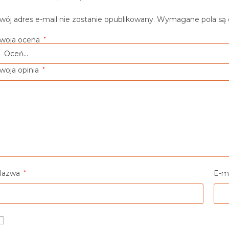
wój adres e-mail nie zostanie opublikowany.
Wymagane pola są
woja ocena
*
woja opinia
*
Nazwa
*
E-m