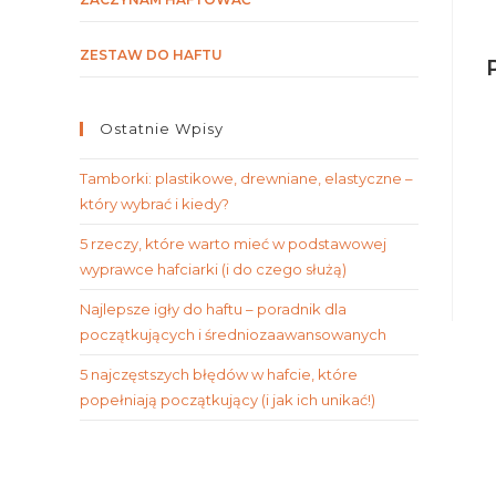
ZESTAW DO HAFTU
Ostatnie Wpisy
Tamborki: plastikowe, drewniane, elastyczne –
który wybrać i kiedy?
5 rzeczy, które warto mieć w podstawowej
wyprawce hafciarki (i do czego służą)
Najlepsze igły do haftu – poradnik dla
początkujących i średniozaawansowanych
5 najczęstszych błędów w hafcie, które
popełniają początkujący (i jak ich unikać!)