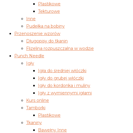
Plastikowe
Tekturowe
Inne
Pudełka na bobiny
Przenoszenie wzorów
Długopisy do tkanin
Flizelina rozpuszczalna w wodzie
Punch Needle
Igły
Igła do średniej włóczki
Igły do grubej włóczki
Igły do kordonka i muliny
Igły z wymiennymi igłami
Kurs online
Tamborki
Plastikowe
Tkaniny
Bawełny Inne