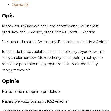
Opinie (0)
Opis
Motek muliny bawełnianej, merceryzowanej. Mulina jest
produkowana w Polsce, przez firmę z Łodzi — Ariadna.
1 sztuka to 1 motek, 8m muliny. Pasemko składa się z 6 nitek.
Idealna do haftu, zaplatania bransoletek czy szydełkowania
małych elementów. Możesz korzystać z pełnej muliny, lub
rozdzielić pasemko na pojedyncze nitki. Niektóre kolory
mogą farbować!
Opinie
Na razie nie ma opinii o produkcie.
Napisz pierwszą opinię o „1652 Ariadna”
Twój adres e-mail nie zostanie opublikowany.
Wymagane pola