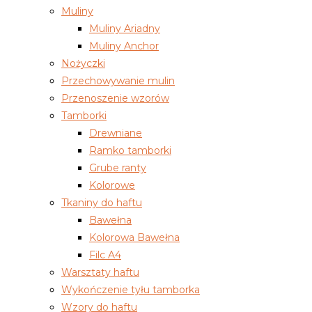
Muliny
Muliny Ariadny
Muliny Anchor
Nożyczki
Przechowywanie mulin
Przenoszenie wzorów
Tamborki
Drewniane
Ramko tamborki
Grube ranty
Kolorowe
Tkaniny do haftu
Bawełna
Kolorowa Bawełna
Filc A4
Warsztaty haftu
Wykończenie tyłu tamborka
Wzory do haftu