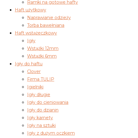
Ramki na gotowe hafty
Haft użytkowy
Naprawianie odzieży
Torba bawełniana
Haft wstążeczkowy
Igły
Wstążki 12mm
Wstążki 6mm
Igły do haftu
Clover
Firma TULIP
Igielniki
Igły długie
Igły do cieniowania
Igły do dzianin
Igły karnety
Igły na sztuki
Igły z dużym oczkiem