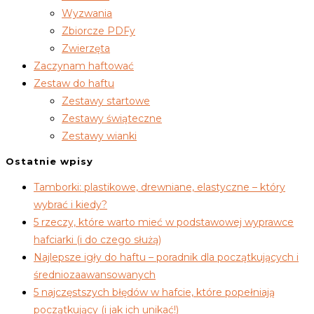
Wyzwania
Zbiorcze PDFy
Zwierzęta
Zaczynam haftować
Zestaw do haftu
Zestawy startowe
Zestawy świąteczne
Zestawy wianki
Ostatnie wpisy
Tamborki: plastikowe, drewniane, elastyczne – który
wybrać i kiedy?
5 rzeczy, które warto mieć w podstawowej wyprawce
hafciarki (i do czego służą)
Najlepsze igły do haftu – poradnik dla początkujących i
średniozaawansowanych
5 najczęstszych błędów w hafcie, które popełniają
początkujący (i jak ich unikać!)