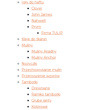
Igły do haftu
Clover
John James
Nahwelt
Prym
Firma TULIP
Kleje do tkanin
Muliny
Muliny Ariadny
Muliny Anchor
Nożyczki
Przechowywanie mulin
Przenoszenie wzorów
Tamborki
Drewniane
Ramko tamborki
Grube ranty
Kolorowe