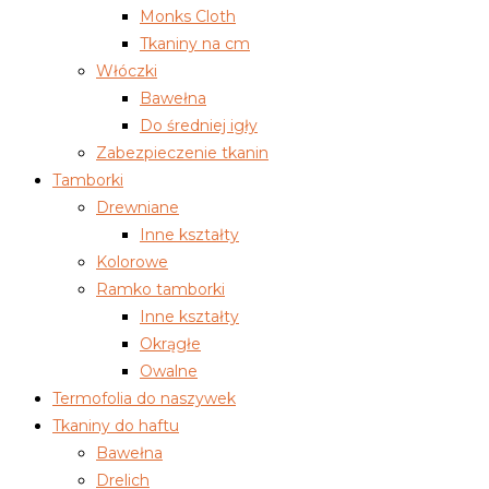
Monks Cloth
Tkaniny na cm
Włóczki
Bawełna
Do średniej igły
Zabezpieczenie tkanin
Tamborki
Drewniane
Inne kształty
Kolorowe
Ramko tamborki
Inne kształty
Okrągłe
Owalne
Termofolia do naszywek
Tkaniny do haftu
Bawełna
Drelich