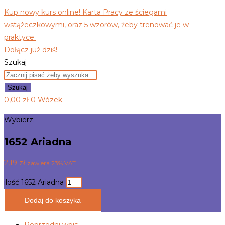
Kup nowy kurs online! Karta Pracy ze ściegami
wstążeczkowymi, oraz 5 wzorów, żeby trenować je w
praktyce.
Dołącz już dziś!
Szukaj
Szukaj
0,00
zł
0
Wózek
Wybierz:
1652 Ariadna
2,19
zł
zawiera 23% VAT
ilość 1652 Ariadna
Dodaj do koszyka