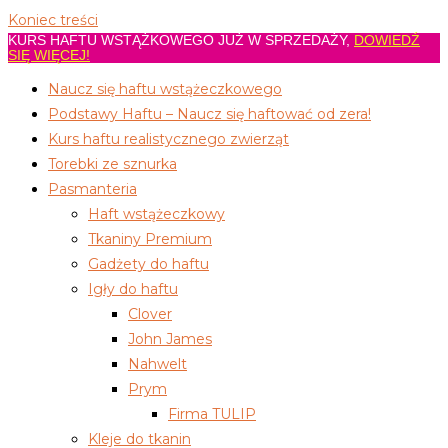
Koniec treści
KURS HAFTU WSTĄŻKOWEGO JUŻ W SPRZEDAŻY,
DOWIEDŹ
SIĘ WIĘCEJ!
Naucz się haftu wstążeczkowego
Podstawy Haftu – Naucz się haftować od zera!
Kurs haftu realistycznego zwierząt
Torebki ze sznurka
Pasmanteria
Haft wstążeczkowy
Tkaniny Premium
Gadżety do haftu
Igły do haftu
Clover
John James
Nahwelt
Prym
Firma TULIP
Kleje do tkanin