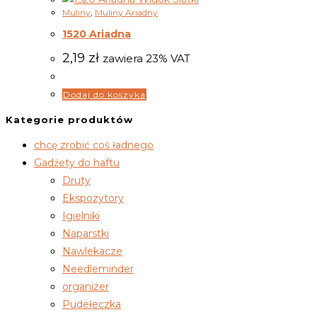
Muliny
,
Muliny Ariadny
1520 Ariadna
2,19
zł
zawiera 23% VAT
Dodaj do koszyka
Kategorie produktów
chcę zrobić coś ładnego
Gadżety do haftu
Druty
Ekspozytory
Igielniki
Naparstki
Nawlekacze
Needleminder
organizer
Pudełeczka