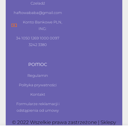
Czeladź
haftowababa@gmail.com
Konto Bankowe PLN,
ING:
34 1050 1269 1000 0097
3242 3380
POMOC
Regulamin
Polityka prywatności
Kontakt
Formularze reklamacji i
odstąpienia od umowy
© 2022 Wszelkie prawa zastrzeżone | Sklepy
internetowe
HashMagnet