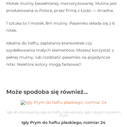
Motek muliny bawełnianej, merceryzowanej. Mulina jest
produkowana w Polsce, przez firmę z Łodzi — Ariadna.
1 sztuka to 1 motek, 8m muliny. Pasemko składa się z 6
nitek.
Idealna do haftu, zaplatania bransoletek czy
szydełkowania małych elementów. Możesz korzystać z
pełnej muliny, lub rozdzielić pasemko na pojedyncze
nitki. Niektóre kolory mogą farbować!
Może spodoba się również…
Igły do cieniowania
,
Igły do haftu
,
Igły karnety
,
Igły z dużym oczkiem
,
Prym
Igły Prym do haftu płaskiego, rozmiar 24