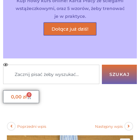
Kup nowy kurs online! Karta Pracy ze ściegami
wstążeczkowymi, oraz 5 wzorów, żeby trenować
je w praktyce.
Dołącz już dziś!
SZUKAJ
0
0,00
zł
Poprzedni wpis
Następny wpis