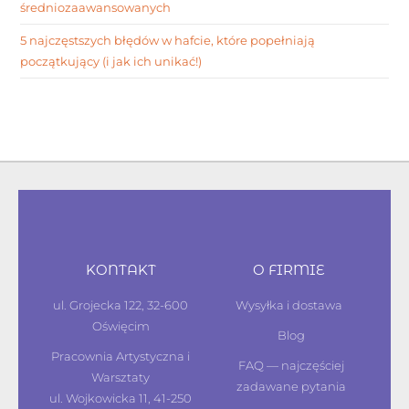
średniozaawansowanych
5 najczęstszych błędów w hafcie, które popełniają
początkujący (i jak ich unikać!)
KONTAKT
O FIRMIE
ul. Grojecka 122, 32-600
Wysyłka i dostawa
Oświęcim
Blog
Pracownia Artystyczna i
FAQ — najczęściej
Warsztaty
zadawane pytania
ul. Wojkowicka 11, 41-250