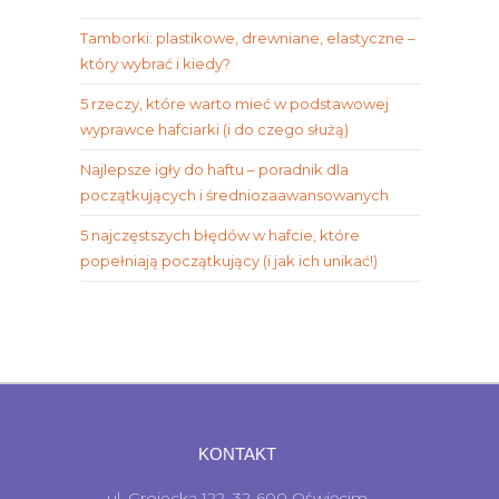
Tamborki: plastikowe, drewniane, elastyczne –
który wybrać i kiedy?
5 rzeczy, które warto mieć w podstawowej
wyprawce hafciarki (i do czego służą)
Najlepsze igły do haftu – poradnik dla
początkujących i średniozaawansowanych
5 najczęstszych błędów w hafcie, które
popełniają początkujący (i jak ich unikać!)
KONTAKT
ul. Grojecka 122, 32-600 Oświęcim