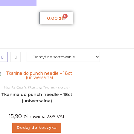
0
0,00
zł
Monks Cloth
,
Tkaniny
,
Tkaniny na cm
Tkanina do punch needle – 18ct
(uniwersalna)
15,90
zł
zawiera 23% VAT
Dodaj do koszyka