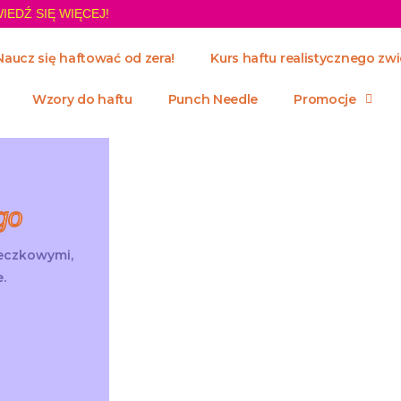
IEDŹ SIĘ WIĘCEJ!
Naucz się haftować od zera!
Kurs haftu realistycznego zwi
Wzory do haftu
Punch Needle
Promocje
go
żeczkowymi,
.