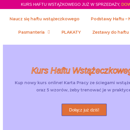
KURS HAFTU WSTĄŻKOWEGO JUŻ W SPRZEDAŻY,
DOW
Naucz się haftu wstążeczkowego
Podstawy Haftu – 
Pasmanteria
PLAKATY
Zestawy do haftu
Kurs Haftu Wstążeczkowe
Kup nowy kurs online! Karta Pracy ze ściegami wstą
oraz 5 wzorów, żeby trenować je w praktyce
Dołącz już dziś!