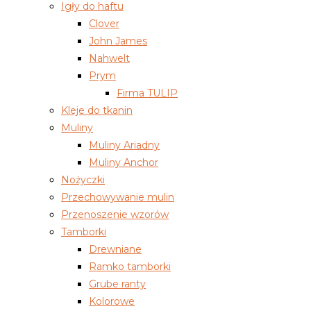
Igły do haftu
Clover
John James
Nahwelt
Prym
Firma TULIP
Kleje do tkanin
Muliny
Muliny Ariadny
Muliny Anchor
Nożyczki
Przechowywanie mulin
Przenoszenie wzorów
Tamborki
Drewniane
Ramko tamborki
Grube ranty
Kolorowe