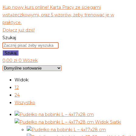
Kup nowy kurs online! Karta Pracy ze ściegami
wstążeczkowymi, oraz 5 wzorów, żeby trenować je w
praktyce.
Dołącz już dziś!
Szukaj
Szukaj
0,00
zł
0
Wózek
Widok:
12
24
Wszystko
Widok Siatki