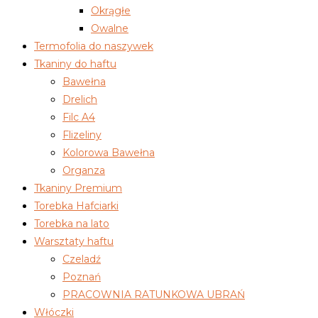
Okrągłe
Owalne
Termofolia do naszywek
Tkaniny do haftu
Bawełna
Drelich
Filc A4
Flizeliny
Kolorowa Bawełna
Organza
Tkaniny Premium
Torebka Hafciarki
Torebka na lato
Warsztaty haftu
Czeladź
Poznań
PRACOWNIA RATUNKOWA UBRAŃ
Włóczki