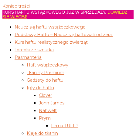
Koniec treści
KURS HAFTU WSTĄŻKOWEGO JUŻ W SPRZEDAŻY,
DOWIEDŹ
SIĘ WIĘCEJ!
Naucz się haftu wstążeczkowego
Podstawy Haftu – Naucz się haftować od zera!
Kurs haftu realistycznego zwierząt
Torebki ze sznurka
Pasmanteria
Haft wstążeczkowy
Tkaniny Premium
Gadżety do haftu
Igły do haftu
Clover
John James
Nahwelt
Prym
Firma TULIP
Kleje do tkanin