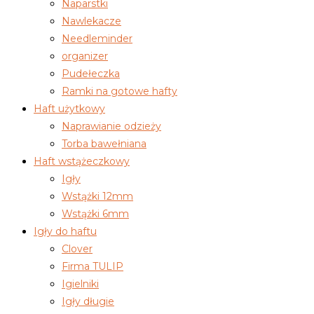
Naparstki
Nawlekacze
Needleminder
organizer
Pudełeczka
Ramki na gotowe hafty
Haft użytkowy
Naprawianie odzieży
Torba bawełniana
Haft wstążeczkowy
Igły
Wstążki 12mm
Wstążki 6mm
Igły do haftu
Clover
Firma TULIP
Igielniki
Igły długie