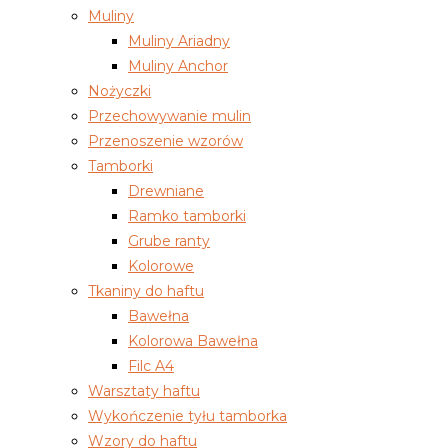
Muliny
Muliny Ariadny
Muliny Anchor
Nożyczki
Przechowywanie mulin
Przenoszenie wzorów
Tamborki
Drewniane
Ramko tamborki
Grube ranty
Kolorowe
Tkaniny do haftu
Bawełna
Kolorowa Bawełna
Filc A4
Warsztaty haftu
Wykończenie tyłu tamborka
Wzory do haftu