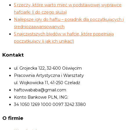
5 rzeczy, które warto mieć w podstawowej wyprawce
hafciarki (i do czego służą)
Najlepsze igły do haftu – poradnik dla początkujących i
średniozaawansowanych
5 najczęstszych błędów w hafcie, które popełniają
początkujący (i jak ich unikać!)
Kontakt
ul. Grojecka 122, 32-600 Oświęcim
Pracownia Artystyczna i Warsztaty
ul. Wojkowicka 11, 41-250 Czeladź
haftowababa@gmail.com
Konto Bankowe PLN, ING:
34 1050 1269 1000 0097 3242 3380
O firmie