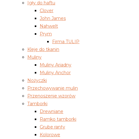
Igły do haftu
Clover
John James
Nahwelt
Prym
Firma TULIP
Kleje do tkanin
Muliny
Muliny Ariadny
Muliny Anchor
Nożyczki
Przechowywanie mulin
Przenoszenie wzorów
Tamborki
Drewniane
Ramko tamborki
Grube ranty
Kolorowe