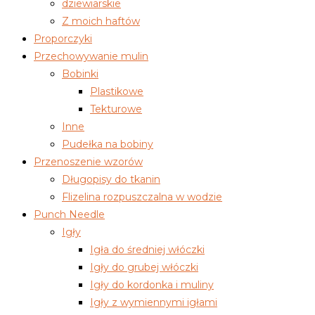
dziewiarskie
Z moich haftów
Proporczyki
Przechowywanie mulin
Bobinki
Plastikowe
Tekturowe
Inne
Pudełka na bobiny
Przenoszenie wzorów
Długopisy do tkanin
Flizelina rozpuszczalna w wodzie
Punch Needle
Igły
Igła do średniej włóczki
Igły do grubej włóczki
Igły do kordonka i muliny
Igły z wymiennymi igłami