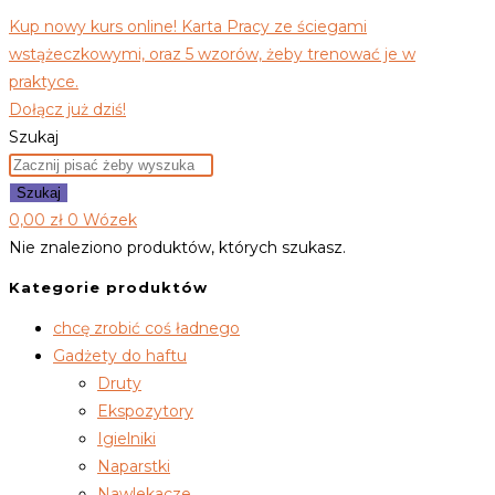
Kup nowy kurs online! Karta Pracy ze ściegami
wstążeczkowymi, oraz 5 wzorów, żeby trenować je w
praktyce.
Dołącz już dziś!
Szukaj
Szukaj
0,00
zł
0
Wózek
Nie znaleziono produktów, których szukasz.
Kategorie produktów
chcę zrobić coś ładnego
Gadżety do haftu
Druty
Ekspozytory
Igielniki
Naparstki
Nawlekacze