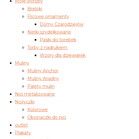
Moje wyroby
Breloki
Flicowe ornamenty
Domy Czarodziejów
Nerki szydełkowane
Paski do torebek
Torby z nadrukiem
Wzory dla dziewiarek
Muliny
Muliny Anchor
Muliny Ariadny
Palety mulin
Nici metalizowane
Nożyczki
Kolorowe
Obcinaczki do nici
outlet
Plakaty