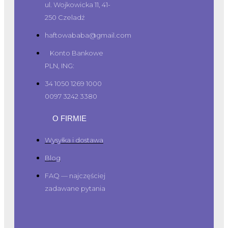
ul. Wojkowicka 11, 41-
250 Czeladź
haftowababa@gmail.com
Konto Bankowe
PLN, ING:
34 1050 1269 1000
0097 3242 3380
O FIRMIE
Wysyłka i dostawa
Blog
FAQ — najczęściej
zadawane pytania