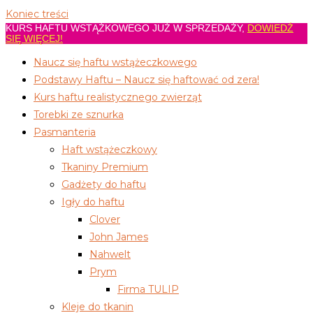
Koniec treści
KURS HAFTU WSTĄŻKOWEGO JUŻ W SPRZEDAŻY,
DOWIEDŹ
SIĘ WIĘCEJ!
Naucz się haftu wstążeczkowego
Podstawy Haftu – Naucz się haftować od zera!
Kurs haftu realistycznego zwierząt
Torebki ze sznurka
Pasmanteria
Haft wstążeczkowy
Tkaniny Premium
Gadżety do haftu
Igły do haftu
Clover
John James
Nahwelt
Prym
Firma TULIP
Kleje do tkanin