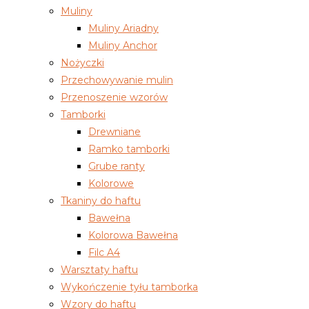
Muliny
Muliny Ariadny
Muliny Anchor
Nożyczki
Przechowywanie mulin
Przenoszenie wzorów
Tamborki
Drewniane
Ramko tamborki
Grube ranty
Kolorowe
Tkaniny do haftu
Bawełna
Kolorowa Bawełna
Filc A4
Warsztaty haftu
Wykończenie tyłu tamborka
Wzory do haftu