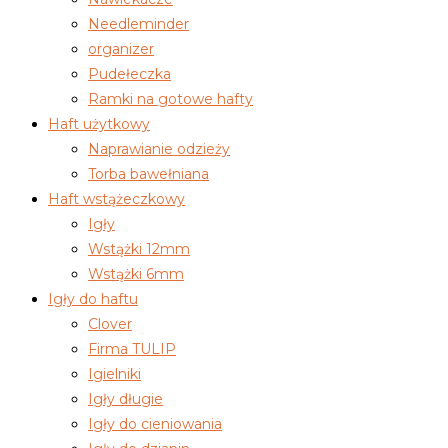
Needleminder
organizer
Pudełeczka
Ramki na gotowe hafty
Haft użytkowy
Naprawianie odzieży
Torba bawełniana
Haft wstążeczkowy
Igły
Wstążki 12mm
Wstążki 6mm
Igły do haftu
Clover
Firma TULIP
Igielniki
Igły długie
Igły do cieniowania