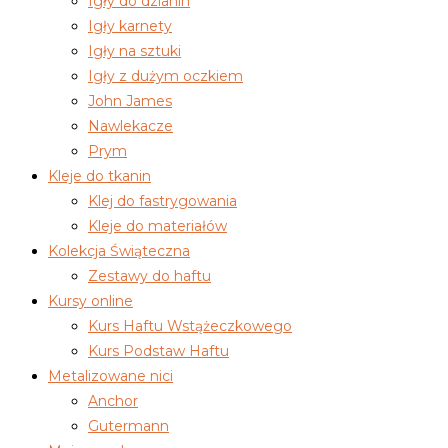
Igły do dzianin
Igły karnety
Igły na sztuki
Igły z dużym oczkiem
John James
Nawlekacze
Prym
Kleje do tkanin
Klej do fastrygowania
Kleje do materiałów
Kolekcja Świąteczna
Zestawy do haftu
Kursy online
Kurs Haftu Wstążeczkowego
Kurs Podstaw Haftu
Metalizowane nici
Anchor
Gutermann