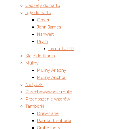
Gadżety do haftu
Igły do haftu
Clover
John James
Nahwelt
Prym
Firma TULIP
Kleje do tkanin
Muliny
Muliny Ariadny
Muliny Anchor
Nożyczki
Przechowywanie mulin
Przenoszenie wzorów
Tamborki
Drewniane
Ramko tamborki
Grube ranty