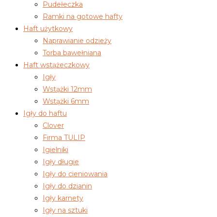
Pudełeczka
Ramki na gotowe hafty
Haft użytkowy
Naprawianie odzieży
Torba bawełniana
Haft wstążeczkowy
Igły
Wstążki 12mm
Wstążki 6mm
Igły do haftu
Clover
Firma TULIP
Igielniki
Igły długie
Igły do cieniowania
Igły do dzianin
Igły karnety
Igły na sztuki