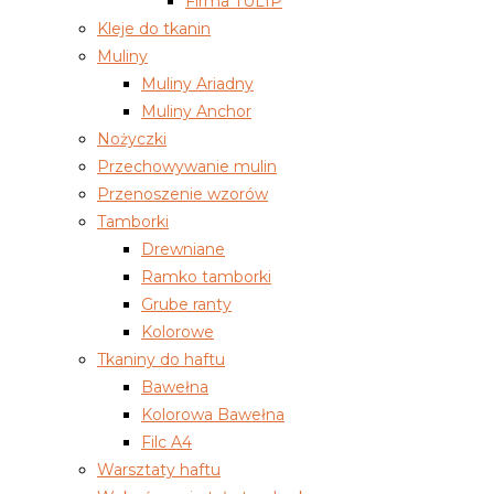
Firma TULIP
Kleje do tkanin
Muliny
Muliny Ariadny
Muliny Anchor
Nożyczki
Przechowywanie mulin
Przenoszenie wzorów
Tamborki
Drewniane
Ramko tamborki
Grube ranty
Kolorowe
Tkaniny do haftu
Bawełna
Kolorowa Bawełna
Filc A4
Warsztaty haftu