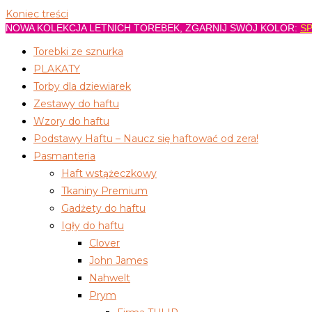
Koniec treści
NOWA KOLEKCJA LETNICH TOREBEK, ZGARNIJ SWÓJ KOLOR:
SP
Torebki ze sznurka
PLAKATY
Torby dla dziewiarek
Zestawy do haftu
Wzory do haftu
Podstawy Haftu – Naucz się haftować od zera!
Pasmanteria
Haft wstążeczkowy
Tkaniny Premium
Gadżety do haftu
Igły do haftu
Clover
John James
Nahwelt
Prym