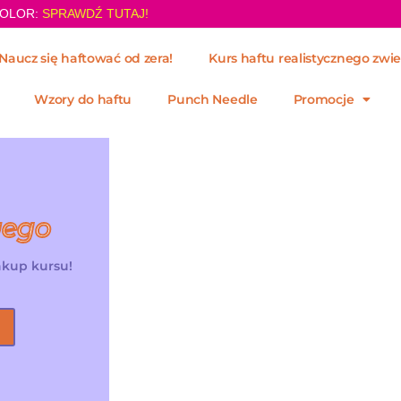
KOLOR:
SPRAWDŹ TUTAJ!
Naucz się haftować od zera!
Kurs haftu realistycznego zwie
Wzory do haftu
Punch Needle
Promocje
wego
zakup kursu!