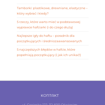
Tamborki: plastikowe, drewniane, elastyczne –
który wybrać i kiedy?
5 rzeczy, które warto mieć w podstawowej
wyprawce hafciarki (i do czego służą)
Najlepsze igły do haftu – poradnik dla
początkujących i średniozaawansowanych
5 najczęstszych błędów w hafcie, które
popełniają początkujący (i jak ich unikać!)
KONTAKT
ul. Grojecka 122, 32-600 Oświęcim