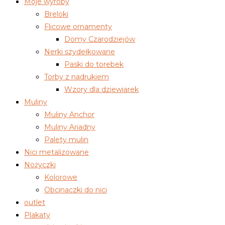
Moje wyroby
Breloki
Flicowe ornamenty
Domy Czarodziejów
Nerki szydełkowane
Paski do torebek
Torby z nadrukiem
Wzory dla dziewiarek
Muliny
Muliny Anchor
Muliny Ariadny
Palety mulin
Nici metalizowane
Nożyczki
Kolorowe
Obcinaczki do nici
outlet
Plakaty