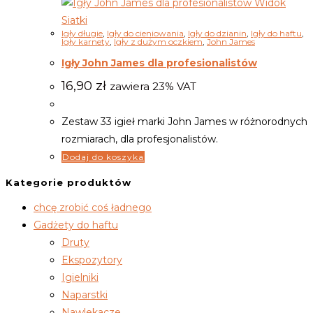
Widok
Siatki
Igły długie
,
Igły do cieniowania
,
Igły do dzianin
,
Igły do haftu
,
Igły karnety
,
Igły z dużym oczkiem
,
John James
Igły John James dla profesionalistów
16,90
zł
zawiera 23% VAT
Zestaw 33 igieł marki John James w różnorodnych
rozmiarach, dla profesjonalistów.
Dodaj do koszyka
Kategorie produktów
chcę zrobić coś ładnego
Gadżety do haftu
Druty
Ekspozytory
Igielniki
Naparstki
Nawlekacze