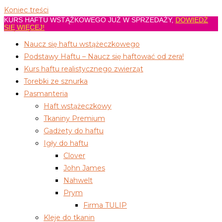
Koniec treści
KURS HAFTU WSTĄŻKOWEGO JUŻ W SPRZEDAŻY,
DOWIEDŹ
SIĘ WIĘCEJ!
Naucz się haftu wstążeczkowego
Podstawy Haftu – Naucz się haftować od zera!
Kurs haftu realistycznego zwierząt
Torebki ze sznurka
Pasmanteria
Haft wstążeczkowy
Tkaniny Premium
Gadżety do haftu
Igły do haftu
Clover
John James
Nahwelt
Prym
Firma TULIP
Kleje do tkanin