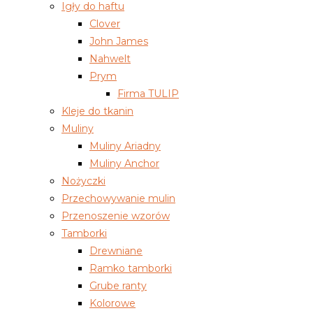
Igły do haftu
Clover
John James
Nahwelt
Prym
Firma TULIP
Kleje do tkanin
Muliny
Muliny Ariadny
Muliny Anchor
Nożyczki
Przechowywanie mulin
Przenoszenie wzorów
Tamborki
Drewniane
Ramko tamborki
Grube ranty
Kolorowe