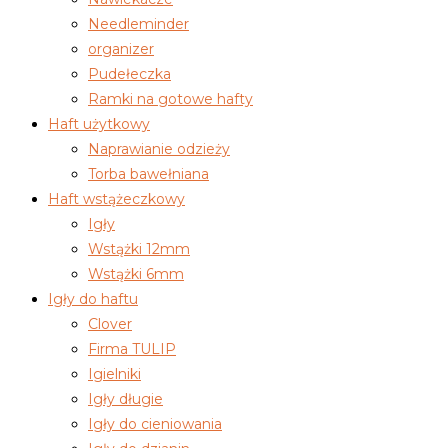
Needleminder
organizer
Pudełeczka
Ramki na gotowe hafty
Haft użytkowy
Naprawianie odzieży
Torba bawełniana
Haft wstążeczkowy
Igły
Wstążki 12mm
Wstążki 6mm
Igły do haftu
Clover
Firma TULIP
Igielniki
Igły długie
Igły do cieniowania