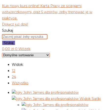
Kup nowy kurs online! Karta Pracy ze ściegami
wstążeczkowymi, oraz 5 wzorów, żeby trenować je w
praktyce.
Dołącz już dziś!
Szukaj
Szukaj
0,00
zł
0
Wózek
Widok:
12
24
Wszystko
Widok Siatki