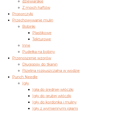
dziewiarskie
Z moich haftów
Proporczyki
Przechowywanie mulin
Bobinki
Plastikowe
Tekturowe
Inne
Pudełka na bobiny
Przenoszenie wzorów
Długopisy do tkanin
Flizelina rozpuszczalna w wodzie
Punch Needle
Igły
Igła do średniej włóczki
Igły do grubej włóczki
Igły do kordonka i muliny
Igły z wymiennymi igłami