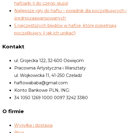
hafciarki (i do czego służą)
Najlepsze igły do haftu – poradnik dla początkujących i
średniozaawansowanych
5 najczęstszych błędów w hafcie, które popełniają
początkujący (i jak ich unikać!)
Kontakt
ul. Grojecka 122, 32-600 Oświęcim
Pracownia Artystyczna i Warsztaty
ul. Wojkowicka 11, 41-250 Czeladź
haftowababa@gmail.com
Konto Bankowe PLN, ING:
34 1050 1269 1000 0097 3242 3380
O firmie
Wysyłka i dostawa
Blog