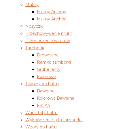
Muliny
Muliny Ariadny
Muliny Anchor
Nożyczki
Przechowywanie mulin
Przenoszenie wzorów
Tamborki
Drewniane
Ramko tamborki
Grube ranty
Kolorowe
Tkaniny do haftu
Bawełna
Kolorowa Bawełna
Filc A4
Warsztaty haftu
Wykończenie tyłu tamborka
Wzory do haftu