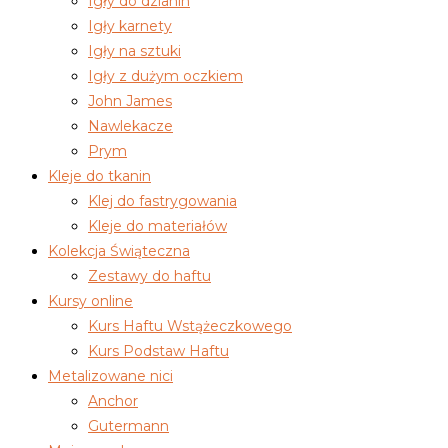
Igły do dzianin
Igły karnety
Igły na sztuki
Igły z dużym oczkiem
John James
Nawlekacze
Prym
Kleje do tkanin
Klej do fastrygowania
Kleje do materiałów
Kolekcja Świąteczna
Zestawy do haftu
Kursy online
Kurs Haftu Wstążeczkowego
Kurs Podstaw Haftu
Metalizowane nici
Anchor
Gutermann