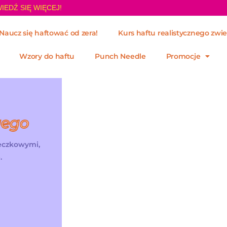
IEDŹ SIĘ WIĘCEJ!
Naucz się haftować od zera!
Kurs haftu realistycznego zwie
Wzory do haftu
Punch Needle
Promocje
wego
żeczkowymi,
.