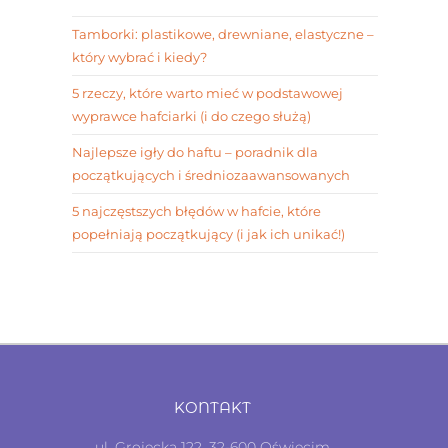
Tamborki: plastikowe, drewniane, elastyczne –
który wybrać i kiedy?
5 rzeczy, które warto mieć w podstawowej
wyprawce hafciarki (i do czego służą)
Najlepsze igły do haftu – poradnik dla
początkujących i średniozaawansowanych
5 najczęstszych błędów w hafcie, które
popełniają początkujący (i jak ich unikać!)
KONTAKT
ul. Grojecka 122, 32-600 Oświęcim