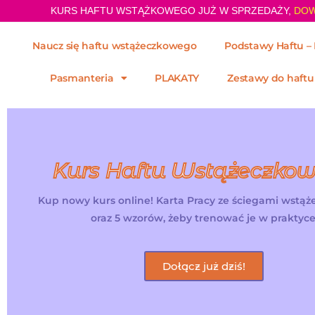
KURS HAFTU WSTĄŻKOWEGO JUŻ W SPRZEDAŻY,
DOW
Naucz się haftu wstążeczkowego
Podstawy Haftu – 
Pasmanteria
PLAKATY
Zestawy do haftu
Kurs Haftu Wstążeczko
Kup nowy kurs online! Karta Pracy ze ściegami wstą
oraz 5 wzorów, żeby trenować je w praktyce
Dołącz już dziś!