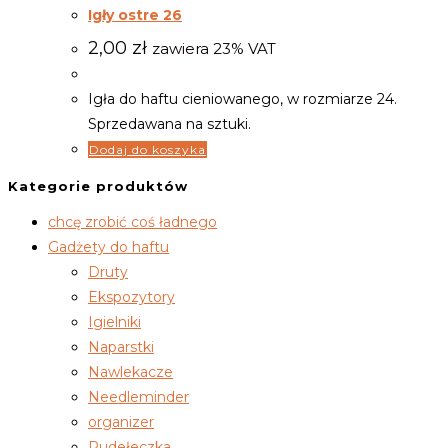
Igły ostre 26
2,00
zł
zawiera 23% VAT
Igła do haftu cieniowanego, w rozmiarze 24.
Sprzedawana na sztuki.
Dodaj do koszyka
Kategorie produktów
chcę zrobić coś ładnego
Gadżety do haftu
Druty
Ekspozytory
Igielniki
Naparstki
Nawlekacze
Needleminder
organizer
Pudełeczka