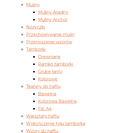
Muliny
Muliny Ariadny
Muliny Anchor
Nożyczki
Przechowywanie mulin
Przenoszenie wzorów
Tamborki
Drewniane
Ramko tamborki
Grube ranty
Kolorowe
Tkaniny do haftu
Bawełna
Kolorowa Bawełna
Filc A4
Warsztaty haftu
Wykończenie tyłu tamborka
Wzory do haftu