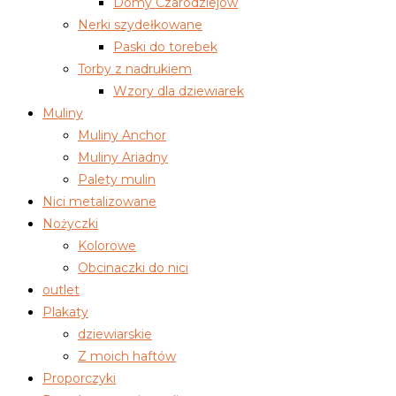
Domy Czarodziejów
Nerki szydełkowane
Paski do torebek
Torby z nadrukiem
Wzory dla dziewiarek
Muliny
Muliny Anchor
Muliny Ariadny
Palety mulin
Nici metalizowane
Nożyczki
Kolorowe
Obcinaczki do nici
outlet
Plakaty
dziewiarskie
Z moich haftów
Proporczyki