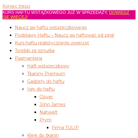
Koniec treści
KURS HAFTU WSTĄŻKOWEGO JUŻ W SPRZEDAŻY,
DOWIEDŹ
SIĘ WIĘCEJ!
Naucz się haftu wstążeczkowego
Podstawy Haftu – Naucz się haftować od zera!
Kurs haftu realistycznego zwierząt
Torebki ze sznurka
Pasmanteria
Haft wstążeczkowy
Tkaniny Premium
Gadżety do haftu
Igły do haftu
Clover
John James
Nahwelt
Prym
Firma TULIP
Kleje do tkanin