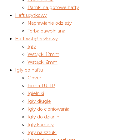
Ramki na gotowe hafty
Haft użytkowy
Naprawianie odzieży
Torba bawełniana
Haft wstążeczkowy
Igły
Wstążki 12mm
Wstążki 6mm
Igły do haftu
Clover
Firma TULIP
Igielniki
Igły długie
Igły do cieniowania
Igły do dzianin
Igły karnety
Igły na sztuki