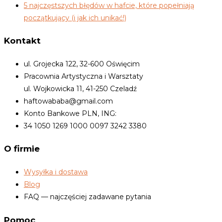
5 najczęstszych błędów w hafcie, które popełniają
początkujący (i jak ich unikać!)
Kontakt
ul. Grojecka 122, 32-600 Oświęcim
Pracownia Artystyczna i Warsztaty
ul. Wojkowicka 11, 41-250 Czeladź
haftowababa@gmail.com
Konto Bankowe PLN, ING:
34 1050 1269 1000 0097 3242 3380
O firmie
Wysyłka i dostawa
Blog
FAQ — najczęściej zadawane pytania
Pomoc