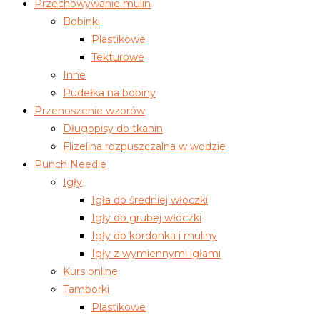
Przechowywanie mulin
Bobinki
Plastikowe
Tekturowe
Inne
Pudełka na bobiny
Przenoszenie wzorów
Długopisy do tkanin
Flizelina rozpuszczalna w wodzie
Punch Needle
Igły
Igła do średniej włóczki
Igły do grubej włóczki
Igły do kordonka i muliny
Igły z wymiennymi igłami
Kurs online
Tamborki
Plastikowe