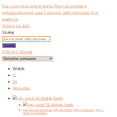
Kup nowy kurs online! Karta Pracy ze ściegami
wstążeczkowymi, oraz 5 wzorów, żeby trenować je w
praktyce.
Dołącz już dziś!
Szukaj
Szukaj
0,00
zł
0
Wózek
Widok:
12
24
Wszystko
Widok Siatki
Widok Siatki
Igły do cieniowania
,
Igły do haftu
,
Igły na sztuki
,
Igły z
dużym oczkiem