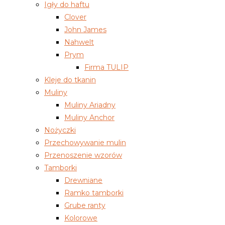
Igły do haftu
Clover
John James
Nahwelt
Prym
Firma TULIP
Kleje do tkanin
Muliny
Muliny Ariadny
Muliny Anchor
Nożyczki
Przechowywanie mulin
Przenoszenie wzorów
Tamborki
Drewniane
Ramko tamborki
Grube ranty
Kolorowe