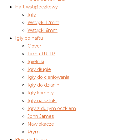
Haft wstążeczkowy
Igły
Wstążki 12mm
Wstążki 6mm
Igły do haftu
Clover
Firma TULIP
Igielniki
Igły długie
Igły do cieniowania
Igły do dzianin
Igły karnety
Igły na sztuki
Igły z dużym oczkiem
John James
Nawlekacze
Prym
Kleje do tkanin