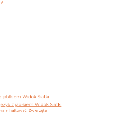
u!
Widok Siatki
Widok Siatki
nam haftować
,
Zwierzęta