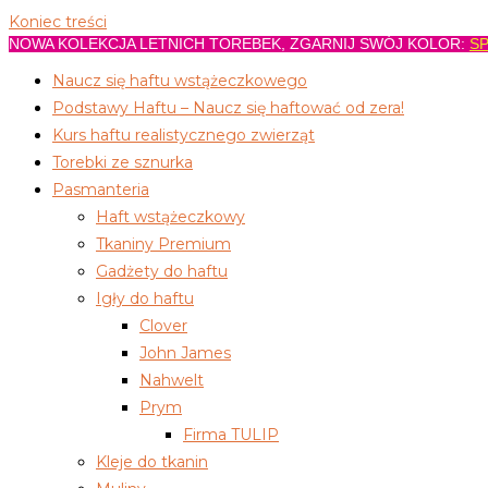
Koniec treści
NOWA KOLEKCJA LETNICH TOREBEK, ZGARNIJ SWÓJ KOLOR:
SP
Naucz się haftu wstążeczkowego
Podstawy Haftu – Naucz się haftować od zera!
Kurs haftu realistycznego zwierząt
Torebki ze sznurka
Pasmanteria
Haft wstążeczkowy
Tkaniny Premium
Gadżety do haftu
Igły do haftu
Clover
John James
Nahwelt
Prym
Firma TULIP
Kleje do tkanin