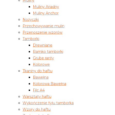
Muliny
Muliny Ariadny
Muliny Anchor
Nożyczki
Przechowywanie mulin
Przenoszenie wzorów
Tamborki
Drewniane
Ramko tamborki
Grube ranty
Kolorowe
Tkaniny do haftu
Bawełna
Kolorowa Bawełna
Filc A4
Warsztaty haftu
Wykończenie tyłu tamborka
Wzory do haftu