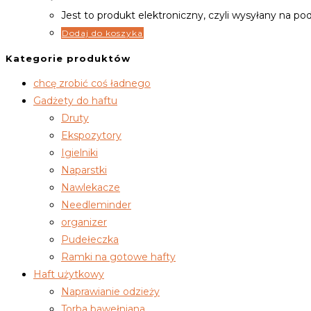
Jest to produkt elektroniczny, czyli wysyłany na po
Dodaj do koszyka
Kategorie produktów
chcę zrobić coś ładnego
Gadżety do haftu
Druty
Ekspozytory
Igielniki
Naparstki
Nawlekacze
Needleminder
organizer
Pudełeczka
Ramki na gotowe hafty
Haft użytkowy
Naprawianie odzieży
Torba bawełniana