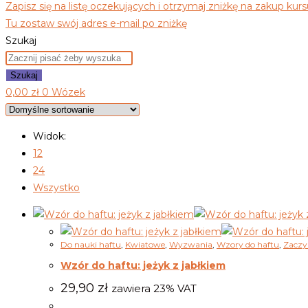
Zapisz się na listę oczekujących i otrzymaj zniżkę na zakup kurs
Tu zostaw swój adres e-mail po zniżkę
Szukaj
Szukaj
0,00
zł
0
Wózek
Widok:
12
24
Wszystko
Do nauki haftu
,
Kwiatowe
,
Wyzwania
,
Wzory do haftu
,
Zaczy
Wzór do haftu: jeżyk z jabłkiem
29,90
zł
zawiera 23% VAT