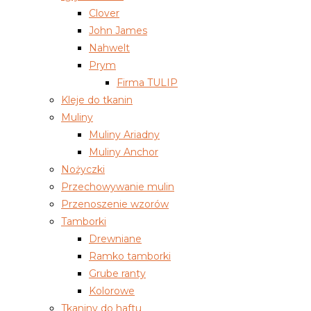
Clover
John James
Nahwelt
Prym
Firma TULIP
Kleje do tkanin
Muliny
Muliny Ariadny
Muliny Anchor
Nożyczki
Przechowywanie mulin
Przenoszenie wzorów
Tamborki
Drewniane
Ramko tamborki
Grube ranty
Kolorowe
Tkaniny do haftu