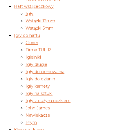
Haft wstążeczkowy
Igły
Wstążki 12mm
Wstążki 6mm
Igły do haftu
Clover
Firma TULIP
Igielniki
Igły długie
Igły do cieniowania
Igły do dzianin
Igły karnety
Igły na sztuki
Igły z dużym oczkiem
John James
Nawlekacze
Prym
Kleje do tkanin