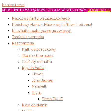
Koniec treści
KURS HAFTU WSTĄŻKOWEGO JUŻ W SPRZEDAŻY,
DOWIEDŹ SIĘ
Naucz się haftu wstążeczkowego
Podstawy Haftu – Naucz się haftować od zera!
Kurs haftu realistycznego zwierząt
Torebki ze sznurka
Pasmanteria
Haft wstążeczkowy
Tkaniny Premium
Gadżety do haftu
Igły do haftu
Clover
John James
Nahwelt
Prym
Firma TULIP
Kleje do tkanin