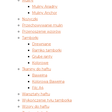
Muliny
Muliny Ariadny
Muliny Anchor
Nożyczki
Przechowywanie mulin
Przenoszenie wzorów
Tamborki
Drewniane
Ramko tamborki
Grube ranty
Kolorowe
Tkaniny do haftu
Bawełna
Kolorowa Bawełna
Filc A4
Warsztaty haftu
Wykończenie tyłu tamborka
Wzory do haftu