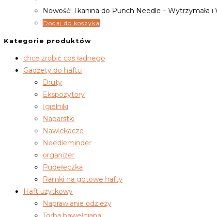
Nowość! Tkanina do Punch Needle – Wytrzymała i
Dodaj do koszyka
Kategorie produktów
chcę zrobić coś ładnego
Gadżety do haftu
Druty
Ekspozytory
Igielniki
Naparstki
Nawlekacze
Needleminder
organizer
Pudełeczka
Ramki na gotowe hafty
Haft użytkowy
Naprawianie odzieży
Torba bawełniana