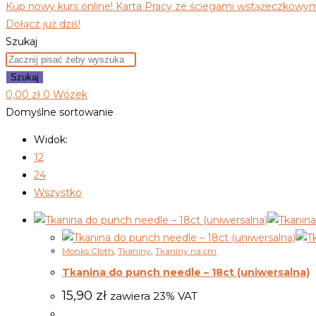
Kup nowy kurs online! Karta Pracy ze ściegami wstążeczkowymi
Dołącz już dziś!
Szukaj
Szukaj
0,00
zł
0
Wózek
Domyślne sortowanie
Widok:
12
24
Wszystko
Monks Cloth
,
Tkaniny
,
Tkaniny na cm
Tkanina do punch needle – 18ct (uniwersalna)
15,90
zł
zawiera 23% VAT