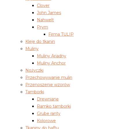
Clover
John James
Nahwelt
Prym
Firma TULIP
Kleje do tkanin
Muliny
Muliny Ariadny
Muliny Anchor
Nożyczki
Przechowywanie mulin
Przenoszenie wzorów
Tamborki
Drewniane
Ramko tamborki
Grube ranty
Kolorowe
Tkaniny do haftu