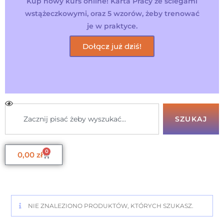
Kup nowy kurs online! Karta Pracy ze ściegami
wstążeczkowymi, oraz 5 wzorów, żeby trenować
je w praktyce.
Dołącz już dziś!
SZUKAJ
0
0,00
zł
NIE ZNALEZIONO PRODUKTÓW, KTÓRYCH SZUKASZ.