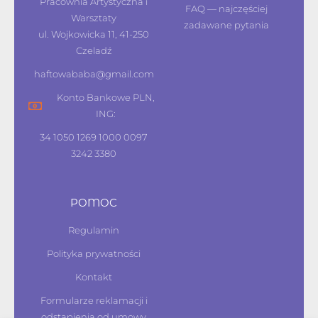
Pracownia Artystyczna i
FAQ — najczęściej
Warsztaty
zadawane pytania
ul. Wojkowicka 11, 41-250
Czeladź
haftowababa@gmail.com
Konto Bankowe PLN,
ING:
34 1050 1269 1000 0097
3242 3380
POMOC
Regulamin
Polityka prywatności
Kontakt
Formularze reklamacji i
odstąpienia od umowy