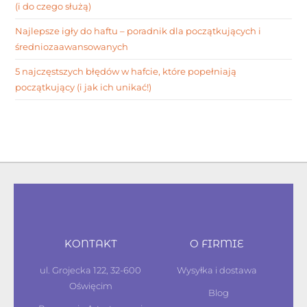
(i do czego służą)
Najlepsze igły do haftu – poradnik dla początkujących i
średniozaawansowanych
5 najczęstszych błędów w hafcie, które popełniają
początkujący (i jak ich unikać!)
KONTAKT
O FIRMIE
ul. Grojecka 122, 32-600
Wysyłka i dostawa
Oświęcim
Blog