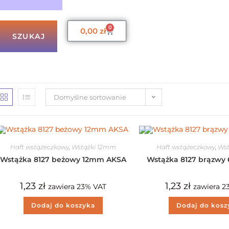
0
0,00
zł
SZUKAJ
Domyślne sortowanie
Haft wstążeczkowy
,
Wstążki 12mm
Haft wstążeczkowy
,
Ws
Wstążka 8127 beżowy 12mm AKSA
Wstążka 8127 brązw
1,23
zł
1,23
zł
zawiera 23% VAT
zawiera 2
Dodaj do koszyka
Dodaj do kosz