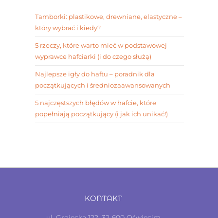
Tamborki: plastikowe, drewniane, elastyczne –
który wybrać i kiedy?
5 rzeczy, które warto mieć w podstawowej
wyprawce hafciarki (i do czego służą)
Najlepsze igły do haftu – poradnik dla
początkujących i średniozaawansowanych
5 najczęstszych błędów w hafcie, które
popełniają początkujący (i jak ich unikać!)
KONTAKT
ul. Grojecka 122, 32-600 Oświęcim