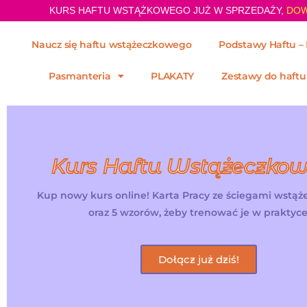
KURS HAFTU WSTĄŻKOWEGO JUŻ W SPRZEDAŻY,
DOW
Naucz się haftu wstążeczkowego
Podstawy Haftu – 
Pasmanteria
PLAKATY
Zestawy do haftu
Kurs Haftu Wstążeczko
Kup nowy kurs online! Karta Pracy ze ściegami wstą
oraz 5 wzorów, żeby trenować je w praktyce
Dołącz już dziś!