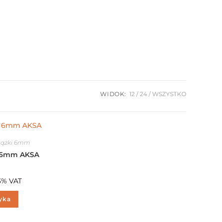
WIDOK:
12
24
WSZYSTKO
tążki 6mm
y 6mm AKSA
3% VAT
yka