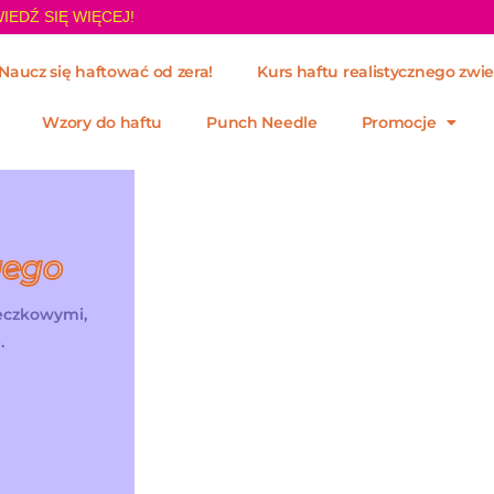
IEDŹ SIĘ WIĘCEJ!
Naucz się haftować od zera!
Kurs haftu realistycznego zwie
Wzory do haftu
Punch Needle
Promocje
wego
żeczkowymi,
.