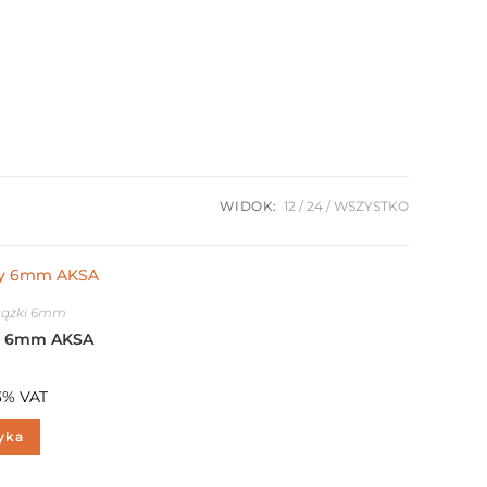
WIDOK:
12
24
WSZYSTKO
tążki 6mm
wy 6mm AKSA
3% VAT
yka