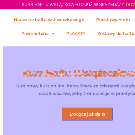
KURS HAFTU WSTĄŻKOWEGO JUŻ W SPRZEDAŻY,
DOW
Naucz się haftu wstążeczkowego
Podstawy Haftu – 
Pasmanteria
PLAKATY
Zestawy do haftu
Kurs Haftu Wstążeczko
Kup nowy kurs online! Karta Pracy ze ściegami wstą
oraz 5 wzorów, żeby trenować je w praktyce
Dołącz już dziś!