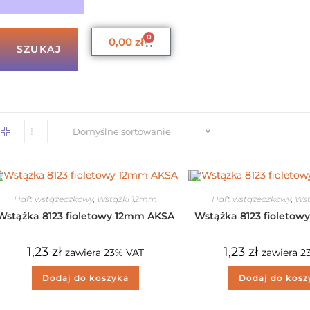
0
0,00
zł
SZUKAJ
Domyślne sortowanie
Haft wstążeczkowy
,
Wstążki 12mm
Haft wstążeczkowy
,
Ws
Wstążka 8123 fioletowy 12mm AKSA
Wstążka 8123 fioleto
1,23
zł
1,23
zł
zawiera 23% VAT
zawiera 2
Dodaj do koszyka
Dodaj do kosz