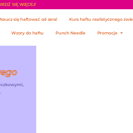
IEDŹ SIĘ WIĘCEJ!
Naucz się haftować od zera!
Kurs haftu realistycznego zwie
Wzory do haftu
Punch Needle
Promocje
wego
żeczkowymi,
.