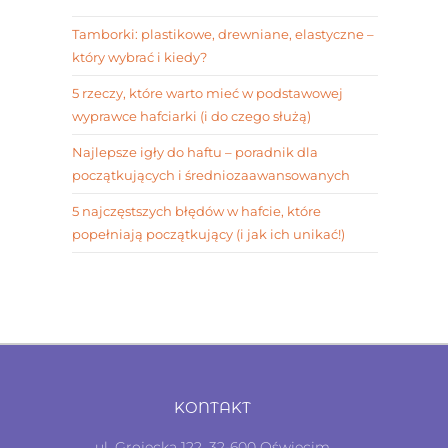
Tamborki: plastikowe, drewniane, elastyczne –
który wybrać i kiedy?
5 rzeczy, które warto mieć w podstawowej
wyprawce hafciarki (i do czego służą)
Najlepsze igły do haftu – poradnik dla
początkujących i średniozaawansowanych
5 najczęstszych błędów w hafcie, które
popełniają początkujący (i jak ich unikać!)
KONTAKT
ul. Grojecka 122, 32-600 Oświęcim