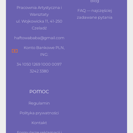
Blog
Pracownia Artystyczna i
FAQ — najczęściej
Warsztaty
zadawane pytania
ul. Wojkowicka 11, 41-250
Czeladź
haftowababa@gmail.com
Konto Bankowe PLN,
ING:
34 1050 1269 1000 0097
3242 3380
POMOC
Regulamin
Polityka prywatności
Kontakt
Formularze reklamacji i