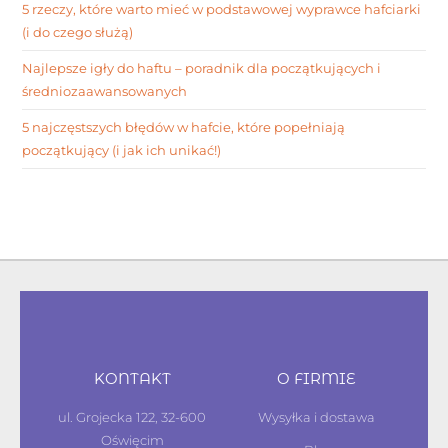
5 rzeczy, które warto mieć w podstawowej wyprawce hafciarki
(i do czego służą)
Najlepsze igły do haftu – poradnik dla początkujących i
średniozaawansowanych
5 najczęstszych błędów w hafcie, które popełniają
początkujący (i jak ich unikać!)
KONTAKT
O FIRMIE
ul. Grojecka 122, 32-600
Wysyłka i dostawa
Oświęcim