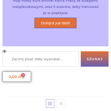
Kup nowy kurs online! Karta Pracy ze ściegami
wstążeczkowymi, oraz 5 wzorów, żeby trenować
je w praktyce.
Dołącz już dziś!
SZUKAJ
0
0,00
zł