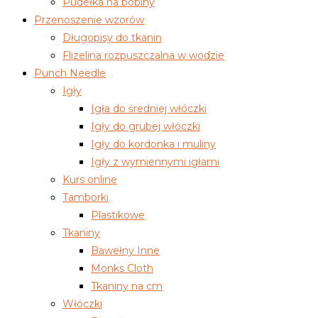
Pudełka na bobiny
Przenoszenie wzorów
Długopisy do tkanin
Flizelina rozpuszczalna w wodzie
Punch Needle
Igły
Igła do średniej włóczki
Igły do grubej włóczki
Igły do kordonka i muliny
Igły z wymiennymi igłami
Kurs online
Tamborki
Plastikowe
Tkaniny
Bawełny Inne
Monks Cloth
Tkaniny na cm
Włóczki