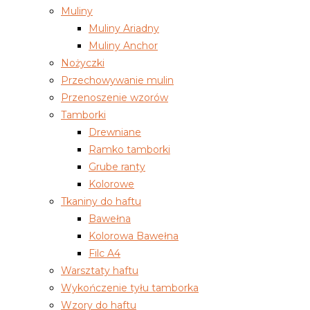
Muliny
Muliny Ariadny
Muliny Anchor
Nożyczki
Przechowywanie mulin
Przenoszenie wzorów
Tamborki
Drewniane
Ramko tamborki
Grube ranty
Kolorowe
Tkaniny do haftu
Bawełna
Kolorowa Bawełna
Filc A4
Warsztaty haftu
Wykończenie tyłu tamborka
Wzory do haftu