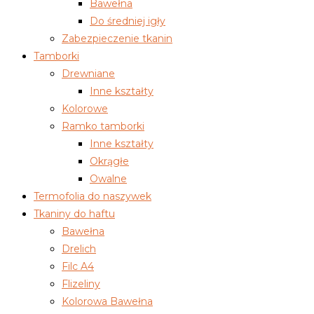
Bawełna
Do średniej igły
Zabezpieczenie tkanin
Tamborki
Drewniane
Inne kształty
Kolorowe
Ramko tamborki
Inne kształty
Okrągłe
Owalne
Termofolia do naszywek
Tkaniny do haftu
Bawełna
Drelich
Filc A4
Flizeliny
Kolorowa Bawełna