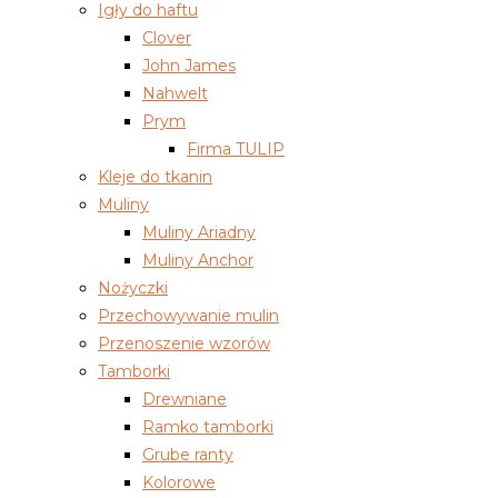
Igły do haftu
Clover
John James
Nahwelt
Prym
Firma TULIP
Kleje do tkanin
Muliny
Muliny Ariadny
Muliny Anchor
Nożyczki
Przechowywanie mulin
Przenoszenie wzorów
Tamborki
Drewniane
Ramko tamborki
Grube ranty
Kolorowe