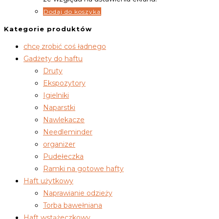
Dodaj do koszyka
Kategorie produktów
chcę zrobić coś ładnego
Gadżety do haftu
Druty
Ekspozytory
Igielniki
Naparstki
Nawlekacze
Needleminder
organizer
Pudełeczka
Ramki na gotowe hafty
Haft użytkowy
Naprawianie odzieży
Torba bawełniana
Haft wstążeczkowy