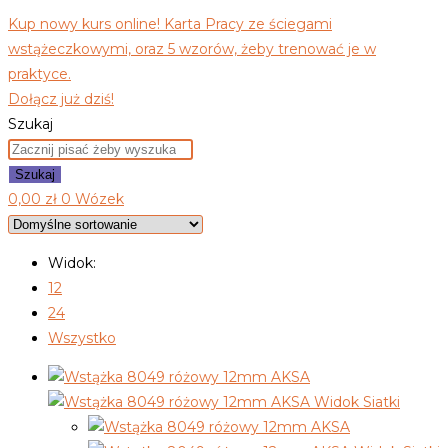
Kup nowy kurs online! Karta Pracy ze ściegami
wstążeczkowymi, oraz 5 wzorów, żeby trenować je w
praktyce.
Dołącz już dziś!
Szukaj
Szukaj
0,00
zł
0
Wózek
Widok:
12
24
Wszystko
Widok Siatki