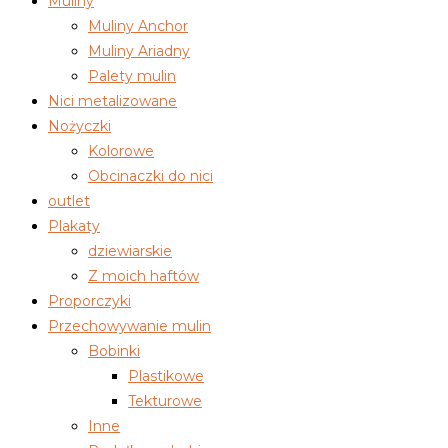
Muliny
Muliny Anchor
Muliny Ariadny
Palety mulin
Nici metalizowane
Nożyczki
Kolorowe
Obcinaczki do nici
outlet
Plakaty
dziewiarskie
Z moich haftów
Proporczyki
Przechowywanie mulin
Bobinki
Plastikowe
Tekturowe
Inne