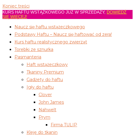
Koniec treści
KURS HAFTU WSTĄŻKOWEGO JUŻ W SPRZEDAŻY,
DOWIEDŹ
SIĘ WIĘCEJ!
Naucz się haftu wstążeczkowego
Podstawy Haftu – Naucz się haftować od zera!
Kurs haftu realistycznego zwierząt
Torebki ze sznurka
Pasmanteria
Haft wstążeczkowy
Tkaniny Premium
Gadżety do haftu
Igły do haftu
Clover
John James
Nahwelt
Prym
Firma TULIP
Kleje do tkanin