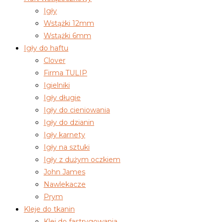
Igły
Wstążki 12mm
Wstążki 6mm
Igły do haftu
Clover
Firma TULIP
Igielniki
Igły długie
Igły do cieniowania
Igły do dzianin
Igły karnety
Igły na sztuki
Igły z dużym oczkiem
John James
Nawlekacze
Prym
Kleje do tkanin
Klej do fastrygowania