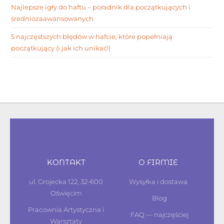
Najlepsze igły do haftu – poradnik dla początkujących i
średniozaawansowanych
5 najczęstszych błędów w hafcie, które popełniają
początkujący (i jak ich unikać!)
KONTAKT
O FIRMIE
ul. Grojecka 122, 32-600
Wysyłka i dostawa
Oświęcim
Blog
Pracownia Artystyczna i
FAQ — najczęściej
Warsztaty