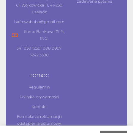
zadawane pytania
ul. Wojkowicka 11, 41-250
Czeladź
haftowababa@gmail.com
Konto Bankowe PLN,
ING:
34 1050 1269 1000 0097
3242 3380
POMOC
Regulamin
Polityka prywatności
Kontakt
Formularze reklamacji i
odstąpienia od umowy