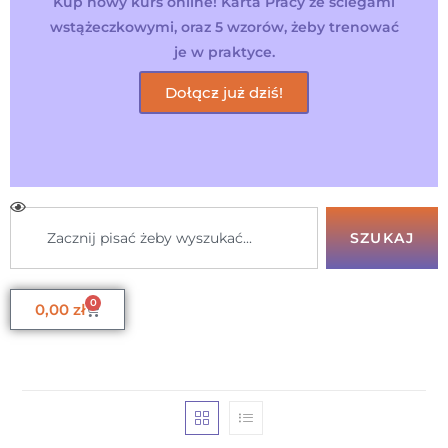
Kup nowy kurs online! Karta Pracy ze ściegami
wstążeczkowymi, oraz 5 wzorów, żeby trenować
je w praktyce.
Dołącz już dziś!
SZUKAJ
0
0,00
zł