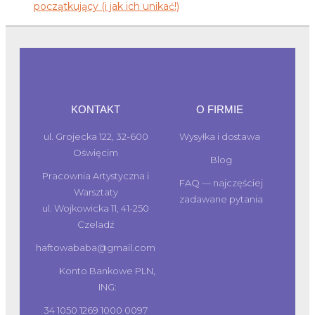
początkujący (i jak ich unikać!)
KONTAKT
O FIRMIE
ul. Grojecka 122, 32-600
Wysyłka i dostawa
Oświęcim
Blog
Pracownia Artystyczna i
FAQ — najczęściej
Warsztaty
zadawane pytania
ul. Wojkowicka 11, 41-250
Czeladź
haftowababa@gmail.com
Konto Bankowe PLN,
ING:
34 1050 1269 1000 0097