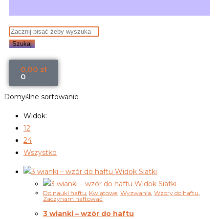
Szukaj
0,00
zł
0
Domyślne sortowanie
Widok:
12
24
Wszystko
Widok Siatki
Widok Siatki
Do nauki haftu
,
Kwiatowe
,
Wyzwania
,
Wzory do haftu
,
Zaczynam haftować
3 wianki – wzór do haftu