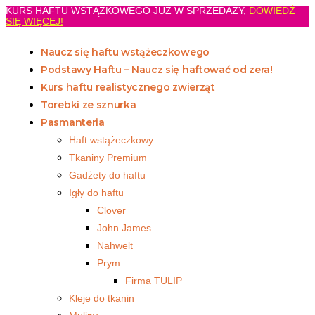
KURS HAFTU WSTĄŻKOWEGO JUŻ W SPRZEDAŻY,
DOWIEDŹ
SIĘ WIĘCEJ!
Naucz się haftu wstążeczkowego
Podstawy Haftu – Naucz się haftować od zera!
Kurs haftu realistycznego zwierząt
Torebki ze sznurka
Pasmanteria
Haft wstążeczkowy
Tkaniny Premium
Gadżety do haftu
Igły do haftu
Clover
John James
Nahwelt
Prym
Firma TULIP
Kleje do tkanin