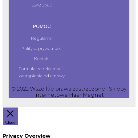
3242 3380
POMOC
Regulamin
Polityka prywatności
Kontakt
Formularze reklamacji i
odstąpienia od umowy
© 2022 Wszelkie prawa zastrzeżone | Sklepy
internetowe
HashMagnet
Close
Privacy Overview