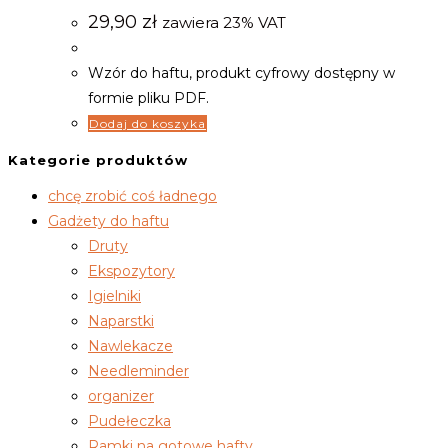
29,90
zł
zawiera 23% VAT
Wzór do haftu, produkt cyfrowy dostępny w
formie pliku PDF.
Dodaj do koszyka
Kategorie produktów
chcę zrobić coś ładnego
Gadżety do haftu
Druty
Ekspozytory
Igielniki
Naparstki
Nawlekacze
Needleminder
organizer
Pudełeczka
Ramki na gotowe hafty