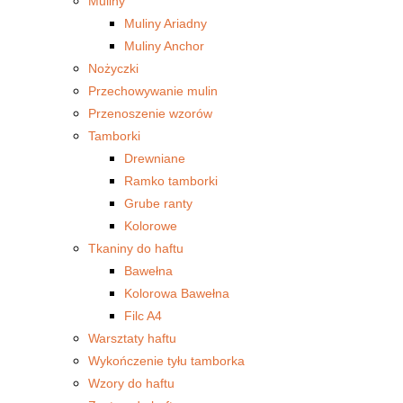
Muliny
Muliny Ariadny
Muliny Anchor
Nożyczki
Przechowywanie mulin
Przenoszenie wzorów
Tamborki
Drewniane
Ramko tamborki
Grube ranty
Kolorowe
Tkaniny do haftu
Bawełna
Kolorowa Bawełna
Filc A4
Warsztaty haftu
Wykończenie tyłu tamborka
Wzory do haftu