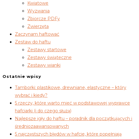
Kwiatowe
Wyzwania
Zbiorcze PDFy
Zwierzęta
Zaczynam haftować
Zestaw do haftu
Zestawy startowe
Zestawy świąteczne
Zestawy wianki
Ostatnie wpisy
Tamborki: plastikowe, drewniane, elastyczne – który
wybrać i kiedy?
5 rzeczy, które warto mieć w podstawowej wyprawce
hafciarki (i do czego służą)
Najlepsze igły do haftu – poradnik dla początkujących i
średniozaawansowanych
5 najczęstszych błędów w hafcie, które popełniają