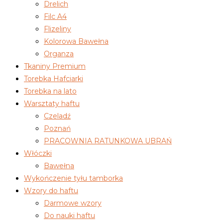
Drelich
Filc A4
Flizeliny
Kolorowa Bawełna
Organza
Tkaniny Premium
Torebka Hafciarki
Torebka na lato
Warsztaty haftu
Czeladź
Poznań
PRACOWNIA RATUNKOWA UBRAŃ
Włóczki
Bawełna
Wykończenie tyłu tamborka
Wzory do haftu
Darmowe wzory
Do nauki haftu