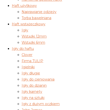
Haft użytkowy
Naprawianie odzieży
Torba bawełniana
Haft wstążeczkowy
Igły
Wstążki 12mm
Wstążki 6mm
Igły do haftu
Clover
Firma TULIP
Igielniki
Igły długie
Igły do cieniowania
Igły do dzianin
Igły karnety
Igły na sztuki
Igły z dużym oczkiem
John James