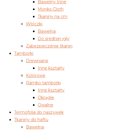
Bawełny Inne
Monks Cloth
Tkaniny na cm
Włóczki
Bawełna
Do średniej igły
Zabezpieczenie tkanin
Tamborki
Drewniane
Inne kształty
Kolorowe
Ramko tamborki
Inne kształty
Okrągłe
Owalne
Termofolia do naszywek
Tkaniny do haftu
Bawełna