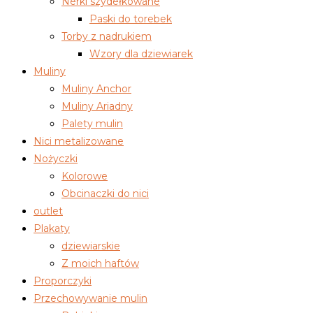
Nerki szydełkowane
Paski do torebek
Torby z nadrukiem
Wzory dla dziewiarek
Muliny
Muliny Anchor
Muliny Ariadny
Palety mulin
Nici metalizowane
Nożyczki
Kolorowe
Obcinaczki do nici
outlet
Plakaty
dziewiarskie
Z moich haftów
Proporczyki
Przechowywanie mulin