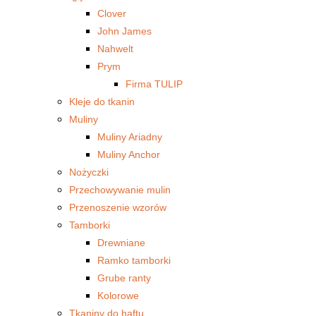
Clover
John James
Nahwelt
Prym
Firma TULIP
Kleje do tkanin
Muliny
Muliny Ariadny
Muliny Anchor
Nożyczki
Przechowywanie mulin
Przenoszenie wzorów
Tamborki
Drewniane
Ramko tamborki
Grube ranty
Kolorowe
Tkaniny do haftu