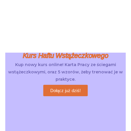
Kurs Haftu Wstążeczkowego
Kup nowy kurs online! Karta Pracy ze ściegami
wstążeczkowymi, oraz 5 wzorów, żeby trenować je w
praktyce.
Dołącz już dziś!