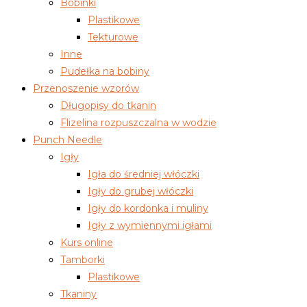
Bobinki
Plastikowe
Tekturowe
Inne
Pudełka na bobiny
Przenoszenie wzorów
Długopisy do tkanin
Flizelina rozpuszczalna w wodzie
Punch Needle
Igły
Igła do średniej włóczki
Igły do grubej włóczki
Igły do kordonka i muliny
Igły z wymiennymi igłami
Kurs online
Tamborki
Plastikowe
Tkaniny