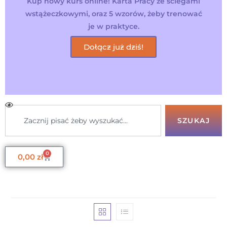
Kup nowy kurs online! Karta Pracy ze ściegami
wstążeczkowymi, oraz 5 wzorów, żeby trenować
je w praktyce.
Dołącz już dziś!
SZUKAJ
0
0,00
zł