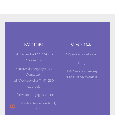
KONTAKT
O FIRMIE
ul. Grojecka 122, 32-600
Wysyłka i dostawa
Oświęcim
Blog
Pracownia Artystyczna i
FAQ — najczęściej
Warsztaty
zadawane pytania
ul. Wojkowicka 11, 41-250
Czeladź
haftowababa@gmail.com
Konto Bankowe PLN,
ING: