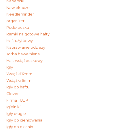
Naparstki
Nawlekacze
Needleminder
organizer
Pudełeczka
Ramki na gotowe hafty
Haft użytkowy
Naprawianie odzieży
Torba bawełniana
Haft wstążeczkowy
Igły
Wstążki 12mm
Wstążki 6mm
Igły do haftu
Clover
Firma TULIP
Igielniki
Igły długie
Igły do cieniowania
Igły do dzianin