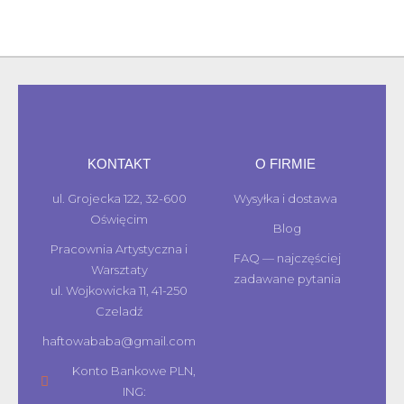
KONTAKT
O FIRMIE
ul. Grojecka 122, 32-600
Wysyłka i dostawa
Oświęcim
Blog
Pracownia Artystyczna i
FAQ — najczęściej
Warsztaty
zadawane pytania
ul. Wojkowicka 11, 41-250
Czeladź
haftowababa@gmail.com
Konto Bankowe PLN,
ING: