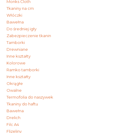
Monks Cloth
Tkaniny na cm
Włóczki
Bawełna
Do średniej igły
Zabezpieczenie tkanin
Tamborki
Drewniane
Inne kształty
Kolorowe
Ramko tamborki
Inne kształty
Okrągłe
Owalne
Termofolia do naszywek
Tkaniny do haftu
Bawełna
Drelich
Filc A4
Flizeliny