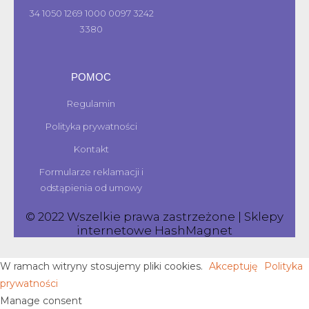
34 1050 1269 1000 0097 3242
3380
POMOC
Regulamin
Polityka prywatności
Kontakt
Formularze reklamacji i
odstąpienia od umowy
© 2022 Wszelkie prawa zastrzeżone | Sklepy
internetowe
HashMagnet
W ramach witryny stosujemy pliki cookies.
Akceptuję
Polityka
prywatności
Manage consent