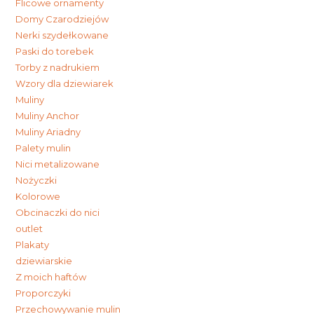
Flicowe ornamenty
Domy Czarodziejów
Nerki szydełkowane
Paski do torebek
Torby z nadrukiem
Wzory dla dziewiarek
Muliny
Muliny Anchor
Muliny Ariadny
Palety mulin
Nici metalizowane
Nożyczki
Kolorowe
Obcinaczki do nici
outlet
Plakaty
dziewiarskie
Z moich haftów
Proporczyki
Przechowywanie mulin