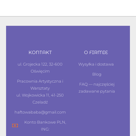
KONTAKT
O FIRMIE
ul. Grojecka 122, 32-600
Wysyłka i dostawa
Oświęcim
Blog
Pracownia Artystyczna i
FAQ — najczęściej
Warsztaty
zadawane pytania
ul. Wojkowicka 11, 41-250
Czeladź
haftowababa@gmail.com
Konto Bankowe PLN,
ING: