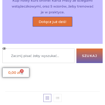
Kup nowy kurs online! Karta Pracy ze ściegami
wstążeczkowymi, oraz 5 wzorów, żeby trenować
je w praktyce.
Dołącz już dziś!
SZUKAJ
0
0,00
zł