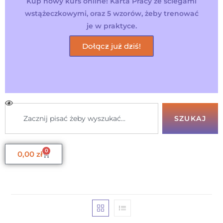
Kup nowy kurs online! Karta Pracy ze ściegami
wstążeczkowymi, oraz 5 wzorów, żeby trenować
je w praktyce.
Dołącz już dziś!
SZUKAJ
0
0,00
zł