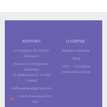
KONTAKT
O FIRMIE
ul. Grojecka 122, 32-600
Wysyłka i dostawa
Oświęcim
Blog
Pracownia Artystyczna i
FAQ — najczęściej
Warsztaty
zadawane pytania
ul. Wojkowicka 11, 41-250
Czeladź
haftowababa@gmail.com
Konto Bankowe PLN,
ING: