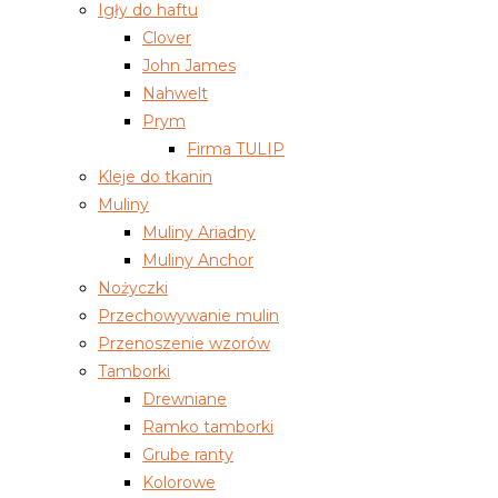
Igły do haftu
Clover
John James
Nahwelt
Prym
Firma TULIP
Kleje do tkanin
Muliny
Muliny Ariadny
Muliny Anchor
Nożyczki
Przechowywanie mulin
Przenoszenie wzorów
Tamborki
Drewniane
Ramko tamborki
Grube ranty
Kolorowe