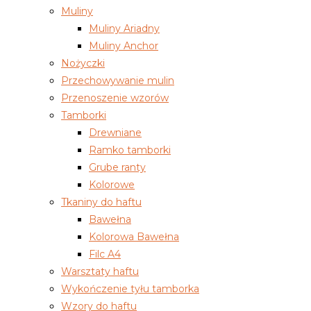
Muliny
Muliny Ariadny
Muliny Anchor
Nożyczki
Przechowywanie mulin
Przenoszenie wzorów
Tamborki
Drewniane
Ramko tamborki
Grube ranty
Kolorowe
Tkaniny do haftu
Bawełna
Kolorowa Bawełna
Filc A4
Warsztaty haftu
Wykończenie tyłu tamborka
Wzory do haftu