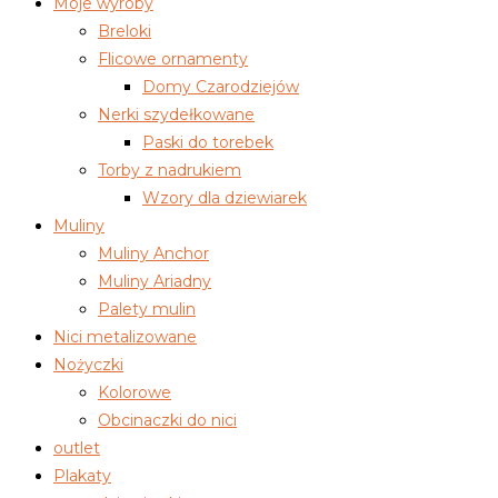
Moje wyroby
Breloki
Flicowe ornamenty
Domy Czarodziejów
Nerki szydełkowane
Paski do torebek
Torby z nadrukiem
Wzory dla dziewiarek
Muliny
Muliny Anchor
Muliny Ariadny
Palety mulin
Nici metalizowane
Nożyczki
Kolorowe
Obcinaczki do nici
outlet
Plakaty