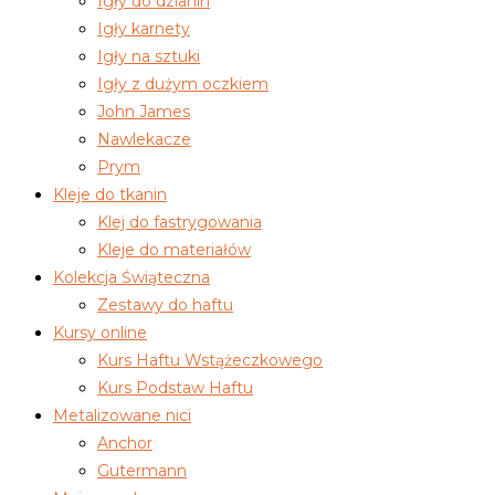
Igły do dzianin
Igły karnety
Igły na sztuki
Igły z dużym oczkiem
John James
Nawlekacze
Prym
Kleje do tkanin
Klej do fastrygowania
Kleje do materiałów
Kolekcja Świąteczna
Zestawy do haftu
Kursy online
Kurs Haftu Wstążeczkowego
Kurs Podstaw Haftu
Metalizowane nici
Anchor
Gutermann