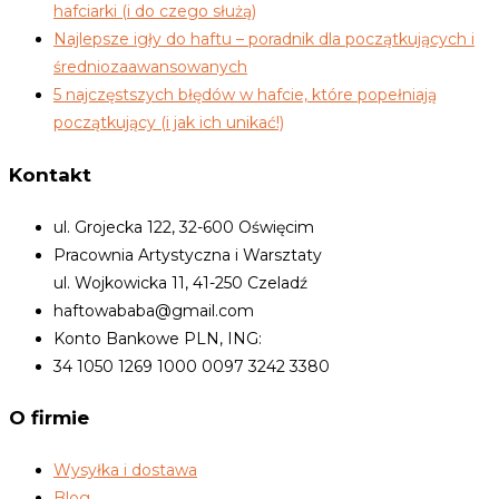
hafciarki (i do czego służą)
Najlepsze igły do haftu – poradnik dla początkujących i
średniozaawansowanych
5 najczęstszych błędów w hafcie, które popełniają
początkujący (i jak ich unikać!)
Kontakt
ul. Grojecka 122, 32-600 Oświęcim
Pracownia Artystyczna i Warsztaty
ul. Wojkowicka 11, 41-250 Czeladź
haftowababa@gmail.com
Konto Bankowe PLN, ING:
34 1050 1269 1000 0097 3242 3380
O firmie
Wysyłka i dostawa
Blog