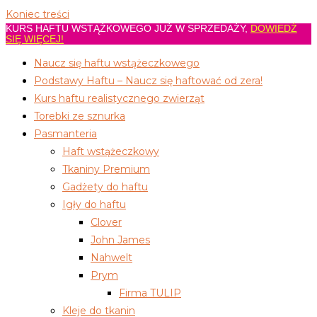
Koniec treści
KURS HAFTU WSTĄŻKOWEGO JUŻ W SPRZEDAŻY,
DOWIEDŹ
SIĘ WIĘCEJ!
Naucz się haftu wstążeczkowego
Podstawy Haftu – Naucz się haftować od zera!
Kurs haftu realistycznego zwierząt
Torebki ze sznurka
Pasmanteria
Haft wstążeczkowy
Tkaniny Premium
Gadżety do haftu
Igły do haftu
Clover
John James
Nahwelt
Prym
Firma TULIP
Kleje do tkanin