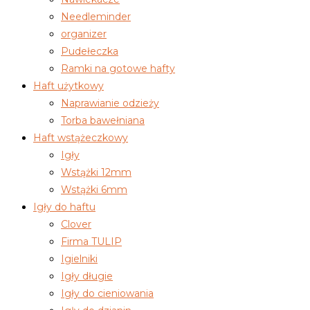
Needleminder
organizer
Pudełeczka
Ramki na gotowe hafty
Haft użytkowy
Naprawianie odzieży
Torba bawełniana
Haft wstążeczkowy
Igły
Wstążki 12mm
Wstążki 6mm
Igły do haftu
Clover
Firma TULIP
Igielniki
Igły długie
Igły do cieniowania