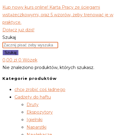
Kup nowy kurs online! Karta Pracy ze ściegami
wstążeczkowymi, oraz 5 wzorów, żeby trenować je w
praktyce.
Dołącz już dziś!
Szukaj
Szukaj
0,00
zł
0
Wózek
Nie znaleziono produktów, których szukasz.
Kategorie produktów
chcę zrobić coś ładnego
Gadżety do haftu
Druty
Ekspozytory
Igielniki
Naparstki
Nawlekacze