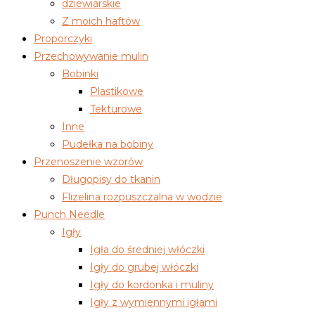
dziewiarskie
Z moich haftów
Proporczyki
Przechowywanie mulin
Bobinki
Plastikowe
Tekturowe
Inne
Pudełka na bobiny
Przenoszenie wzorów
Długopisy do tkanin
Flizelina rozpuszczalna w wodzie
Punch Needle
Igły
Igła do średniej włóczki
Igły do grubej włóczki
Igły do kordonka i muliny
Igły z wymiennymi igłami