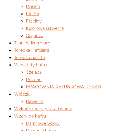
Drelich
Filc A4
Flizeliny
Kolorowa Bawełna
Organza
Tkaniny Premium
Torebka Hafciarki
Torebka na lato
Warsztaty haftu
Czeladź
Poznań
PRACOWNIA RATUNKOWA UBRAŃ
Włóczki
Bawełna
Wykończenie tyłu tamborka
Wzory do haftu
Darmowe wzory
Do nauki haftu