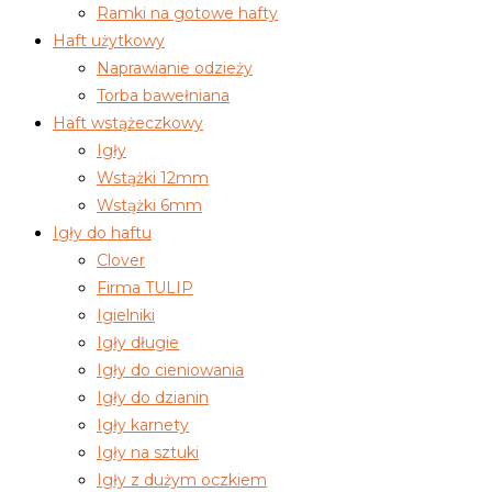
Ramki na gotowe hafty
Haft użytkowy
Naprawianie odzieży
Torba bawełniana
Haft wstążeczkowy
Igły
Wstążki 12mm
Wstążki 6mm
Igły do haftu
Clover
Firma TULIP
Igielniki
Igły długie
Igły do cieniowania
Igły do dzianin
Igły karnety
Igły na sztuki
Igły z dużym oczkiem