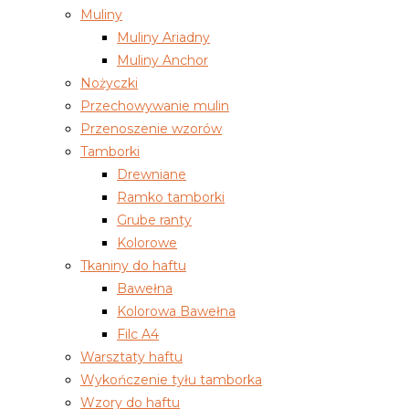
Muliny
Muliny Ariadny
Muliny Anchor
Nożyczki
Przechowywanie mulin
Przenoszenie wzorów
Tamborki
Drewniane
Ramko tamborki
Grube ranty
Kolorowe
Tkaniny do haftu
Bawełna
Kolorowa Bawełna
Filc A4
Warsztaty haftu
Wykończenie tyłu tamborka
Wzory do haftu