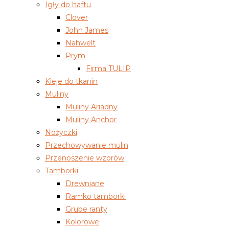
Igły do haftu
Clover
John James
Nahwelt
Prym
Firma TULIP
Kleje do tkanin
Muliny
Muliny Ariadny
Muliny Anchor
Nożyczki
Przechowywanie mulin
Przenoszenie wzorów
Tamborki
Drewniane
Ramko tamborki
Grube ranty
Kolorowe