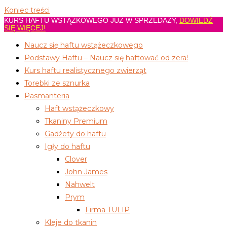
Koniec treści
KURS HAFTU WSTĄŻKOWEGO JUŻ W SPRZEDAŻY,
DOWIEDŹ
SIĘ WIĘCEJ!
Naucz się haftu wstążeczkowego
Podstawy Haftu – Naucz się haftować od zera!
Kurs haftu realistycznego zwierząt
Torebki ze sznurka
Pasmanteria
Haft wstążeczkowy
Tkaniny Premium
Gadżety do haftu
Igły do haftu
Clover
John James
Nahwelt
Prym
Firma TULIP
Kleje do tkanin