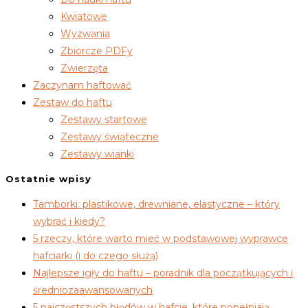
Kwiatowe
Wyzwania
Zbiorcze PDFy
Zwierzęta
Zaczynam haftować
Zestaw do haftu
Zestawy startowe
Zestawy świąteczne
Zestawy wianki
Ostatnie wpisy
Tamborki: plastikowe, drewniane, elastyczne – który
wybrać i kiedy?
5 rzeczy, które warto mieć w podstawowej wyprawce
hafciarki (i do czego służą)
Najlepsze igły do haftu – poradnik dla początkujących i
średniozaawansowanych
5 najczęstszych błędów w hafcie, które popełniają