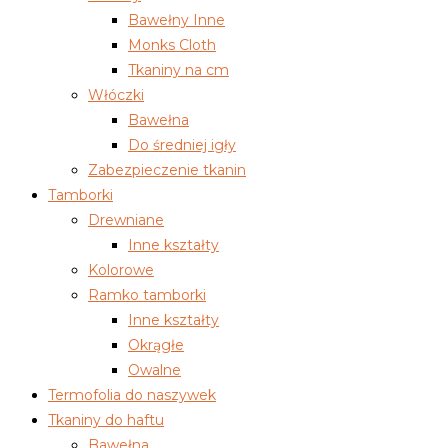
Bawełny Inne
Monks Cloth
Tkaniny na cm
Włóczki
Bawełna
Do średniej igły
Zabezpieczenie tkanin
Tamborki
Drewniane
Inne kształty
Kolorowe
Ramko tamborki
Inne kształty
Okrągłe
Owalne
Termofolia do naszywek
Tkaniny do haftu
Bawełna