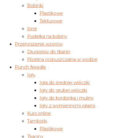
Bobinki
Plastikowe
Tekturowe
Inne
Pudełka na bobiny
Przenoszenie wzorów
Długopisy do tkanin
Flizelina rozpuszczalna w wodzie
Punch Needle
Igły
Igła do średniej włóczki
Igły do grubej włóczki
Igły do kordonka i muliny
Igły z wymiennymi igłami
Kurs online
Tamborki
Plastikowe
Tkaniny