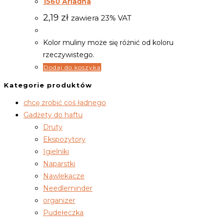
1560 Ariadna
2,19
zł
zawiera 23% VAT
Kolor muliny może się różnić od koloru
rzeczywistego.
Dodaj do koszyka
Kategorie produktów
chcę zrobić coś ładnego
Gadżety do haftu
Druty
Ekspozytory
Igielniki
Naparstki
Nawlekacze
Needleminder
organizer
Pudełeczka