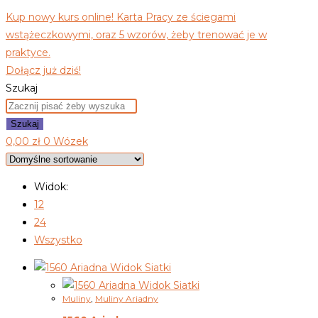
Kup nowy kurs online! Karta Pracy ze ściegami
wstążeczkowymi, oraz 5 wzorów, żeby trenować je w
praktyce.
Dołącz już dziś!
Szukaj
Szukaj
0,00
zł
0
Wózek
Widok:
12
24
Wszystko
Widok Siatki
Widok Siatki
Muliny
,
Muliny Ariadny