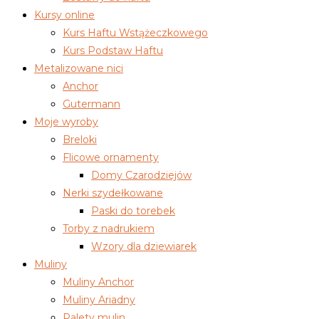
Kursy online
Kurs Haftu Wstążeczkowego
Kurs Podstaw Haftu
Metalizowane nici
Anchor
Gutermann
Moje wyroby
Breloki
Flicowe ornamenty
Domy Czarodziejów
Nerki szydełkowane
Paski do torebek
Torby z nadrukiem
Wzory dla dziewiarek
Muliny
Muliny Anchor
Muliny Ariadny
Palety mulin