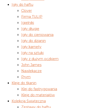
Igły do haftu
Clover
Firma TULIP
Igielniki
Igły długie
Igły do cieniowania
Igły do dzianin
Igły karnety
Igły na sztuki
Igły z dużym oczkiem
John James
Nawlekacze
Prym
Kleje do tkanin
Klej do fastrygowania
Kleje do materiałów
Kolekcja Świąteczna
Zestawy do haftu