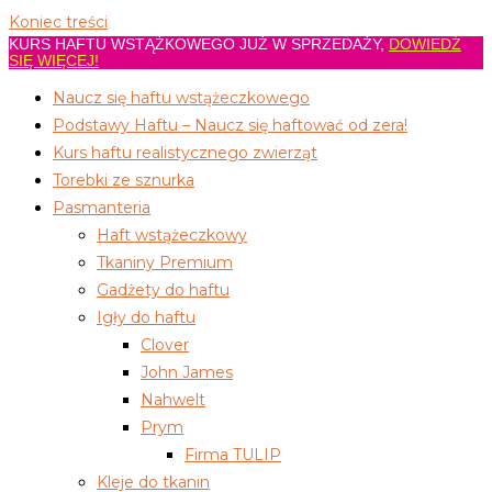
Koniec treści
KURS HAFTU WSTĄŻKOWEGO JUŻ W SPRZEDAŻY,
DOWIEDŹ
SIĘ WIĘCEJ!
Naucz się haftu wstążeczkowego
Podstawy Haftu – Naucz się haftować od zera!
Kurs haftu realistycznego zwierząt
Torebki ze sznurka
Pasmanteria
Haft wstążeczkowy
Tkaniny Premium
Gadżety do haftu
Igły do haftu
Clover
John James
Nahwelt
Prym
Firma TULIP
Kleje do tkanin