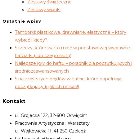
Zestawy świąteczne
Zestawy wianki
Ostatnie wpisy
Tamborki: plastikowe, drewniane, elastyczne – który
wybrać i kiedy?
5 rzeczy, które warto mieć w podstawowej wyprawce
hafciarki (i do czego służą)
Najlepsze igły do haftu – poradnik dla początkujących i
średniozaawansowanych
5 najczęstszych błędów w hafcie, które popełniają
początkujący (i jak ich unikać!)
Kontakt
ul. Grojecka 122, 32-600 Oświęcim
Pracownia Artystyczna i Warsztaty
ul. Wojkowicka 11, 41-250 Czeladź
haftowababa@gmail.com