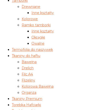
Tamborki
Drewniane
Inne kształty
Kolorowe
Ramko tamborki
Inne kształty
Okrągłe
Owalne
Termofolia do naszywek
Tkaniny do haftu
Bawełna
Drelich
Filc A4
Flizeliny
Kolorowa Bawełna
Organza
Tkaniny Premium
Torebka Hafciarki