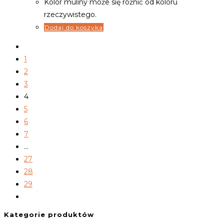
Kolor muliny może się różnić od koloru
rzeczywistego.
Dodaj do koszyka
1
2
3
4
5
6
7
…
27
28
29
Kategorie produktów