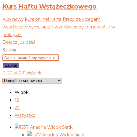
Kurs Haftu Wstążeczkowego
Kup nowy kurs online! Karta Pracy ze ściegami
wstążeczkowymi, oraz 5 wzorów, żeby trenować je w
praktyce.
Dołącz już dziś!
Szukaj
Szukaj
0,00
zł
0
Wózek
Widok:
12
24
Wszystko
Widok Siatki
Widok Siatki