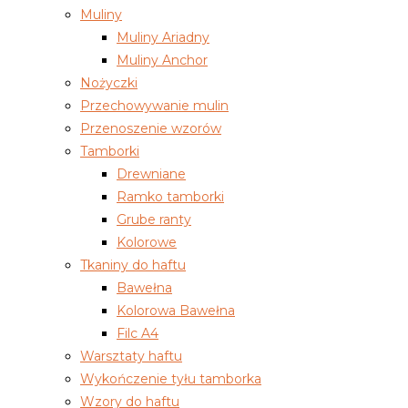
Muliny
Muliny Ariadny
Muliny Anchor
Nożyczki
Przechowywanie mulin
Przenoszenie wzorów
Tamborki
Drewniane
Ramko tamborki
Grube ranty
Kolorowe
Tkaniny do haftu
Bawełna
Kolorowa Bawełna
Filc A4
Warsztaty haftu
Wykończenie tyłu tamborka
Wzory do haftu