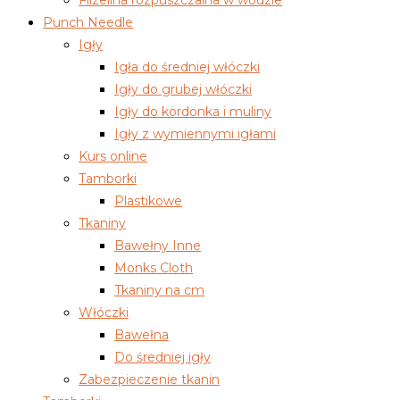
Flizelina rozpuszczalna w wodzie
Punch Needle
Igły
Igła do średniej włóczki
Igły do grubej włóczki
Igły do kordonka i muliny
Igły z wymiennymi igłami
Kurs online
Tamborki
Plastikowe
Tkaniny
Bawełny Inne
Monks Cloth
Tkaniny na cm
Włóczki
Bawełna
Do średniej igły
Zabezpieczenie tkanin