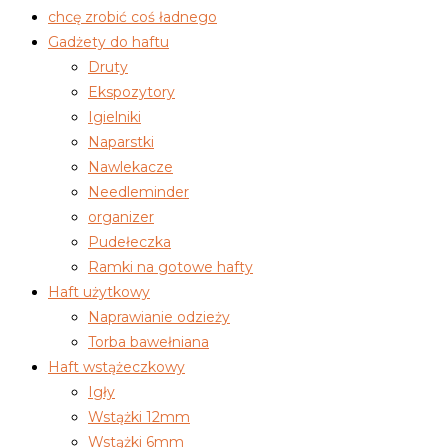
chcę zrobić coś ładnego
Gadżety do haftu
Druty
Ekspozytory
Igielniki
Naparstki
Nawlekacze
Needleminder
organizer
Pudełeczka
Ramki na gotowe hafty
Haft użytkowy
Naprawianie odzieży
Torba bawełniana
Haft wstążeczkowy
Igły
Wstążki 12mm
Wstążki 6mm