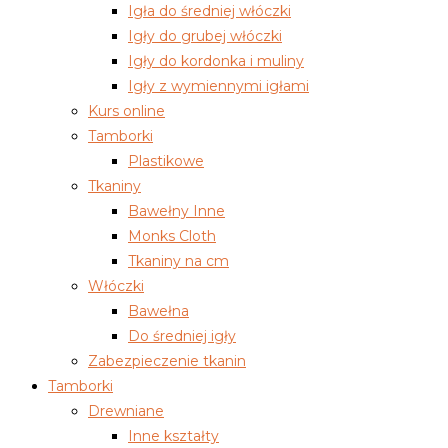
Igła do średniej włóczki
Igły do grubej włóczki
Igły do kordonka i muliny
Igły z wymiennymi igłami
Kurs online
Tamborki
Plastikowe
Tkaniny
Bawełny Inne
Monks Cloth
Tkaniny na cm
Włóczki
Bawełna
Do średniej igły
Zabezpieczenie tkanin
Tamborki
Drewniane
Inne kształty