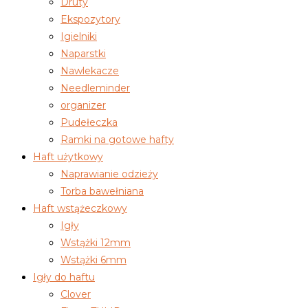
Druty
Ekspozytory
Igielniki
Naparstki
Nawlekacze
Needleminder
organizer
Pudełeczka
Ramki na gotowe hafty
Haft użytkowy
Naprawianie odzieży
Torba bawełniana
Haft wstążeczkowy
Igły
Wstążki 12mm
Wstążki 6mm
Igły do haftu
Clover