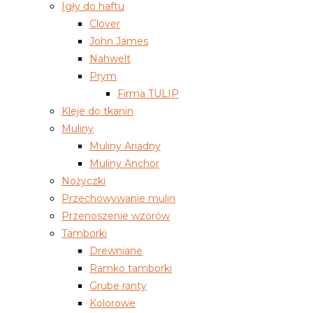
Igły do haftu
Clover
John James
Nahwelt
Prym
Firma TULIP
Kleje do tkanin
Muliny
Muliny Ariadny
Muliny Anchor
Nożyczki
Przechowywanie mulin
Przenoszenie wzorów
Tamborki
Drewniane
Ramko tamborki
Grube ranty
Kolorowe