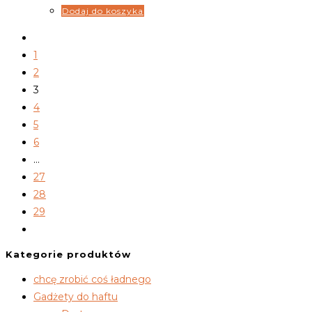
Dodaj do koszyka
1
2
3
4
5
6
…
27
28
29
Kategorie produktów
chcę zrobić coś ładnego
Gadżety do haftu