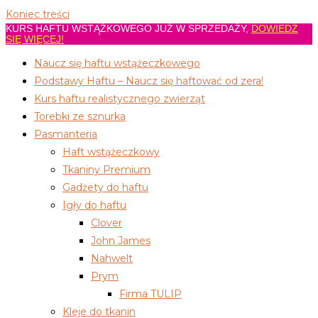
Koniec treści
KURS HAFTU WSTĄŻKOWEGO JUŻ W SPRZEDAŻY,
DOWIEDŹ
SIĘ WIĘCEJ!
Naucz się haftu wstążeczkowego
Podstawy Haftu – Naucz się haftować od zera!
Kurs haftu realistycznego zwierząt
Torebki ze sznurka
Pasmanteria
Haft wstążeczkowy
Tkaniny Premium
Gadżety do haftu
Igły do haftu
Clover
John James
Nahwelt
Prym
Firma TULIP
Kleje do tkanin