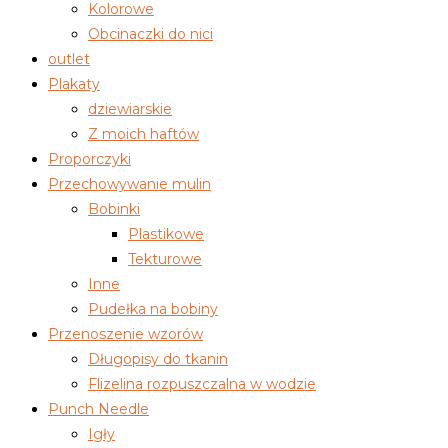
Kolorowe
Obcinaczki do nici
outlet
Plakaty
dziewiarskie
Z moich haftów
Proporczyki
Przechowywanie mulin
Bobinki
Plastikowe
Tekturowe
Inne
Pudełka na bobiny
Przenoszenie wzorów
Długopisy do tkanin
Flizelina rozpuszczalna w wodzie
Punch Needle
Igły