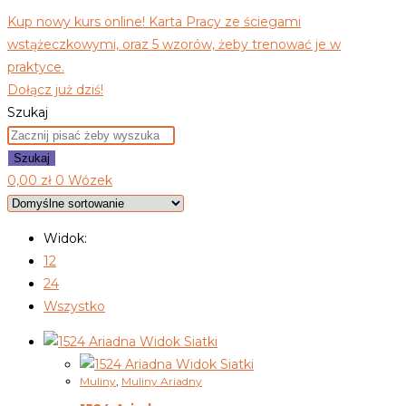
Kup nowy kurs online! Karta Pracy ze ściegami
wstążeczkowymi, oraz 5 wzorów, żeby trenować je w
praktyce.
Dołącz już dziś!
Szukaj
Szukaj
0,00
zł
0
Wózek
Widok:
12
24
Wszystko
Widok Siatki
Widok Siatki
Muliny
,
Muliny Ariadny