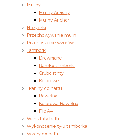
Muliny
Muliny Ariadny
Muliny Anchor
Nożyczki
Przechowywanie mulin
Przenoszenie wzorów
Tamborki
Drewniane
Ramko tamborki
Grube ranty
Kolorowe
Tkaniny do haftu
Bawełna
Kolorowa Bawełna
Filc A4
Warsztaty haftu
Wykończenie tyłu tamborka
Wzory do haftu