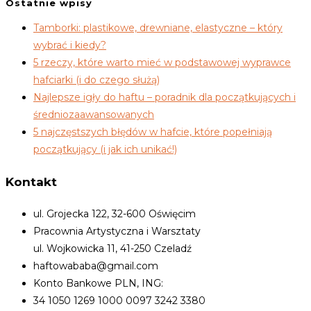
Ostatnie wpisy
Tamborki: plastikowe, drewniane, elastyczne – który
wybrać i kiedy?
5 rzeczy, które warto mieć w podstawowej wyprawce
hafciarki (i do czego służą)
Najlepsze igły do haftu – poradnik dla początkujących i
średniozaawansowanych
5 najczęstszych błędów w hafcie, które popełniają
początkujący (i jak ich unikać!)
Kontakt
ul. Grojecka 122, 32-600 Oświęcim
Pracownia Artystyczna i Warsztaty
ul. Wojkowicka 11, 41-250 Czeladź
haftowababa@gmail.com
Konto Bankowe PLN, ING:
34 1050 1269 1000 0097 3242 3380