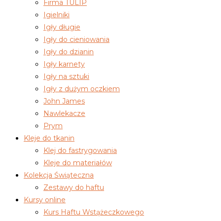
Firma TULIP
Igielniki
Igły długie
Igły do cieniowania
Igły do dzianin
Igły karnety
Igły na sztuki
Igły z dużym oczkiem
John James
Nawlekacze
Prym
Kleje do tkanin
Klej do fastrygowania
Kleje do materiałów
Kolekcja Świąteczna
Zestawy do haftu
Kursy online
Kurs Haftu Wstążeczkowego