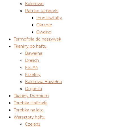
Kolorowe
Ramko tamborki
Inne kształty
Okrągłe
Owalne
Termofolia do naszywek
Tkaniny do haftu
Bawełna
Drelich
Filc A4
Flizeliny
Kolorowa Bawełna
Organza
Tkaniny Premium
Torebka Hafciarki
Torebka na lato
Warsztaty haftu
Czeladź