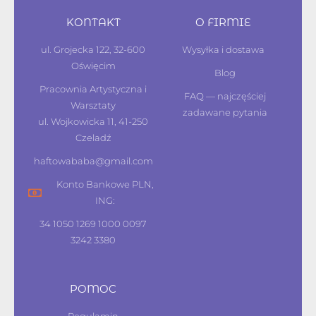
KONTAKT
O FIRMIE
ul. Grojecka 122, 32-600
Wysyłka i dostawa
Oświęcim
Blog
Pracownia Artystyczna i
FAQ — najczęściej
Warsztaty
zadawane pytania
ul. Wojkowicka 11, 41-250
Czeladź
haftowababa@gmail.com
Konto Bankowe PLN,
ING:
34 1050 1269 1000 0097
3242 3380
POMOC