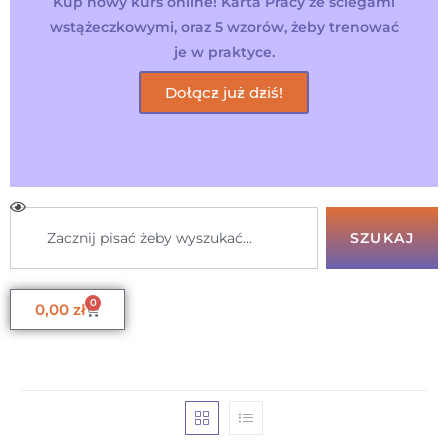
Kup nowy kurs online! Karta Pracy ze ściegami
wstążeczkowymi, oraz 5 wzorów, żeby trenować
je w praktyce.
Dołącz już dziś!
SZUKAJ
0
0,00
zł