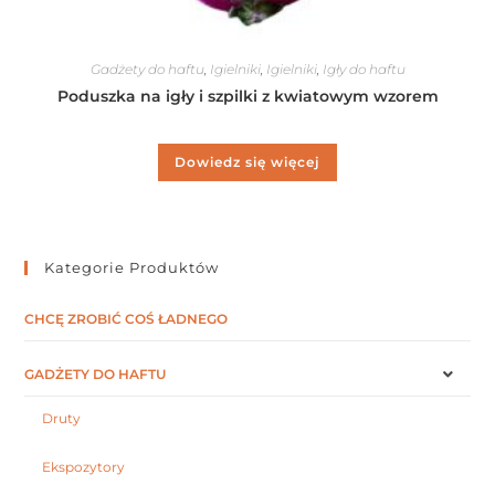
Gadżety do haftu
,
Igielniki
,
Igielniki
,
Igły do haftu
Poduszka na igły i szpilki z kwiatowym wzorem
Dowiedz się więcej
Kategorie Produktów
CHCĘ ZROBIĆ COŚ ŁADNEGO
GADŻETY DO HAFTU
Druty
Ekspozytory