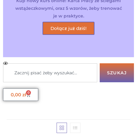
Kup nowy kurs online! Karta Pracy ze ściegami
wstążeczkowymi, oraz 5 wzorów, żeby trenować
je w praktyce.
Dołącz już dziś!
SZUKAJ
0
0,00
zł