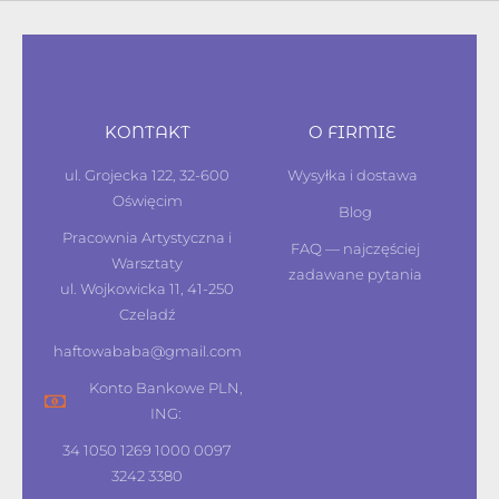
KONTAKT
O FIRMIE
ul. Grojecka 122, 32-600
Wysyłka i dostawa
Oświęcim
Blog
Pracownia Artystyczna i
FAQ — najczęściej
Warsztaty
zadawane pytania
ul. Wojkowicka 11, 41-250
Czeladź
haftowababa@gmail.com
Konto Bankowe PLN,
ING:
34 1050 1269 1000 0097
3242 3380