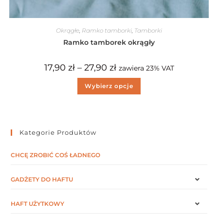
Okrągłe
,
Ramko tamborki
,
Tamborki
Ramko tamborek okrągły
17,90
zł
–
27,90
zł
zawiera 23% VAT
Wybierz opcje
Kategorie Produktów
CHCĘ ZROBIĆ COŚ ŁADNEGO
GADŻETY DO HAFTU
HAFT UŻYTKOWY