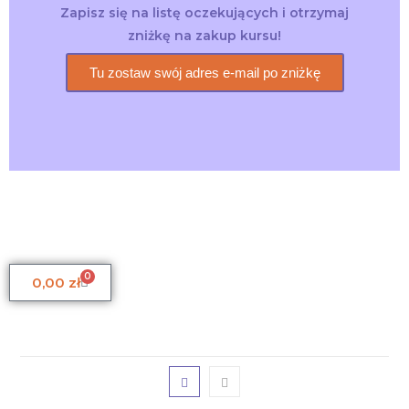
Zapisz się na listę oczekujących i otrzymaj
zniżkę na zakup kursu!
Tu zostaw swój adres e-mail po zniżkę
0
0,00
zł