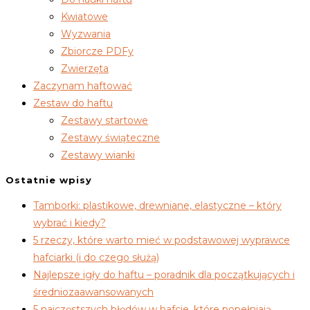
Kwiatowe
Wyzwania
Zbiorcze PDFy
Zwierzęta
Zaczynam haftować
Zestaw do haftu
Zestawy startowe
Zestawy świąteczne
Zestawy wianki
Ostatnie wpisy
Tamborki: plastikowe, drewniane, elastyczne – który
wybrać i kiedy?
5 rzeczy, które warto mieć w podstawowej wyprawce
hafciarki (i do czego służą)
Najlepsze igły do haftu – poradnik dla początkujących i
średniozaawansowanych
5 najczęstszych błędów w hafcie, które popełniają