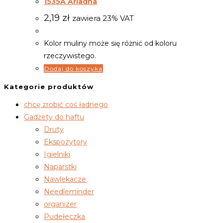
1535A Ariadna
2,19
zł
zawiera 23% VAT
Kolor muliny może się różnić od koloru
rzeczywistego.
Dodaj do koszyka
Kategorie produktów
chcę zrobić coś ładnego
Gadżety do haftu
Druty
Ekspozytory
Igielniki
Naparstki
Nawlekacze
Needleminder
organizer
Pudełeczka