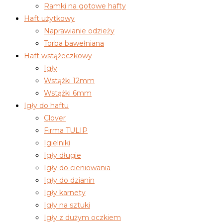
Ramki na gotowe hafty
Haft użytkowy
Naprawianie odzieży
Torba bawełniana
Haft wstążeczkowy
Igły
Wstążki 12mm
Wstążki 6mm
Igły do haftu
Clover
Firma TULIP
Igielniki
Igły długie
Igły do cieniowania
Igły do dzianin
Igły karnety
Igły na sztuki
Igły z dużym oczkiem