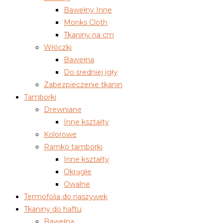
Bawełny Inne
Monks Cloth
Tkaniny na cm
Włóczki
Bawełna
Do średniej igły
Zabezpieczenie tkanin
Tamborki
Drewniane
Inne kształty
Kolorowe
Ramko tamborki
Inne kształty
Okrągłe
Owalne
Termofolia do naszywek
Tkaniny do haftu
Bawełna