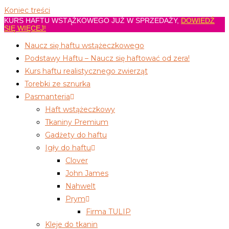
Koniec treści
KURS HAFTU WSTĄŻKOWEGO JUŻ W SPRZEDAŻY,
DOWIEDŹ
SIĘ WIĘCEJ!
Naucz się haftu wstążeczkowego
Podstawy Haftu – Naucz się haftować od zera!
Kurs haftu realistycznego zwierząt
Torebki ze sznurka
Pasmanteria
Haft wstążeczkowy
Tkaniny Premium
Gadżety do haftu
Igły do haftu
Clover
John James
Nahwelt
Prym
Firma TULIP
Kleje do tkanin