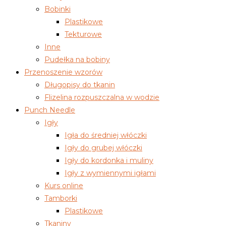
Bobinki
Plastikowe
Tekturowe
Inne
Pudełka na bobiny
Przenoszenie wzorów
Długopisy do tkanin
Flizelina rozpuszczalna w wodzie
Punch Needle
Igły
Igła do średniej włóczki
Igły do grubej włóczki
Igły do kordonka i muliny
Igły z wymiennymi igłami
Kurs online
Tamborki
Plastikowe
Tkaniny