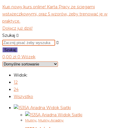
Kup nowy kurs online! Karta Pracy ze ściegami
wstążeczkowymi, oraz 5 wzorów, żeby trenować je w
praktyce.
Dołącz już dziś!
Szukaj
Szukaj
0,00
zł
0
Wózek
Widok:
12
24
Wszystko
Widok Siatki
Widok Siatki
Muliny
,
Muliny Ariadny