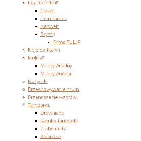
Igły do haftu
Clover
John James
Nahwelt
Prym
Firma TULIP
Kleje do tkanin
Muliny
Muliny Ariadny
Muliny Anchor
Nożyczki
Przechowywanie mulin
Przenoszenie wzorów
Tamborki
Drewniane
Ramko tamborki
Grube ranty
Kolorowe