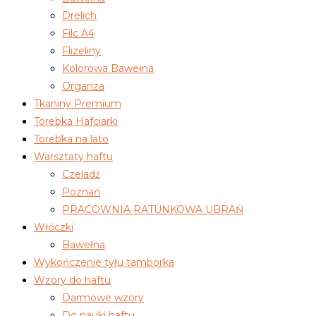
Drelich
Filc A4
Flizeliny
Kolorowa Bawełna
Organza
Tkaniny Premium
Torebka Hafciarki
Torebka na lato
Warsztaty haftu
Czeladź
Poznań
PRACOWNIA RATUNKOWA UBRAŃ
Włóczki
Bawełna
Wykończenie tyłu tamborka
Wzory do haftu
Darmowe wzory
Do nauki haftu