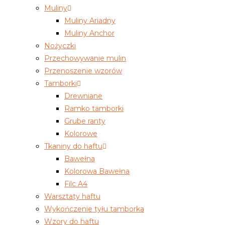
Muliny
Muliny Ariadny
Muliny Anchor
Nożyczki
Przechowywanie mulin
Przenoszenie wzorów
Tamborki
Drewniane
Ramko tamborki
Grube ranty
Kolorowe
Tkaniny do haftu
Bawełna
Kolorowa Bawełna
Filc A4
Warsztaty haftu
Wykończenie tyłu tamborka
Wzory do haftu