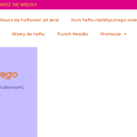
IEDŹ SIĘ WIĘCEJ!
Naucz się haftować od zera!
Kurs haftu realistycznego zwie
Wzory do haftu
Punch Needle
Promocje
wego
żeczkowymi,
.