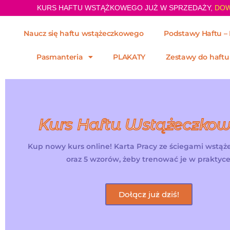
KURS HAFTU WSTĄŻKOWEGO JUŻ W SPRZEDAŻY,
DOW
Naucz się haftu wstążeczkowego
Podstawy Haftu – 
Pasmanteria
PLAKATY
Zestawy do haftu
Kurs Haftu Wstążeczko
Kup nowy kurs online! Karta Pracy ze ściegami wstą
oraz 5 wzorów, żeby trenować je w praktyce
Dołącz już dziś!