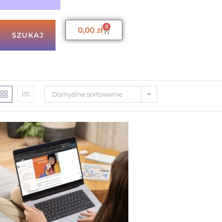
0
0,00
zł
SZUKAJ
Domyślne sortowanie