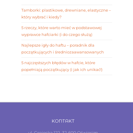
Tamborki: plastikowe, drewniane, elastyczne –
który wybrać i kiedy?
5 rzeczy, które warto mieć w podstawowej
wyprawce hafciarki (i do czego służą)
Najlepsze igły do haftu – poradnik dla
początkujących i średniozaawansowanych
5 najczęstszych błędów w hafcie, które
popełniają początkujący (i jak ich unikać!)
KONTAKT
ul. Grojecka 122, 32-600 Oświęcim