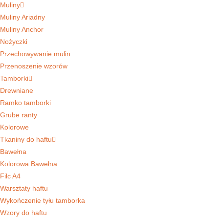
Muliny
Muliny Ariadny
Muliny Anchor
Nożyczki
Przechowywanie mulin
Przenoszenie wzorów
Tamborki
Drewniane
Ramko tamborki
Grube ranty
Kolorowe
Tkaniny do haftu
Bawełna
Kolorowa Bawełna
Filc A4
Warsztaty haftu
Wykończenie tyłu tamborka
Wzory do haftu