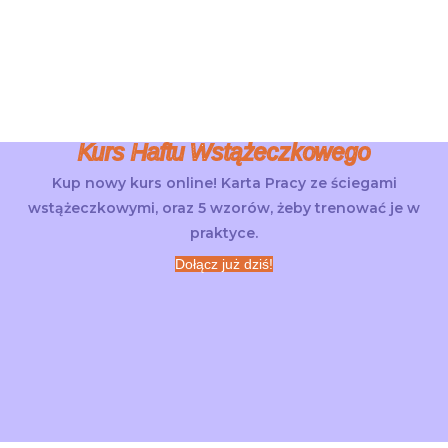
Kurs Haftu Wstążeczkowego
Kup nowy kurs online! Karta Pracy ze ściegami
wstążeczkowymi, oraz 5 wzorów, żeby trenować je w
praktyce.
Dołącz już dziś!