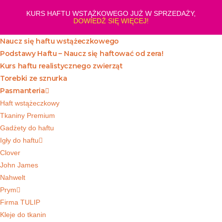
Koniec
KURS HAFTU WSTĄŻKOWEGO JUŻ W SPRZEDAŻY,
treści
DOWIEDŹ SIĘ WIĘCEJ!
Naucz się haftu wstążeczkowego
Podstawy Haftu – Naucz się haftować od zera!
Kurs haftu realistycznego zwierząt
Torebki ze sznurka
Pasmanteria
Haft wstążeczkowy
Tkaniny Premium
Gadżety do haftu
Igły do haftu
Clover
John James
Nahwelt
Prym
Firma TULIP
Kleje do tkanin