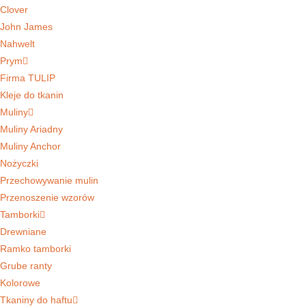
Clover
John James
Nahwelt
Prym
Firma TULIP
Kleje do tkanin
Muliny
Muliny Ariadny
Muliny Anchor
Nożyczki
Przechowywanie mulin
Przenoszenie wzorów
Tamborki
Drewniane
Ramko tamborki
Grube ranty
Kolorowe
Tkaniny do haftu