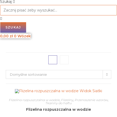
Szukaj
SZUKAJ
0,00
zł
0
Wózek
Domyślne sortowanie
Widok Siatki
Flizelina rozpuszczalna w wodzie
,
Flizeliny
,
Przenoszenie wzorów
,
Tkaniny do haftu
Flizelina rozpuszczalna w wodzie