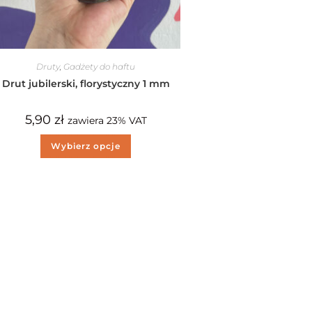
Druty
,
Gadżety do haftu
Drut jubilerski, florystyczny 1 mm
5,90
zł
zawiera 23% VAT
Wybierz opcje