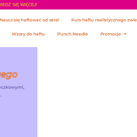
IEDŹ SIĘ WIĘCEJ!
Naucz się haftować od zera!
Kurs haftu realistycznego zwie
Wzory do haftu
Punch Needle
Promocje
wego
żeczkowymi,
.