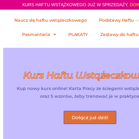
KURS HAFTU WSTĄŻKOWEGO JUŻ W SPRZEDAŻY,
DOW
Naucz się haftu wstążeczkowego
Podstawy Haftu – 
Pasmanteria
PLAKATY
Zestawy do haftu
Kurs Haftu Wstążeczko
Kup nowy kurs online! Karta Pracy ze ściegami wstą
oraz 5 wzorów, żeby trenować je w praktyce
Dołącz już dziś!