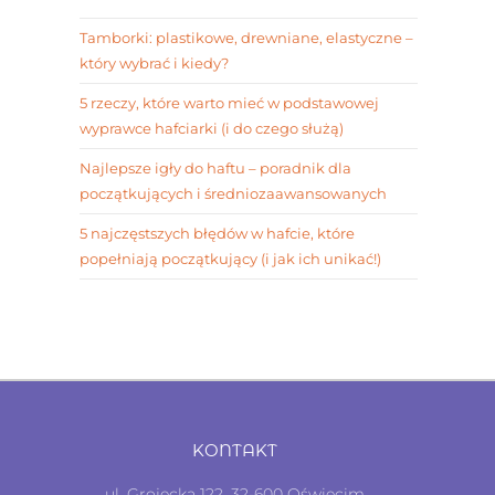
Tamborki: plastikowe, drewniane, elastyczne –
który wybrać i kiedy?
5 rzeczy, które warto mieć w podstawowej
wyprawce hafciarki (i do czego służą)
Najlepsze igły do haftu – poradnik dla
początkujących i średniozaawansowanych
5 najczęstszych błędów w hafcie, które
popełniają początkujący (i jak ich unikać!)
KONTAKT
ul. Grojecka 122, 32-600 Oświęcim