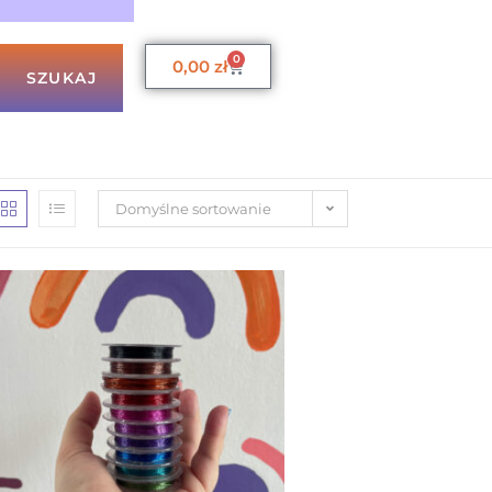
0
0,00
zł
SZUKAJ
Domyślne sortowanie