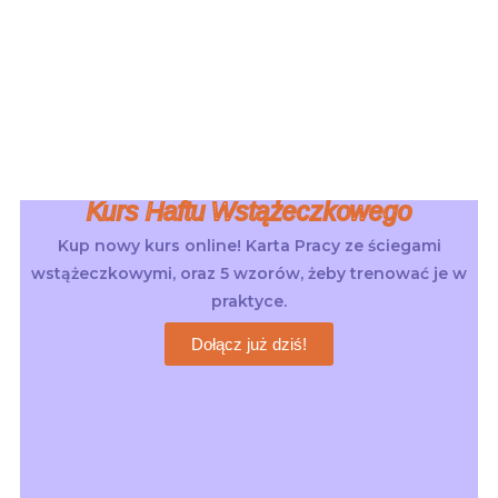
Kurs Haftu Wstążeczkowego
Kup nowy kurs online! Karta Pracy ze ściegami
wstążeczkowymi, oraz 5 wzorów, żeby trenować je w
praktyce.
Dołącz już dziś!