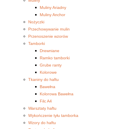
Muliny
Muliny Ariadny
Muliny Anchor
Nożyczki
Przechowywanie mulin
Przenoszenie wzorów
Tamborki
Drewniane
Ramko tamborki
Grube ranty
Kolorowe
Tkaniny do haftu
Bawełna
Kolorowa Bawełna
Filc A4
Warsztaty haftu
Wykończenie tyłu tamborka
Wzory do haftu