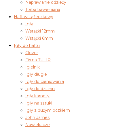
Naprawianie odzieży
Torba bawełniana
Haft wstążeczkowy
Igły
Wstążki 12mm
Wstążki 6mm
Igły do haftu
Clover
Firma TULIP
Igielniki
Igły długie
Igły do cieniowania
Igły do dzianin
Igły karnety
Igły na sztuki
Igły z dużym oczkiem
John James
Nawlekacze