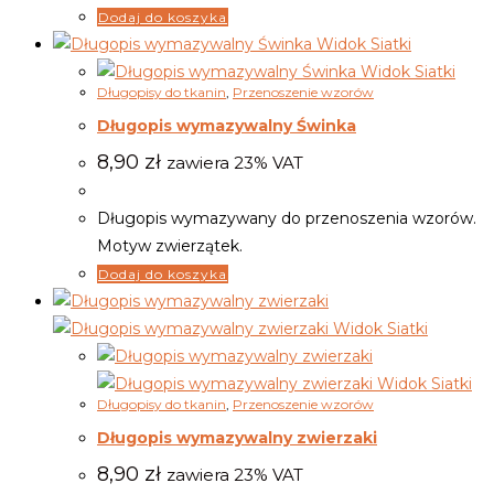
Dodaj do koszyka
Widok Siatki
Widok Siatki
Długopisy do tkanin
,
Przenoszenie wzorów
Długopis wymazywalny Świnka
8,90
zł
zawiera 23% VAT
Długopis wymazywany do przenoszenia wzorów.
Motyw zwierzątek.
Dodaj do koszyka
Widok Siatki
Widok Siatki
Długopisy do tkanin
,
Przenoszenie wzorów
Długopis wymazywalny zwierzaki
8,90
zł
zawiera 23% VAT