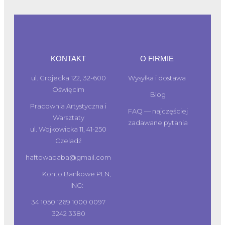
KONTAKT
O FIRMIE
ul. Grojecka 122, 32-600
Wysyłka i dostawa
Oświęcim
Blog
Pracownia Artystyczna i
FAQ — najczęściej
Warsztaty
zadawane pytania
ul. Wojkowicka 11, 41-250
Czeladź
haftowababa@gmail.com
Konto Bankowe PLN,
ING:
34 1050 1269 1000 0097
3242 3380