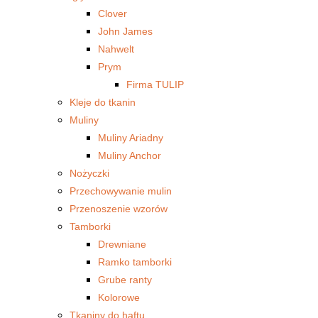
Clover
John James
Nahwelt
Prym
Firma TULIP
Kleje do tkanin
Muliny
Muliny Ariadny
Muliny Anchor
Nożyczki
Przechowywanie mulin
Przenoszenie wzorów
Tamborki
Drewniane
Ramko tamborki
Grube ranty
Kolorowe
Tkaniny do haftu