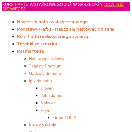
KURS HAFTU WSTĄŻKOWEGO JUŻ W SPRZEDAŻY,
DOWIEDŹ
SIĘ WIĘCEJ!
Naucz się haftu wstążeczkowego
Podstawy Haftu – Naucz się haftować od zera!
Kurs haftu realistycznego zwierząt
Torebki ze sznurka
Pasmanteria
Haft wstążeczkowy
Tkaniny Premium
Gadżety do haftu
Igły do haftu
Clover
John James
Nahwelt
Prym
Firma TULIP
Kleje do tkanin