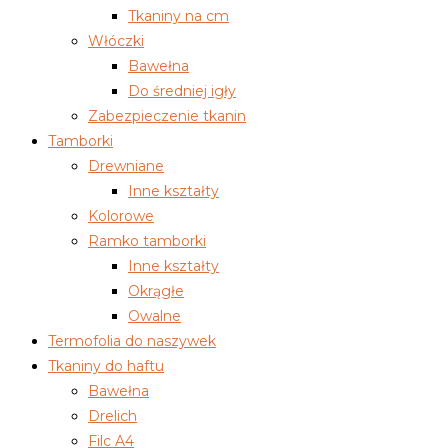
Tkaniny na cm
Włóczki
Bawełna
Do średniej igły
Zabezpieczenie tkanin
Tamborki
Drewniane
Inne kształty
Kolorowe
Ramko tamborki
Inne kształty
Okrągłe
Owalne
Termofolia do naszywek
Tkaniny do haftu
Bawełna
Drelich
Filc A4