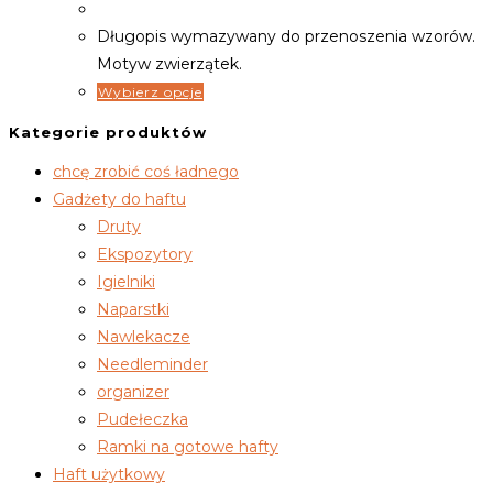
Długopis wymazywany do przenoszenia wzorów.
Motyw zwierzątek.
Wybierz opcje
Kategorie produktów
chcę zrobić coś ładnego
Gadżety do haftu
Druty
Ekspozytory
Igielniki
Naparstki
Nawlekacze
Needleminder
organizer
Pudełeczka
Ramki na gotowe hafty
Haft użytkowy