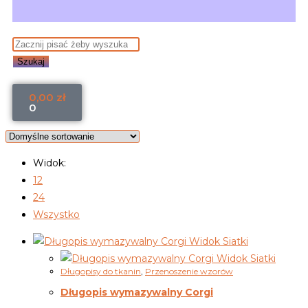
Szukaj
0,00
zł
0
Widok:
12
24
Wszystko
Widok Siatki
Widok Siatki
Długopisy do tkanin
,
Przenoszenie wzorów
Długopis wymazywalny Corgi