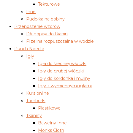
Tekturowe
Inne
Pudełka na bobiny
Przenoszenie wzorów
Długopisy do tkanin
Flizelina rozpuszczalna w wodzie
Punch Needle
Igły
Igła do średniej włóczki
Igły do grubej włóczki
Igły do kordonka i muliny
Igły z wymiennymi igłami
Kurs online
Tamborki
Plastikowe
Tkaniny
Bawełny Inne
Monks Cloth