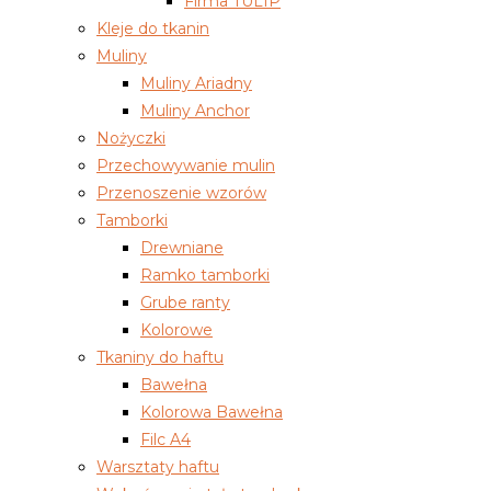
Firma TULIP
Kleje do tkanin
Muliny
Muliny Ariadny
Muliny Anchor
Nożyczki
Przechowywanie mulin
Przenoszenie wzorów
Tamborki
Drewniane
Ramko tamborki
Grube ranty
Kolorowe
Tkaniny do haftu
Bawełna
Kolorowa Bawełna
Filc A4
Warsztaty haftu