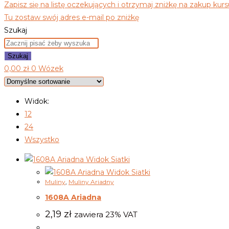
Zapisz się na listę oczekujących i otrzymaj zniżkę na zakup kurs
Tu zostaw swój adres e-mail po zniżkę
Szukaj
Szukaj
0,00
zł
0
Wózek
Widok:
12
24
Wszystko
Widok Siatki
Widok Siatki
Muliny
,
Muliny Ariadny
1608A Ariadna
2,19
zł
zawiera 23% VAT