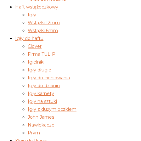
Haft wstążeczkowy
Igły
Wstążki 12mm
Wstążki 6mm
Igły do haftu
Clover
Firma TULIP
Igielniki
Igły długie
Igły do cieniowania
Igły do dzianin
Igły karnety
Igły na sztuki
Igły z dużym oczkiem
John James
Nawlekacze
Prym
Kleje do tkanin