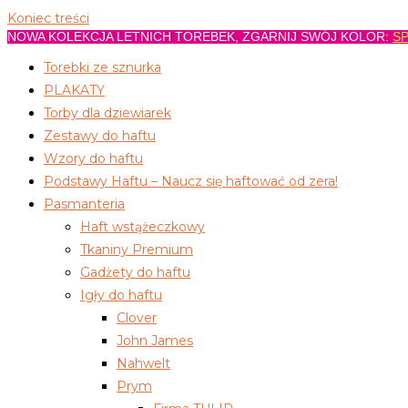
Koniec treści
NOWA KOLEKCJA LETNICH TOREBEK, ZGARNIJ SWÓJ KOLOR:
SP
Torebki ze sznurka
PLAKATY
Torby dla dziewiarek
Zestawy do haftu
Wzory do haftu
Podstawy Haftu – Naucz się haftować od zera!
Pasmanteria
Haft wstążeczkowy
Tkaniny Premium
Gadżety do haftu
Igły do haftu
Clover
John James
Nahwelt
Prym