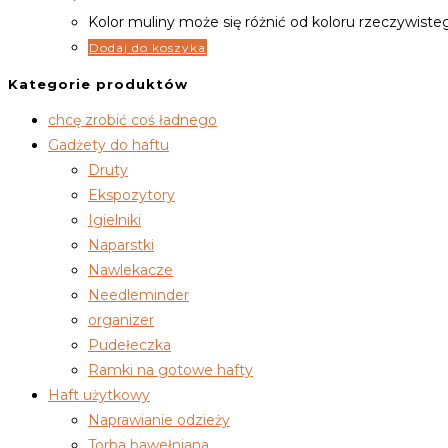
Kolor muliny może się różnić od koloru rzeczywiste
Dodaj do koszyka
Kategorie produktów
chcę zrobić coś ładnego
Gadżety do haftu
Druty
Ekspozytory
Igielniki
Naparstki
Nawlekacze
Needleminder
organizer
Pudełeczka
Ramki na gotowe hafty
Haft użytkowy
Naprawianie odzieży
Torba bawełniana