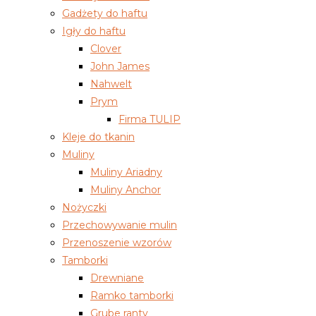
Gadżety do haftu
Igły do haftu
Clover
John James
Nahwelt
Prym
Firma TULIP
Kleje do tkanin
Muliny
Muliny Ariadny
Muliny Anchor
Nożyczki
Przechowywanie mulin
Przenoszenie wzorów
Tamborki
Drewniane
Ramko tamborki
Grube ranty